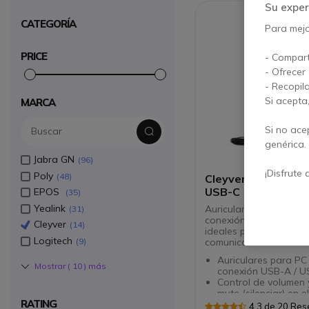
Su exper
CATEGORÍA
Para mejor
PRICE
- Compart
- Ofrecer
- Recopil
Si acepta
MARCA
Si no ace
genérica.
Jabra GN
96
¡Disfrute 
Poly
48
Cleyver HC65 Flex 
USB-C
EPOS
35
Yealink
Auriculares dúo para 
31
conexión USB-A / USB-
Cleyver
14
ideales para una buen
Logitech
comunicación
9
Auriculares para PC
Mostrar (
10
) más
conexión USB-A / U
Control de volumen 
mute (silenciar) en e
RATING
Gran calidad de so
4.3 de 20 Re