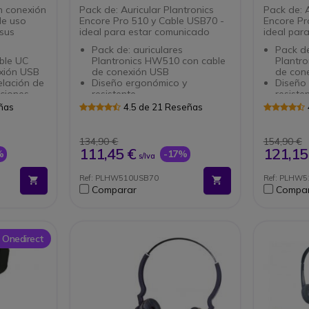
n conexión
Pack de: Auricular Plantronics
Pack de: A
de uso
Encore Pro 510 y Cable USB70 -
Encore Pr
 sus
ideal para estar comunicado
ideal par
Pack de: auriculares
Pack de
able UC
Plantronics HW510 con cable
Plantr
exión USB
de conexión USB
de con
elación de
Diseño ergonómico y
Diseño
ciones
resistente
resiste
Micrófono antirruido
Micrófo
eñas
4.5 de 21 Reseñas
Indicador visual para
Indicad
 en los
posicionamiento del micrófono
posicio
Sonido de alta calidad
Sonido 
134,90 €
154,90 €
ono a 300°
Fácil uso: conecte el conector
Fácil u
111,45 €
121,15
%
-17%
s/Iva
crosoft
QD de sus auriculares al
QD de s
ync)
adaptador y el conector USB
adapta
Ref: PLHW510USB70
Ref: PLHW
95 €
de su PC
de su 
Comparar
Compa
Cable USB con Tecnología
Cable 
DSP de tratmiento de sonido
DSP de
No requiere instalción de
No requ
software
softwa
Cable c
 Onedirect
indicad