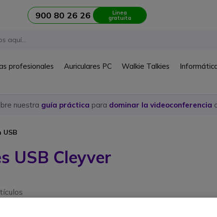
Linea
900 80 26 26
gratuita
as profesionales
Auriculares PC
Walkie Talkies
Informátic
ubre nuestra
guía práctica
para
dominar la videoconferencia
c
n USB
es USB Cleyver
tículos