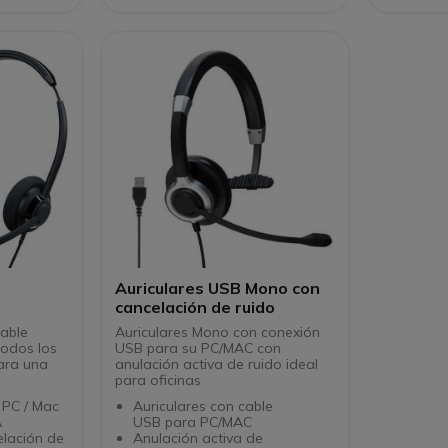
adaptador QD-USA para
softph
conectar el auricular al PC
Auriculares USB Mono con
cancelación de ruido
cable
Auriculares Mono con conexión
odos los
USB para su PC/MAC con
para una
anulación activa de ruido ideal
para oficinas
 PC / Mac
Auriculares con cable
A
USB para PC/MAC
elación de
Anulación activa de