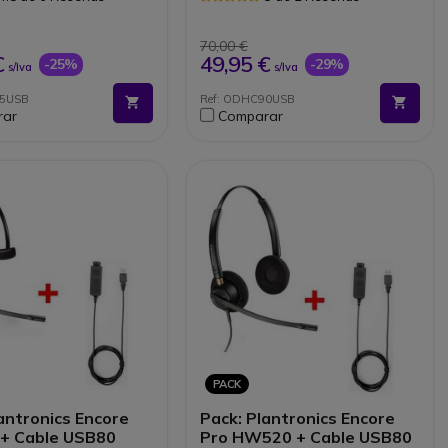
ght integrado en los
Cable 2,5 m
ares
Protección acústica
n del micrófono a 300
Busy Light de "ocupado"
70,00 €
Rotación del micrófono 300 °
€
49,95 €
-25%
-29%
s/Iva
s/Iva
95USB
Ref: ODHC90USB
rar
Comparar
PACK
antronics Encore
Pack: Plantronics Encore
 + Cable USB80
Pro HW520 + Cable USB80