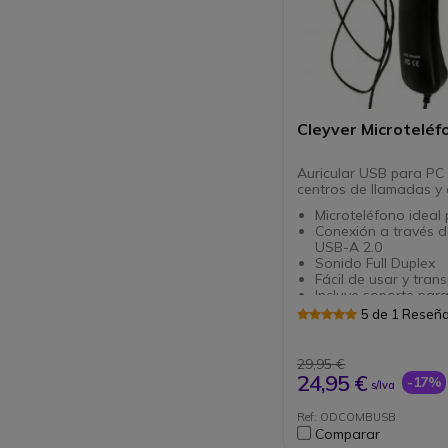
Cleyver Microtelé
Auricular USB para PC 
centros de llamadas y 
Microteléfono ideal
Conexión a través d
USB-A 2.0
Sonido Full Duplex
Fácil de usar y tran
Incluye soporte para
Compatible con todo
5 de 1 Reseñ
softphones del mer
29,95 €
24,95 €
-17%
s/Iva
Ref: ODCOMBUSB
Comparar