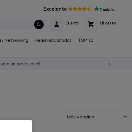
Excelente
Cuenta
Mi cesta
a / Networking
Reacondicionados
TOP 10
omo un profesional!