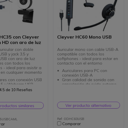
 HC35 con Cleyver
Cleyver HC60 Mono USB
HD con aro de luz
uricular con doble
Auricular mono con cable USB-A
USB y jack 3,5 y
compatible con todos los
SB con aro de luz
softphones - ideal para estar en
es con todos los
contacto con el entorno
 - ideal para asistir a
Auriculares para PC con
 en cualquier momento
conexión USB-A
lares con conexión USB
Gran calidad de sonido con
 3,5 y Webcam USB
cancelación de ruido externo
ara teletrabajo y
Auricular monoaural
4.5 de 10 Reseñas
nes en salas pequeñas
Sonido de banda ancha de
tiruido, varilla
alta calidad
ia 300º ajustable
Teclas de control en el cable
Ver producto alternativo
productos similares
foque y 2 micrófonos
Compatible con todos los
celación de ruido
Softphones del mercado
 montaje integrado y
Ref: ODHC60USB
35USBCAML
cillo
Comparar
rar
bles con todos los