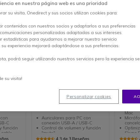
iencia en nuestra página web es una prioridad
ar su visita, Onedirect y sus socios utilizan cookies para:
ir contenidos con nuestros socios y adaptarlos a sus preferencias
 comunicaciones personalizadas adaptadas a sus intereses
ar estadísticas para ayudarnos a mejorar nuestro servicio
, su experiencia mejorará adaptándose a sus preferencias.
pta, podrá seguir utilizando nuestros servicios pero la experiencia s
de su visita!
USB-A /
Cleyver HC60 Flex USB-A /
Cleyver
USB-C
PC con
Auriculares mono para PC con
Auricular
Personalizar cookies
AC
C -
conexión USB-A / USB-C -
busylight
a
ideales para una buena
Auricul
comunicación
Mac
 con
Auriculares para PC con
Micróf
SB-C
conexión USB-A / USB-C
cancela
y función
Control de volumen y función
Optimi
l cable
"mute"
Skype E
nido con
Sonido de banda ancha con
Protecc
señas
4.3 de 3 Reseñas