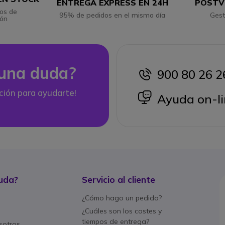
ENTREGA EXPRESS EN 24H
POSTV
os de
95% de pedidos en el mismo día
Gest
ión
una duda?
900 80 26 2
icon
ción para ayudarte!
icon
Ayuda on-li
uda?
Servicio al cliente
¿Cómo hago un pedido?
¿Cuáles son los costes y
tiempos de entrega?
sotros