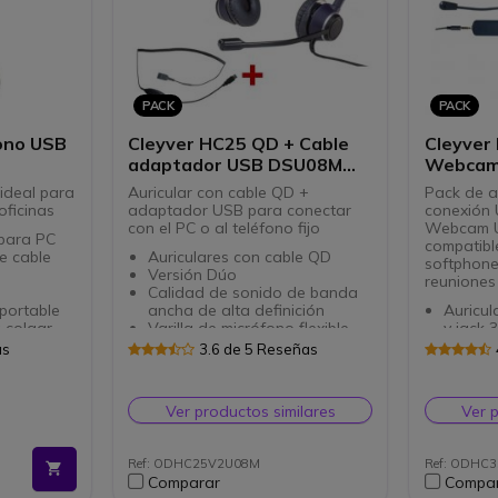
PACK
PACK
fono USB
Cleyver HC25 QD + Cable
Cleyver
adaptador USB DSU08M
Webcam 
QD
ideal para
Auricular con cable QD +
Pack de a
oficinas
adaptador USB para conectar
conexión 
con el PC o al teléfono fijo
Webcam U
 para PC
compatibl
e cable
Auriculares con cable QD
softphones
Versión Dúo
reuniones
Calidad de sonido de banda
sportable
ancha de alta definición
Auricu
 colgar
Varilla de micrófono flexible
y jack
s los
para un ajuste óptimo
Ideal p
as
3.6 de 5 Reseñas
cado
Micrófono con supresión de
reunio
ruido para conversaciones
Micro an
claras
rotator
Ver productos similares
Ver 
Protección acústica contra los
Autoen
picos de sonido
con can
Compatible con todos los
Clip de
Ref: ODHC25V2U08M
Ref: ODHC
teléfonos del mercado
muy sen
Comparar
Compa
Este pack incluye un cable
Compati