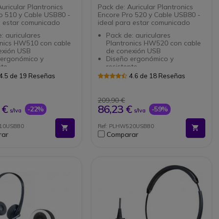
uricular Plantronics
Pack de: Auricular Plantronics
o 510 y Cable USB80 -
Encore Pro 520 y Cable USB80 -
a estar comunicado
ideal para estar comunicado
: auriculares
Pack de: auriculares
onics HW510 con cable
Plantronics HW520 con cable
exión USB
de conexión USB
 ergonómico y
Diseño ergonómico y
nte
resistente
no antirruido
Micrófono antirruido
4.5 de 19 Reseñas
4.6 de 18 Reseñas
or visual para
Indicador visual para
namiento del micrófono
posicionamiento del micrófono
de alta calidad
Sonido de alta calidad
209,90 €
so: conecte el conector
Fácil uso: conecte el conector
 €
86,23 €
-22%
-59%
s/Iva
s/Iva
us auriculares al
QD de sus auriculares al
dor y el conector USB
adaptador y el conector USB
510USB80
Ref: PLHW520USB80
PC
de su PC
rar
Comparar
USB con Tecnología
Cable USB con Tecnología
 tratmiento de sonido
DSP de tratmiento de sonido
iere instalción de
No requiere instalción de
re
software
on control remoto e
Cable con control remoto e
or iluminado
indicador iluminado