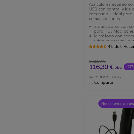
Auriculares estéreo co
USB con control y luz 
integrada - ideal para
comunicaciones
2 auriculares con c
para PC / Mac: con
Micrófono con canc
ruido para conversa
claras
4.5 de 6 Res
Protección acústica
Busy Light integrado
auriculares
160,00 €
Rotación del micróf
116,30 €
-27
s/Iva
Optimizado para Mi
Skype Empresarial (L
Ref: ODHC95USBX2
Precio auricular 34,
Comparar
Recomendaciones