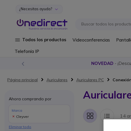
¿Necesitas ayuda?
Ir al contenido
Todos los productos
Videoconferencias
Pantall
Telefonía IP
NOVEDAD
- ¡Desc
Página principal
Auriculares
Auriculares PC
Conexió
Auricular
Ahora comprando por
Marca
14 ar
Cleyver
Parrilla
Lista
Eliminar todo