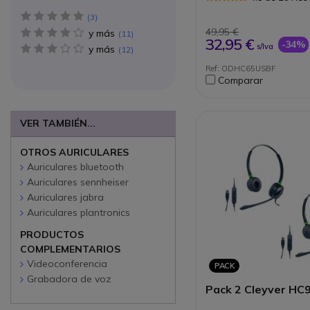
cancelación de ruid
5 star(s)
Brazo de micrófono 
3
cisne" con gran flexi
49,95 €
y más
4 star(s)
11
Micrófono con rotac
32,95 €
-34%
s/Iva
y más
3 star(s)
360º
12
Compatible con cual
Ref: ODHC65USBF
Softphone
Comparar
VER TAMBIÉN...
OTROS AURICULARES
Auriculares bluetooth
Auriculares sennheiser
Auriculares jabra
Auriculares plantronics
PRODUCTOS
COMPLEMENTARIOS
Videoconferencia
PACK
Grabadora de voz
Pack 2 Cleyver HC