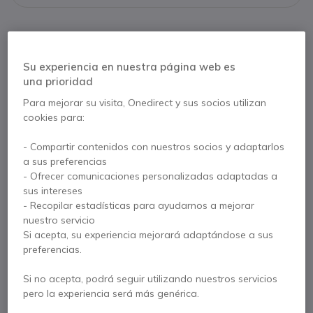
Su experiencia en nuestra página web es
Descripción producto
una prioridad
Para mejorar su visita, Onedirect y sus socios utilizan
Alcatel TMAX 10
cookies para:
- Compartir contenidos con nuestros socios y adaptarlos
El Alcatel TMAX 10 es un teléfono fijo muy funcional
a sus preferencias
que está equipado con numerosas características
- Ofrecer comunicaciones personalizadas adaptadas a
prácticas para satisfacer las necesidades de sus
sus intereses
usuarios. Con sus botones extragrandes, es
- Recopilar estadísticas para ayudarnos a mejorar
especialmente fácil de usar y de utilizar para personas
nuestro servicio
de todas las edades.
Si acepta, su experiencia mejorará adaptándose a sus
6 botones con foto
preferencias.
personalizables
Si no acepta, podrá seguir utilizando nuestros servicios
Una característica destacada del Alcatel TMAX 10
pero la experiencia será más genérica.
son las 6 teclas de memoria directa con foto