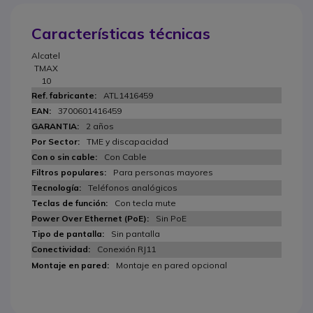
Características técnicas
Alcatel
TMAX
10
ATL1416459
3700601416459
2 años
TME y discapacidad
Con Cable
Para personas mayores
Teléfonos analógicos
Con tecla mute
Sin PoE
Sin pantalla
Conexión RJ11
Montaje en pared opcional