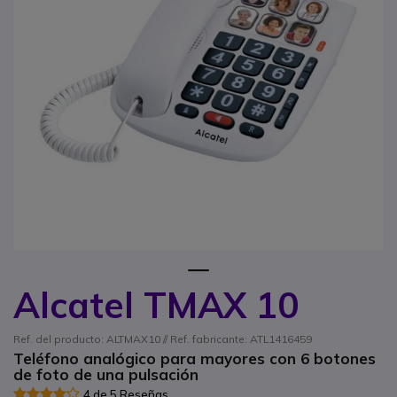
1
Alcatel TMAX 10
Saltar al comienzo de la galería de imágenes
Ref. del producto: ALTMAX10 // Ref. fabricante: ATL1416459
Teléfono analógico para mayores con 6 botones
de foto de una pulsación
4 de 5 Reseñas