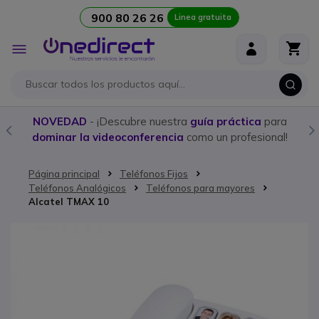
900 80 26 26
Linea gratuita
Ir al contenido
Toggle
Nav
NOVEDAD
- ¡Descubre nuestra
guía práctica
para
dominar la videoconferencia
como un profesional!
Página principal
Teléfonos Fijos
Teléfonos Analógicos
Teléfonos para mayores
Alcatel TMAX 10
Saltar al final de la galería de imágenes