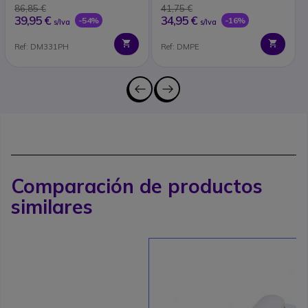
86,85 €
41,75 €
39,95 €
34,95 €
-54%
-16%
s/Iva
s/Iva
Ref: DM331PH
Ref: DMPE
Comparación de productos
similares