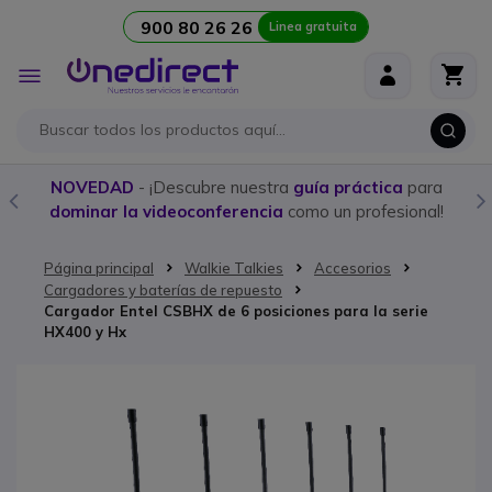
900 80 26 26
Linea gratuita
Ir al contenido
Toggle
Nav
NOVEDAD
- ¡Descubre nuestra
guía práctica
para
dominar la videoconferencia
como un profesional!
Página principal
Walkie Talkies
Accesorios
Cargadores y baterías de repuesto
Cargador Entel CSBHX de 6 posiciones para la serie
HX400 y Hx
Saltar al final de la galería de imágenes