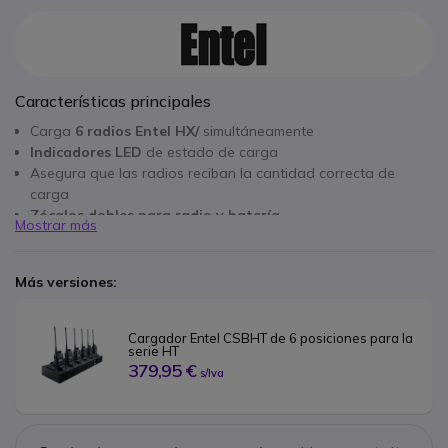
Características principales
Carga
6 radios Entel HX/
simultáneamente
Indicadores LED
de estado de carga
Asegura que las radios reciban la cantidad correcta de
carga
Zócalos dobles para radio y batería
Mostrar más
Tiempo de carga rápida: 1.5-2 horas
Cargador de red
Más versiones:
Cargador Entel CSBHT de 6 posiciones para la 
serie HT
379,95 €
s/Iva