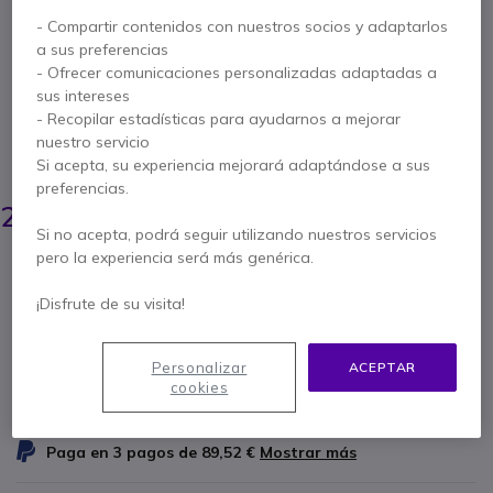
serie HX400 y Hx
- Compartir contenidos con nuestros socios y adaptarlos
a sus preferencias
- Ofrecer comunicaciones personalizadas adaptadas a
Ref. del producto: ENTCSBHX // Ref. fabricante: CSBHX
sus intereses
Cargador rápido de seis unidades para walkie
- Recopilar estadísticas para ayudarnos a mejorar
talkies Entel HX
nuestro servicio
AHORRA 198,00 €
Si acepta, su experiencia mejorará adaptándose a sus
preferencias.
419,95 €
221,95 €
s/Iva
-
268,56 €
Iva incl.
Si no acepta, podrá seguir utilizando nuestros servicios
pero la experiencia será más genérica.
Cantidad
AÑADIR AL CARRITO
¡Disfrute de su visita!
PRESUPUESTO EN 4 H
Personalizar
ACEPTAR
cookies
1 productos
en stock
Entrega:
24/48 h
Paga en 3 pagos de
89,52 €
Mostrar más