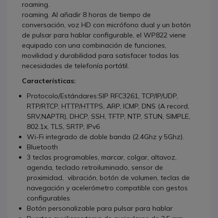
roaming.
roaming. Al añadir 8 horas de tiempo de
conversación, voz HD con micrófono dual y un botón
de pulsar para hablar configurable, el WP822 viene
equipado con una combinación de funciones,
movilidad y durabilidad para satisfacer todas las
necesidades de telefonía portátil.
Características:
Protocolo/Estándares:SIP RFC3261, TCP/IP/UDP,
RTP/RTCP, HTTP/HTTPS, ARP, ICMP, DNS (A record,
SRV,NAPTR), DHCP, SSH, TFTP, NTP, STUN, SIMPLE,
802.1x, TLS, SRTP, IPv6
Wi-Fi integrado de doble banda (2.4Ghz y 5Ghz).
Bluetooth
3 teclas programables, marcar, colgar, altavoz,
agenda, teclado retroiluminado, sensor de
proximidad, vibración, botón de volumen, teclas de
navegación y acelerómetro compatible con gestos
configurables
Botón personalizable para pulsar para hablar