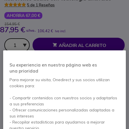
5 de 1 Reseñas
AHORRA 67,00 €
154,95 €
87,95 €
s/Iva
-
106,42 €
Iva incl.
Cantidad
AÑADIR AL CARRITO
PRESUPUESTO EN 4 H
Su experiencia en nuestra página web es
una prioridad
9 productos
en stock
Entrega:
24/48 h
Para mejorar su visita, Onedirect y sus socios utilizan
82 productos en stock plataforma
cookies para:
Entrega:
5-7 días
- Compartir contenidos con nuestros socios y adaptarlos
a sus preferencias
2 años de garantía
del fabricante
- Ofrecer comunicaciones personalizadas adaptadas a
Paga en 3 pagos de
35,47 €
Mostrar más
sus intereses
- Recopilar estadísticas para ayudarnos a mejorar
nuestro servicio