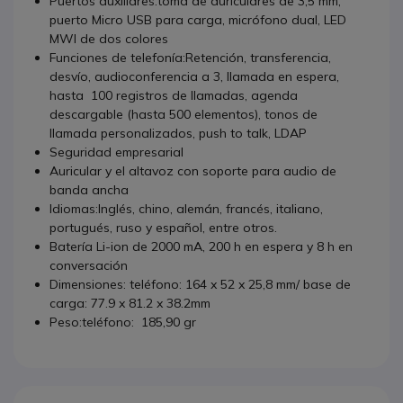
Puertos auxiliares:toma de auriculares de 3,5 mm,
puerto Micro USB para carga, micrófono dual, LED
MWI de dos colores
Funciones de telefonía:Retención, transferencia,
desvío, audioconferencia a 3, llamada en espera,
hasta 100 registros de llamadas, agenda
descargable (hasta 500 elementos), tonos de
llamada personalizados, push to talk, LDAP
Seguridad empresarial
Auricular y el altavoz con soporte para audio de
banda ancha
Idiomas:Inglés, chino, alemán, francés, italiano,
portugués, ruso y español, entre otros.
Batería Li-ion de 2000 mA, 200 h en espera y 8 h en
conversación
Dimensiones: teléfono: 164 x 52 x 25,8 mm/ base de
carga: 77.9 x 81.2 x 38.2mm
Peso:teléfono: 185,90 gr