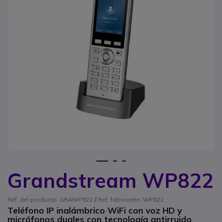
1
2
3
Grandstream WP822
Saltar al comienzo de la galería de imágenes
Ref. del producto: GRAWP822 // Ref. fabricante: WP822
Teléfono IP inalámbrico WiFi con voz HD y
micrófonos duales con tecnología antirruido