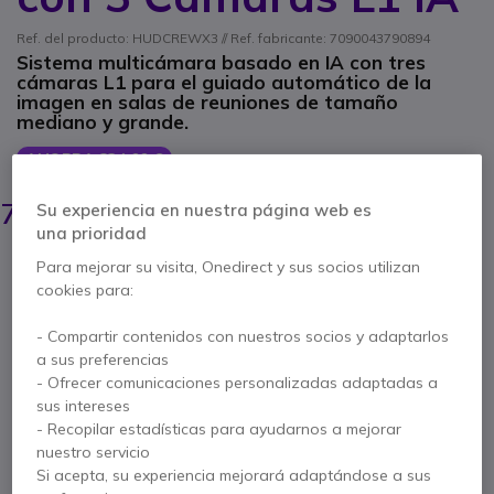
Ref. del producto: HUDCREWX3 // Ref. fabricante: 7090043790894
Sistema multicámara basado en IA con tres
cámaras L1 para el guiado automático de la
imagen en salas de reuniones de tamaño
mediano y grande.
AHORRA 834,00 €
8199,95 €
7365,95 €
Su experiencia en nuestra página web es
s/Iva
-
8912,80 €
Iva incl.
una prioridad
Cantidad
Para mejorar su visita, Onedirect y sus socios utilizan
AÑADIR AL CARRITO
cookies para:
- Compartir contenidos con nuestros socios y adaptarlos
PRESUPUESTO EN 4 H
a sus preferencias
- Ofrecer comunicaciones personalizadas adaptadas a
No está disponible
sus intereses
- Recopilar estadísticas para ayudarnos a mejorar
2 años de garantía
del fabricante
nuestro servicio
Si acepta, su experiencia mejorará adaptándose a sus
Paga en 3 pagos de
2.970,93 €
Mostrar más