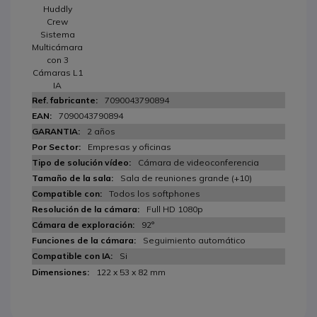
Huddly
Crew
Sistema
Multicámara
con 3
Cámaras L1
IA
7090043790894
7090043790894
2 años
Empresas y oficinas
Cámara de videoconferencia
Sala de reuniones grande (+10)
Todos los softphones
Full HD 1080p
92°
Seguimiento automático
Si
122 x 53 x 82 mm