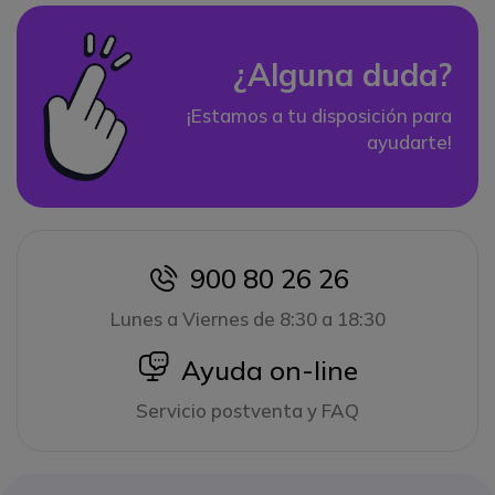
¿Alguna duda?
¡Estamos a tu disposición para
ayudarte!
900 80 26 26
icon
Lunes a Viernes de 8:30 a 18:30
icon
Ayuda on-line
Servicio postventa y FAQ