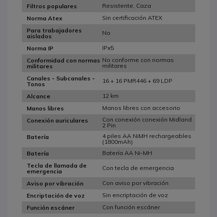
Resistente, Caza
Filtros populares
Sin certificación ATEX
Norma Atex
Para trabajadores
No
aislados
IPx5
Norma IP
No conforme con normas
Conformidad con normas
militares
militares
Canales - Subcanales -
16 + 16 PMR446 + 69 LDP
Tonos
12 km
Alcance
Manos libres con accesorio
Manos libres
Con conexión conexión Midland
Conexión auriculares
2 Pin
4 piles AA NiMH rechargeables
Batería
(1800mAh)
Batería AA Ni-MH
Batería
Tecla de llamada de
Con tecla de emergencia
emergencia
Con aviso por vibración
Aviso por vibración
Sin encriptación de voz
Encriptación de voz
Con función escáner
Función escáner