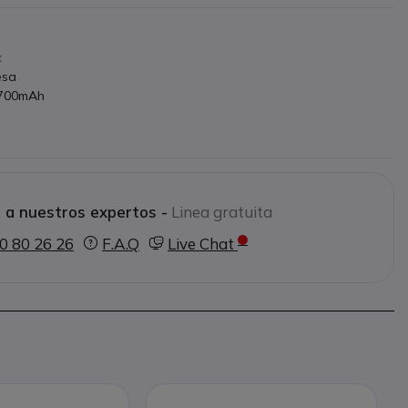
 más grande
c
esa
1700mAh
 a nuestros expertos -
Linea gratuita
0 80 26 26
F.A.Q
Live Chat