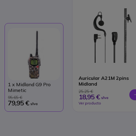
Auricular A21M 2pins
Midland
1
x Midland G9 Pro
Mimetic
25,25 €
18,95 €
95,65 €
s/Iva
79,95 €
Ver producto
s/Iva