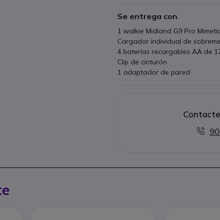
Totalmente Waterproof
Se entrega con
Función fuera de cobertura
Chasis reforzado y pantalla
1 walkie Midland G9 Pro Mimeti
Cargador individual de sobrem
4 baterías recargables AA de 
Clip de cinturón
1 adaptador de pared
Contacte
90
te