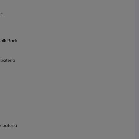
”.
Talk Back
 batería
e batería