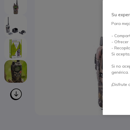
Su exper
Para mejor
- Compart
- Ofrecer
- Recopil
Si acepta
Si no ace
genérica.
¡Disfrute 
Saltar al comienzo de la galería de imágenes