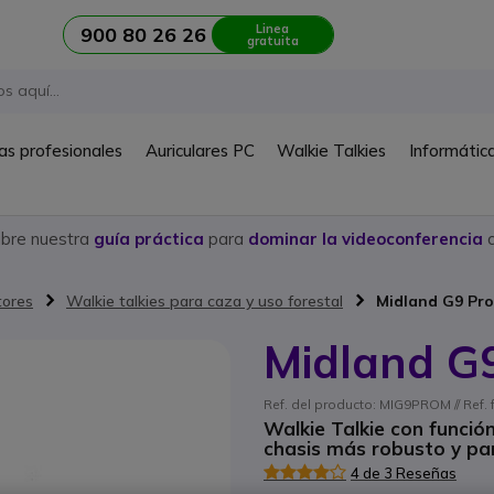
Linea
900 80 26 26
gratuita
as profesionales
Auriculares PC
Walkie Talkies
Informátic
ubre nuestra
guía práctica
para
dominar la videoconferencia
c
tores
Walkie talkies para caza y uso forestal
Midland G9 Pro
Midland G9
Ref. del producto: MIG9PROM // Ref. 
Walkie Talkie con función
chasis más robusto y pa
4 de 3 Reseñas