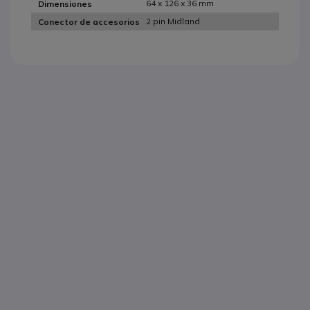
64 x 126 x 36 mm
Dimensiones
2 pin Midland
Conector de accesorios