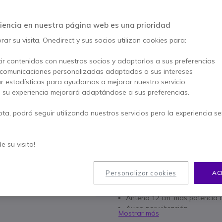
AHORRA 16,00 €
95,65 €
iencia en nuestra página web es una prioridad
79,95 €
s/Iva
-
96,74 €
Iva incl.
ar su visita, Onedirect y sus socios utilizan cookies para:
Cantidad
AÑADIR
ir contenidos con nuestros socios y adaptarlos a sus preferencias
 comunicaciones personalizadas adaptadas a sus intereses
ar estadísticas para ayudarnos a mejorar nuestro servicio
No está disponible
, su experiencia mejorará adaptándose a sus preferencias.
2 años de garantía
del fa
pta, podrá seguir utilizando nuestros servicios pero la experiencia s
Paga en 3 pagos de
32,25
de su visita!
Características principales
Función emergencia: con un s
Personalizar cookies
AC
walkies G9 en la área.
Función: Vox
Antena 12 cm: mas potencia 
Aviso por vibración
Mostrar más
Función escáner.