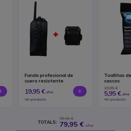
Funda profesional de
Toallitas d
cuero resistente
cascos
19,95 €
19,95 €
5,95 €
s/Iva
s/Iva
Ver producto
Ver producto
95,65 €
TOTALS:
79,95 €
s/Iva