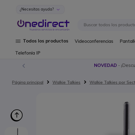
¿Necesitas ayuda?
Ir al contenido
Todos los productos
Videoconferencias
Pantall
Telefonía IP
NOVEDAD
- ¡Desc
Página principal
Walkie Talkies
Walkie Talkies por Sec
Saltar al final de la galería de imágenes