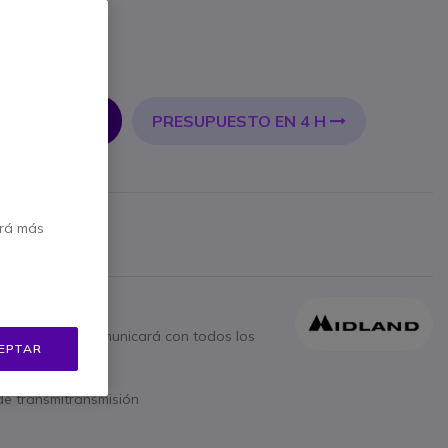
PRESUPUESTO EN 4 H
 AL CARRITO
bricante
erá más
 €
Mostrar más
ólo botón se comunicará con todos los
EPTAR
de transmitransmisión