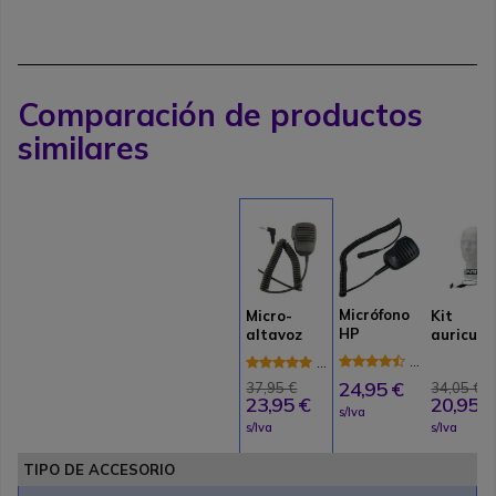
Comparación de productos
similares
Micrófono
Micro-
Kit
HP
altavoz
auricula
JD500MT
Mitex
Mitex 1
4.4
5
de
de
24,95 €
37,95 €
34,05 €
23,95 €
20,95 €
34
3
s/Iva
Reseñas
Reseñas
s/Iva
s/Iva
TIPO DE ACCESORIO