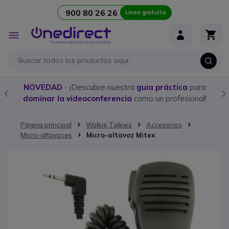
900 80 26 26
Linea gratuita
Ir al contenido
Toggle
Nav
NOVEDAD
- ¡Descubre nuestra
guía práctica
para
dominar la videoconferencia
como un profesional!
Página principal
Walkie Talkies
Accesorios
Micro-altavoces
Micro-altavoz Mitex
Saltar al final de la galería de imágenes