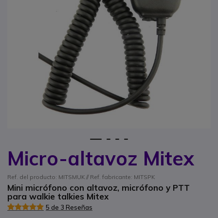
1
2
3
4
Micro-altavoz Mitex
Saltar al comienzo de la galería de imágenes
Ref. del producto: MITSMUK // Ref. fabricante: MITSPK
Mini micrófono con altavoz, micrófono y PTT
para walkie talkies Mitex
5 de 3 Reseñas