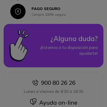
PAGO SEGURO
Icon
Compra 100% segura
¿Alguna duda?
¡Estamos a tu disposición para
ayudarte!
900 80 26 26
icon
Lunes a Viernes de 8:30 a 18:30
icon
Ayuda on-line