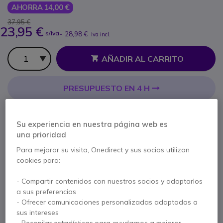
AHORRA 14,00 €
37,95 €
23,95 €
s/Iva
-
28,98 €
Iva incl.
Cantidad
AÑADIR AL CARRITO
PRESUPUESTO EN 4 H
No está disponible
Su experiencia en nuestra página web es
una prioridad
1 año de garantía
del fabricante
Para mejorar su visita, Onedirect y sus socios utilizan
Paga en 3 pagos de
9,66 €
Mostrar más
cookies para:
- Compartir contenidos con nuestros socios y adaptarlos
a sus preferencias
- Ofrecer comunicaciones personalizadas adaptadas a
Características principales
sus intereses
- Recopilar estadísticas para ayudarnos a mejorar