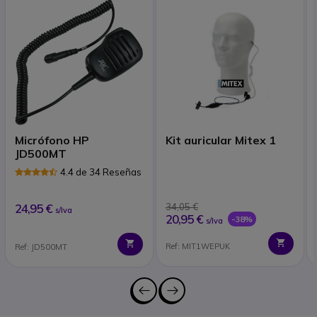
Micrófono HP
Kit auricular Mitex 1
JD500MT
4.4 de 34 Reseñas
24,95 €
34,05 €
s/Iva
20,95 €
-38%
s/Iva
Ref: MIT1WEPUK
Ref: JD500MT