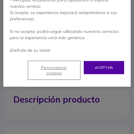
Alto rendimiento
nuestro servicio
Mini micrófono de puño con altavoz interno, micrófono y PTT
Si acepta, su experiencia mejorará adaptándose a sus
Cable de bobina extensible flexible
preferencias.
Compatible con todas las radios de dos vías Mitex
Mostrar más
Si no acepta, podrá seguir utilizando nuestros servicios
pero la experiencia será más genérica.
Contacte a nuestros expertos -
Linea gratuita
¡Disfrute de su visita!
900 80 26 26
F.A.Q
Live Chat
Personalizar
ACEPTAR
cookies
Descripción producto