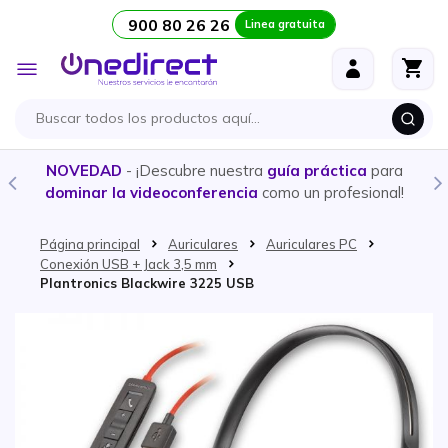
900 80 26 26
Linea gratuita
Ir al contenido
Toggle
Nav
NOVEDAD
- ¡Descubre nuestra
guía práctica
para
dominar la videoconferencia
como un profesional!
Página principal
Auriculares
Auriculares PC
Conexión USB + Jack 3,5 mm
Plantronics Blackwire 3225 USB
Saltar al final de la galería de imágenes