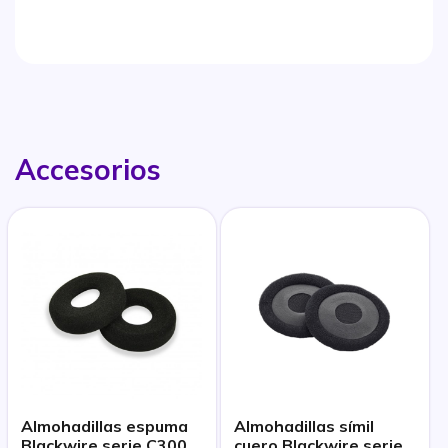
Accesorios
Almohadillas espuma
Almohadillas símil
Blackwire serie C300 y
cuero Blackwire series