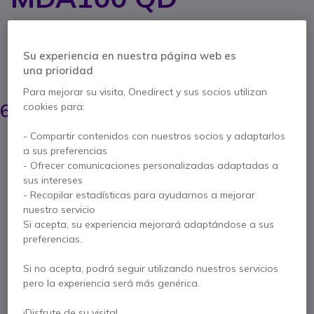
Ref. del producto: PLMDA100 // Ref. fabricante: 8A7E1AA
Para pasar sencillamente de sus llamadas de
teléfono fijos a llamadas de SoftPhone
Su experiencia en nuestra página web es
una prioridad
AHORRA 10,00 €
Para mejorar su visita, Onedirect y sus socios utilizan
78,95 €
68,95 €
cookies para:
s/Iva
-
83,43 €
Iva incl.
- Compartir contenidos con nuestros socios y adaptarlos
Cantidad
AÑADIR AL CARRITO
a sus preferencias
- Ofrecer comunicaciones personalizadas adaptadas a
sus intereses
PRESUPUESTO EN 4 H
- Recopilar estadísticas para ayudarnos a mejorar
nuestro servicio
9 productos
en stock
Entrega:
24/48 h
Si acepta, su experiencia mejorará adaptándose a sus
preferencias.
28 productos en stock plataforma
Entrega:
5-7 días
Si no acepta, podrá seguir utilizando nuestros servicios
pero la experiencia será más genérica.
2 años de garantía
del fabricante
¡Disfrute de su visita!