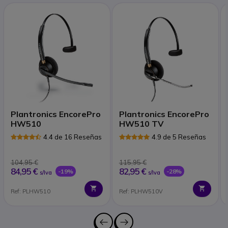
Plantronics EncorePro
Plantronics EncorePro
HW510
HW510 TV
4.4 de 16 Reseñas
4.9 de 5 Reseñas
104,95 €
115,95 €
84,95 €
82,95 €
-19%
-28%
s/Iva
s/Iva
Ref: PLHW510
Ref: PLHW510V