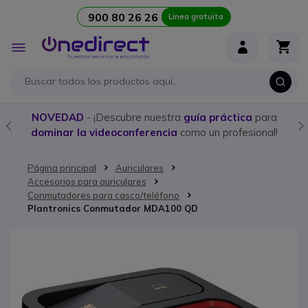
900 80 26 26
Linea gratuita
Ir al contenido
Toggle
Nav
NOVEDAD
- ¡Descubre nuestra
guía práctica
para
dominar la videoconferencia
como un profesional!
Página principal
Auriculares
Accesorios para auriculares
Conmutadores para casco/teléfono
Plantronics Conmutador MDA100 QD
Saltar al final de la galería de imágenes