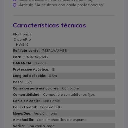
Artículo "Auriculares con cable profesionales"
Características técnicas
Plantronics
EncorePro
HW540
783P1AA#ABB
197029632685
2 años
Si
0,5m
32g
Con cable
Compatible con teléfonos fijos
Con Cable
Conexión QD
Versión mono
Con almohadillas de espuma
Con varilla larga