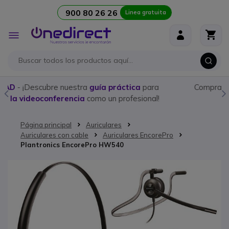
900 80 26 26
Linea gratuita
Ir al contenido
Toggle
Nav
Compra aquí los
mejores Walkies con licencia
y
programación personalizada
Página principal
Auriculares
Auriculares con cable
Auriculares EncorePro
Plantronics EncorePro HW540
Saltar al final de la galería de imágenes