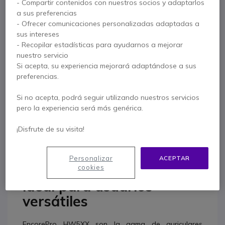
30,95 €
- Compartir contenidos con nuestros socios y adaptarlos
s/Iva
a sus preferencias
- Ofrecer comunicaciones personalizadas adaptadas a
Mostrar más
sus intereses
- Recopilar estadísticas para ayudarnos a mejorar
nuestro servicio
Contacte a nuestros expertos -
Linea gratuita
Si acepta, su experiencia mejorará adaptándose a sus
preferencias.
900 80 26 26
F.A.Q
Live Chat
Si no acepta, podrá seguir utilizando nuestros servicios
pero la experiencia será más genérica.
¡Disfrute de su visita!
Descripción producto
Personalizar
ACEPTAR
3 sujeciones: muy ligero e
cookies
ideal para usuarios
versátiles
EncorePro HW5XX son la gama de auriculares