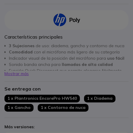
Características principales
3 Sujeciones
de uso: diadema, gancho y contorno de nuca
Comodidad
con el micrófono más ligero de su categoría
Indicador visual de la posición del micrófono para
uso fácil
Sonido banda ancha para
llamadas de alta calidad
Función Quick Disconnect que permite alegarse fácilmente
Mostrar más
Compatible con multitud de conexiones PC, teléfono...
Se entrega con
1 x Plantronics EncorePro HW540
1 x Diadema
1 x Gancho
1 x Contorno de nuca
Más versiones: