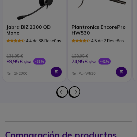
Jabra BIZ 2300 QD
Plantronics EncorePro
Mono
HW530
4.4 de 38 Reseñas
4.5 de 2 Reseñas
131,95 €
128,95 €
89,95 €
74,95 €
-31%
-41%
s/Iva
s/Iva
Ref: GN2300
Ref: PLHW530
Comparación de productos