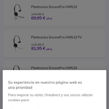
Plantronics EncorePro HW510
104,95 €
69,95 €
s/Iva
Plantronics EncorePro HW510 TV
115,95 €
81,95 €
s/Iva
Plantronics EncorePro HW520
159,95 €
56,95 €
s/Iva
Su experiencia en nuestra página web es
una prioridad
Para mejorar su visita, Onedirect y sus socios utilizan
Plantronics EncorePro HW520 TV
cookies para:
153,95 €