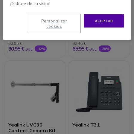
¡Disfrute de su visita!
Yealink YHS34 Duo
Yealink UH36 Teams
Personalizar
ACEPTAR
cookies
4.7 de 4 Reseñas
4.2 de 5 Reseñas
52,95 €
82,45 €
30,95 €
65,95 €
-42%
-20%
s/Iva
s/Iva
Yealink UVC30
Yealink T31
Content Camera Kit