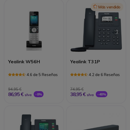
Icon
Más vendido
Yealink W56H
Yealink T31P
4.6 de 5 Reseñas
4.2 de 6 Reseñas
94,95 €
74,95 €
86,95 €
38,95 €
-8%
-48%
s/Iva
s/Iva