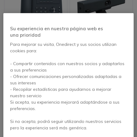
Su experiencia en nuestra página web es
una prioridad
Yealink T33G
Yealink UVC34
Para mejorar su visita, Onedirect y sus socios utilizan
cookies para:
4.8 de 5 Reseñas
- Compartir contenidos con nuestros socios y adaptarlos
459,95 €
129,95 €
a sus preferencias
322,95 €
66,95 €
-30%
-48%
s/Iva
s/Iva
- Ofrecer comunicaciones personalizadas adaptadas a
sus intereses
- Recopilar estadísticas para ayudarnos a mejorar
nuestro servicio
Si acepta, su experiencia mejorará adaptándose a sus
preferencias.
Si no acepta, podrá seguir utilizando nuestros servicios
pero la experiencia será más genérica.