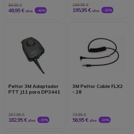
249,95 €
84,95 €
195,95 €
48,95 €
-22%
-42%
s/Iva
s/Iva
Peltor 3M Adaptador
3M Peltor Cable FLX2
PTT J11 para DP3441
- 28
257,95 €
73,95 €
182,95 €
56,95 €
-29%
-23%
s/Iva
s/Iva