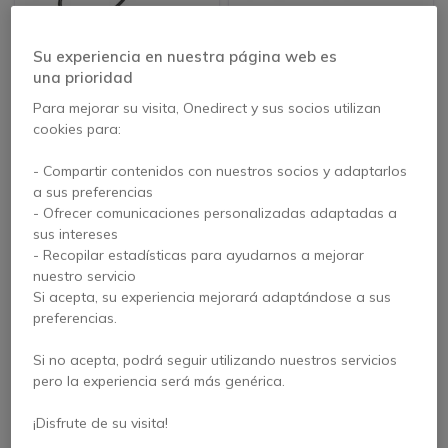
Cable 3M Peltor FLX2-
3M Peltor Cable FLX2
Su experiencia en nuestra página web es
ASDS51
- 107-50
una prioridad
Para mejorar su visita, Onedirect y sus socios utilizan
cookies para:
92,91 €
103,95 €
89,95 €
73,95 €
-29%
s/Iva
s/Iva
- Compartir contenidos con nuestros socios y adaptarlos
a sus preferencias
- Ofrecer comunicaciones personalizadas adaptadas a
sus intereses
- Recopilar estadísticas para ayudarnos a mejorar
nuestro servicio
Si acepta, su experiencia mejorará adaptándose a sus
preferencias.
Si no acepta, podrá seguir utilizando nuestros servicios
pero la experiencia será más genérica.
Cable 3M Peltor FL6U-
Cable 3M Peltor FLX2-
¡Disfrute de su visita!
ASD46T
35