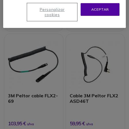
Personalizar
ACEPTAR
cookies
98,00 €
73,95 €
96,95 €
51,95 €
-30%
s/Iva
s/Iva
3M Peltor cable FLX2-
Cable 3M Peltor FLX2
69
ASD46T
103,95 €
59,95 €
s/Iva
s/Iva