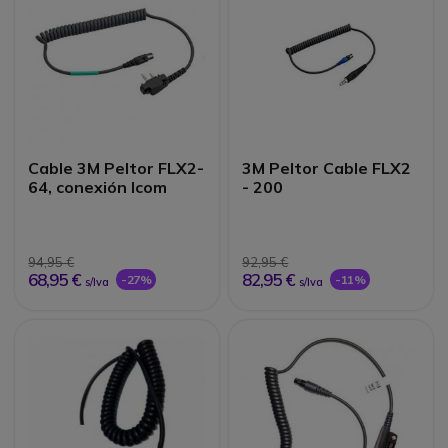
Cable 3M Peltor FLX2-
3M Peltor Cable FLX2
64, conexión Icom
- 200
94,95 €
92,95 €
68,95 €
82,95 €
-27%
-11%
s/Iva
s/Iva