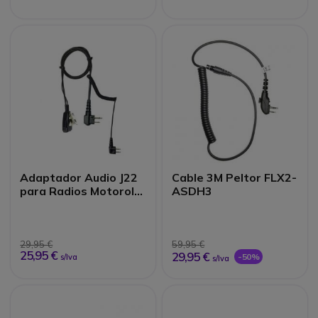
Adaptador Audio J22
Cable 3M Peltor FLX2-
para Radios Motorola
ASDH3
Hytera Midland
29,95 €
59,95 €
25,95 €
29,95 €
-50%
s/Iva
s/Iva