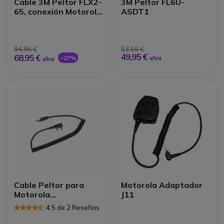
Cable 3M Peltor FLX2-
3M Peltor FL6U-
65, conexión Motorola
ASDT1
GP344/388
94,95 €
53,56 €
49,95 €
68,95 €
-27%
s/Iva
s/Iva
Cable Peltor para
Motorola Adaptador
Motorola
J11
XTN/XTNi/GP300
4.5 de 2 Reseñas