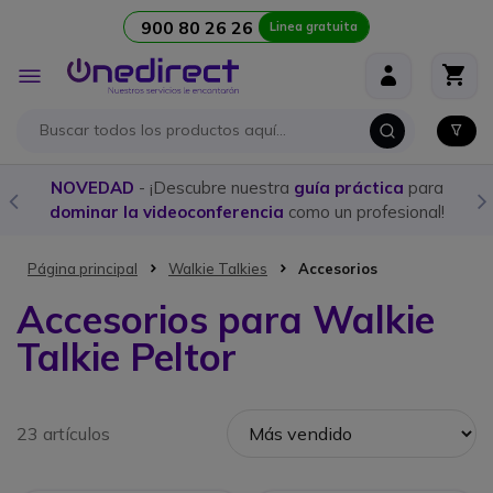
900 80 26 26
Linea gratuita
Ir al contenido
Toggle
Nav
NOVEDAD
- ¡Descubre nuestra
guía práctica
para
dominar la videoconferencia
como un profesional!
Página principal
Walkie Talkies
Accesorios
Accesorios para Walkie
Talkie Peltor
23 artículos