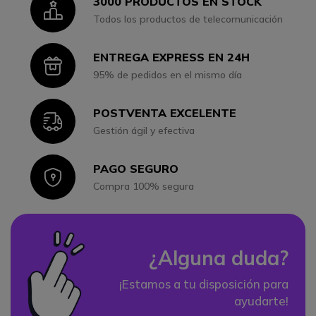
3000 PRODUCTOS EN STOCK
Icon
Todos los productos de telecomunicación
ENTREGA EXPRESS EN 24H
Icon
95% de pedidos en el mismo día
POSTVENTA EXCELENTE
Icon
Gestión ágil y efectiva
PAGO SEGURO
Icon
Compra 100% segura
¿Alguna duda?
¡Estamos a tu disposición para
ayudarte!