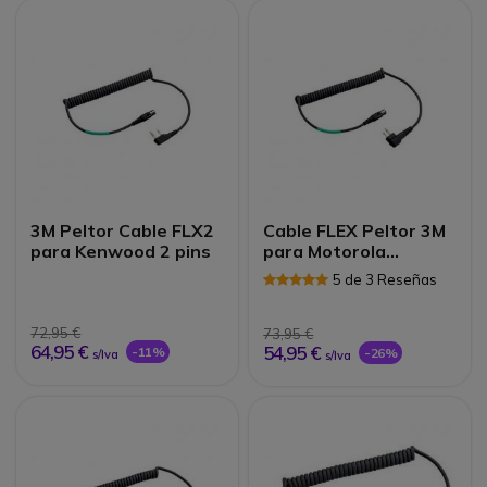
3M Peltor Cable FLX2
Cable FLEX Peltor 3M
para Kenwood 2 pins
para Motorola
conexión 2 pins
5 de 3 Reseñas
72,95 €
73,95 €
64,95 €
54,95 €
-11%
-26%
s/Iva
s/Iva