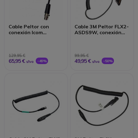
Cable Peltor con
Cable 3M Peltor FLX2-
conexión Icom
ASDS9W, conexión
F1000/2000
Icom
129,95 €
99,95 €
65,95 €
49,95 €
-49%
-50%
s/Iva
s/Iva