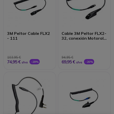
3M Peltor Cable FLX2
Cable 3M Peltor FLX2-
- 111
32, conexión Motorola
GP340
103,95 €
94,95 €
74,95 €
69,95 €
-28%
-26%
s/Iva
s/Iva