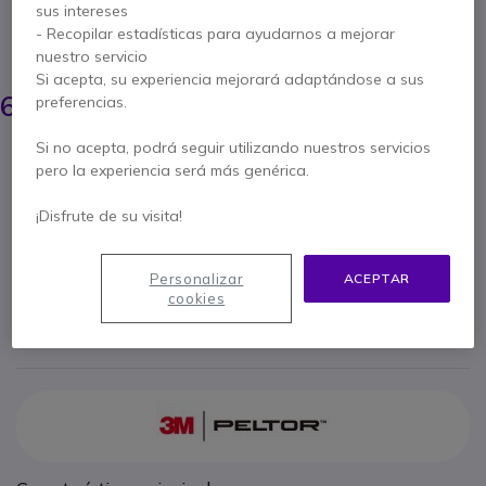
sus intereses
walkie-talkies de Kenwood, Midland y Baofeng
- Recopilar estadísticas para ayudarnos a mejorar
AHORRA 8,00 €
nuestro servicio
Si acepta, su experiencia mejorará adaptándose a sus
72,95 €
64,95 €
preferencias.
s/Iva
-
78,59 €
Iva incl.
Si no acepta, podrá seguir utilizando nuestros servicios
Cantidad
AÑADIR AL CARRITO
pero la experiencia será más genérica.
¡Disfrute de su visita!
PRESUPUESTO EN 4 H
5 productos
en stock
Entrega:
24/48 h
Personalizar
ACEPTAR
cookies
Paga en 3 pagos de
26,20 €
Mostrar más