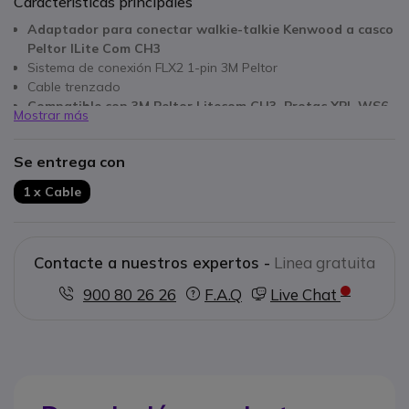
Características principales
Adaptador para conectar walkie-talkie Kenwood a casco
Peltor lLite Com CH3
Sistema de conexión FLX2 1-pin 3M Peltor
Cable trenzado
Compatible con 3M Peltor Litecom CH3, Protac XPI, WS6,
Mostrar más
PRO3, Plus
Compatible con walkie talkie con conexión de tipo
Se entrega con
Kenwood 2 pins
KENWOOD NX220, TK3360, TK3501, TK3401, TK 3701,
1 x Cable
compatible con UBZ - MIDLAND CT210, CT890, CT710,
G10, G11, G14, BR02- Baofeng UV-5R, DYNASCAN TR77,
L99 PLUS, LB23,
Contacte a nuestros expertos -
Linea gratuita
900 80 26 26
F.A.Q
Live Chat