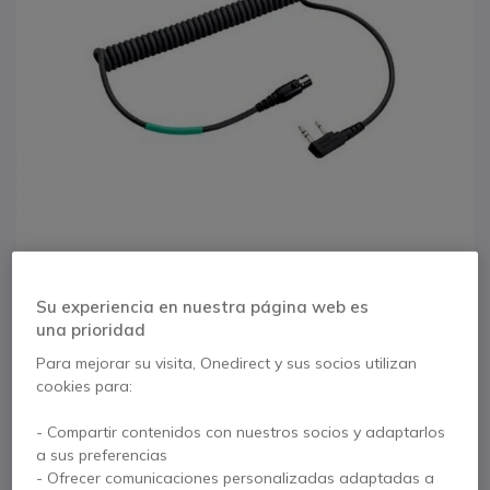
Su experiencia en nuestra página web es
una prioridad
1
3M Peltor Cable FLX2
Para mejorar su visita, Onedirect y sus socios utilizan
Saltar al comienzo de la galería de imágenes
cookies para:
para Kenwood 2 pins
- Compartir contenidos con nuestros socios y adaptarlos
a sus preferencias
Ref. del producto: PELFLX236 // Ref. fabricante: FLX2-36
- Ofrecer comunicaciones personalizadas adaptadas a
Cable FLX2 Peltor con cable trenzado para los