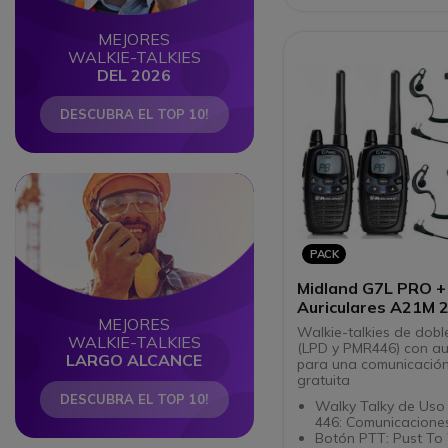
orden y agilidad
Compatible con los 
MEJORES
al 8 del Kenwood P
WALKIE-TALKIES
DEL 2026
DESCUBRA EL TOP 10!
Circle
Circle
PACK
Midland G7L PRO +
Auriculares A21M 2
MEJORES
Walkie-talkies de dob
WALKIE-TALKIES
(LPD y PMR446) con au
LARGO ALCANCE
para una comunicació
gratuita
DESCUBRA EL TOP 10!
Walky Talky de Uso 
446: Comunicaciones
Botón PTT: Pust To T