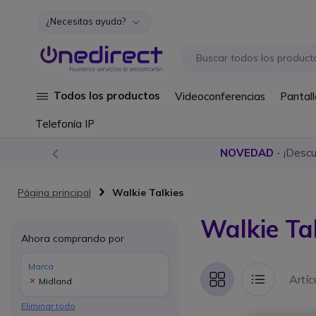
¿Necesitas ayuda?
Ir al contenido
Todos los productos
Videoconferencias
Pantall
Telefonía IP
NOVEDAD
- ¡Desc
Página principal
Walkie Talkies
Walkie Ta
Ahora comprando por
Marca
Artí
Midland
Parrilla
Lista
Eliminar todo