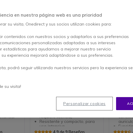
 Onedirect
Recomendaciones Onedirect
iencia en nuestra página web es una prioridad
ar su visita, Onedirect y sus socios utilizan cookies para:
ir contenidos con nuestros socios y adaptarlos a sus preferencias
 comunicaciones personalizadas adaptadas a sus intereses
ar estadísticas para ayudarnos a mejorar nuestro servicio
, su experiencia mejorará adaptándose a sus preferencias.
pta, podrá seguir utilizando nuestros servicios pero la experiencia s
Midland G10 Pro
Midland
de su visita!
de uso
Walkie talkie de uso libre
Walkie Tal
uminio -
PMR446 ideal para uso en la
licencia 
onal
obra y carretera
Walky T
Personalizar cookies
AC
encias para
Walkie talkie PMR446 para
446: Co
uso libre, hasta 10 km (no
Botón P
stándar
requiere licencia)
conexió
Resistente y compacto, para
auricul
uso intensivo
Función
is de
32 canales (16 +
8 cana
as
4.9 de 9 Reseñas