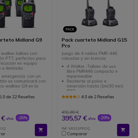
PACK
arteto Midland G9
Pack cuarteto Midland G15
Pro
 walkie-talkies con
Juego de 4 radios PMR-446
ón PTT, perfectos para
robustas y sin licencia
icación en equipo
4 Walkie -Talkies de uso
 e ilimitada
libre PMR446 compacto e
 emergencia: con un
impermeable
otón se comunicará con
Resitente al polvo e
os walkies G9 en la
inmersión hasta (1m/30 min):
IP67
: Vox
Sin licencia: comunicaciones
5.0 de 22 Reseñas
4.0 de 2 Reseñas
 12 cm: mas potencia
libres hasta 10 km en
smitransmisión
exteriores
Función Vox: manos
491,80 €
libres para una comunicación
 €
395,57 €
-25%
-20%
s/Iva
s/Iva
fluida
Hasta 22 horas de autonomía
ROQ
Ref: MIG15PROQ
Conexión para auricular de
rar
Comparar
tipo Motorola 2 pins