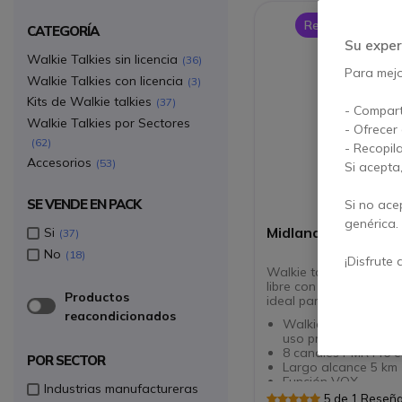
Recomendaciones
CATEGORÍA
Su exper
Walkie Talkies sin licencia
36
Para mejor
Walkie Talkies con licencia
3
Kits de Walkie talkies
37
- Compart
Walkie Talkies por Sectores
- Ofrecer
62
- Recopil
Accesorios
53
Si acepta
SE VENDE EN PACK
Si no ace
genérica.
Midland G11 PRO
Si
37
No
18
¡Disfrute 
Walkie talkie Midland 
libre con carcasa de al
Productos
ideal para uso profesi
reacondicionados
Walkie talkie sin lic
uso profesional
8 canales PMR446 e
POR SECTOR
Largo alcance 5 km
Función VOX
Industrias manufactureras
Resistente con chas
5 de 1 Reseñ