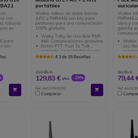
s BA21
portátiles
auricula
sin
Walkie-talkies de doble banda
Walkie tal
nos con
(LPD y PMR446) con kits para
PMR446 id
a, robusta
peatones para una comunicación
obra y car
ipos en
100% gratuita
gancho p
comunica
Walky Talky de Uso libre PMR
46 para
446: Comunicaciones gratuitas
Walkie
km (no
Botón PTT: Pust To Talk ,
uso lib
conexión 2 pins Midland para
requier
to, para
auriculares
Resiste
eñas
4.3 de 18 Reseñas
Función de aviso por vibración
uso int
Sistema de sujeción por pinza
32 cana
 niveles
Botón de ajuste
preprog
159,85 €
84,90 €
lobular
Accesorio exclusivo Onedirect
de pot
Auricu
129,83 €
79,44 
%
-19%
s/Iva
para la gama de walkie talkie
oreja.
Midland 2 pins (G7/G8/G9/G12)
Micrófo
Ref: MIG7PROLPO
Ref: MIG10
odo
Accesor
Comparar
Compa
gama 