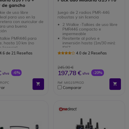
r de gancho
kie de uso libre
Juego de 2 radios PMR-446
eal para uso en la
robustas y sin licencia
retera con auricular de
2 Walkie -Talkies de uso libre
ara una buena
PMR446 compacto e
ción
impermeable
 talkie PMR446 para
Resitente al polvo e
re, hasta 10 km (no
inmersión hasta (1m/30 min):
e licencia)
IP67
nte y compacto, para
Sin licencia: comunicaciones
4.6 de 21 Reseñas
4.0 de 2 Reseñas
ensivo
libres hasta 10 km en
les (16 +
exteriores
ramados) y 3 niveles
Función Vox: manos
245,90 €
encia
lar gancho/contorno de
libres para una comunicación
€
197,78 €
-6%
-20%
s/Iva
s/Iva
fluida
no "Push to Talk"
Hasta 22 horas de autonomía
PROPC
Ref: MIG15PROD
io exclusivo para la
Conexión para auricular de
rar
Comparar
Kenwood
tipo Motorola 2 pins