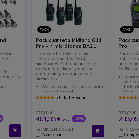
PACK
PACK
and
Pack cuarteto Midland G11
Pack cu
Pro + 4 micrófonos BA21
Pro
icencia
Pack cuarteto Midland sin
Pack de 4
eso de
licencia y robustos con 4
doble bot
s
micrófonos PTT: comunicación
una comun
clara, manos libres y máxima
100% libre
a,16
autonomía para equipos en
mpactos y
Función
movimiento
sólo b
cil
Walkie talkie sin licencias para
todos l
uso profesional
área.
frece
8 canales PMR446 estándar
Función
5.0 de 1 Reseñas
Largo alcance 5 km
Antena
ra nuevos
Micrófono auricular lobular
de tran
ajustable
628,80 €
379,80 €
ta ajustes
Con PTT
461,33 €
283,05
%
-27%
s/Iva
Ergonómico y cómodo
ipo
Ref: MIG11PROQBA21
Ref: MIG9P
Comparar
Compa
le para