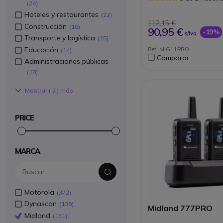
24
aluminio inyectado
Software de progr
Hoteles y restaurantes
22
(opcional)
112,15 €
Construcción
16
90,95 €
-19%
s/Iva
Transporte y logística
15
Educación
Ref: MIG11PRO
14
Comparar
Administraciones públicas
10
Mostrar (
2
) más
PRICE
MARCA
Motorola
372
Dynascan
139
Midland 777PRO
Midland
131