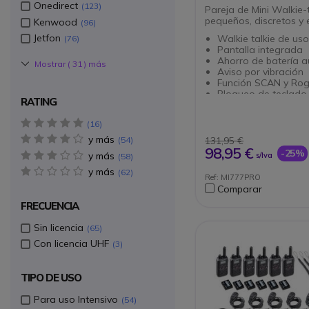
Onedirect
123
Pareja de Mini Walkie-t
pequeños, discretos y 
Kenwood
96
Jetfon
Walkie talkie de uso 
76
Pantalla integrada
Ahorro de batería 
Mostrar (
31
) más
Aviso por vibración
Función SCAN y Rog
Bloqueo de teclado
RATING
Función iVox: activa
voz sin acesorio
5 star(s)
16
Conexión auricular e
Diseño ideal para el
y más
4 star(s)
131,95 €
54
retail, hoteles y res
98,95 €
-25%
y más
3 star(s)
s/Iva
58
y más
1 star(s)
62
Ref: MI777PRO
Comparar
FRECUENCIA
Sin licencia
65
Con licencia UHF
3
TIPO DE USO
Para uso Intensivo
54