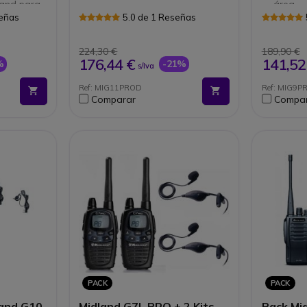
land para
área.
Función
señas
5.0 de 1 Reseñas
 vibración
Antena
reja
de tran
a
224,30 €
189,90 €
 cable
176,44 €
141,52
%
-21%
s/Iva
Ref: MIG11PROD
Ref: MIG9P
Comparar
Compa
PACK
PACK
land G10
Midland G7L PRO + 2 Kits
Pack Mi