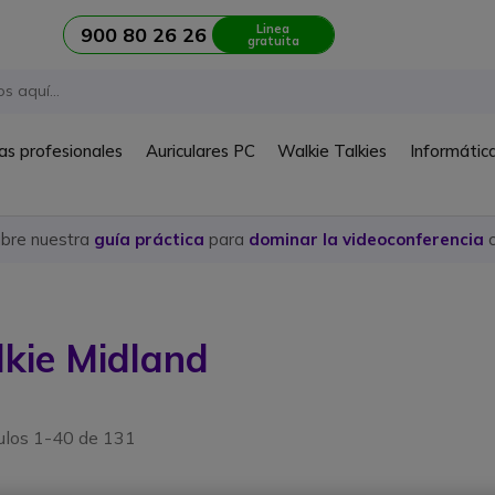
Linea
900 80 26 26
gratuita
as profesionales
Auriculares PC
Walkie Talkies
Informátic
ubre nuestra
guía práctica
para
dominar la videoconferencia
c
lkie Midland
culos 1-40 de 131