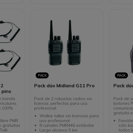
canales 1
KT-23
PACK
PACK
 2
Pack dúo Midland G11 Pro
Pack dú
 pins
le banda
Pack de 2 robustas radios sin
Pack de w
riculares
licencia, perfectas para uso
botones P
n 100%
profesional.
comunicac
gratuita e
Walkie talkie sin licencias para
libre PMR
uso profesional
Función
 gratuitas
8 canales PMR446 estándar
sólo b
alk ,
Largo alcance 5 km
todos l