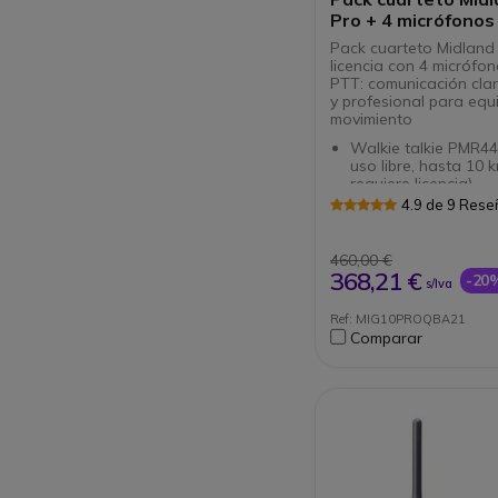
Pro + 4 micrófono
Pack cuarteto Midland 
licencia con 4 micrófo
PTT: comunicación clar
y profesional para equ
movimiento
Walkie talkie PMR4
uso libre, hasta 10 
requiere licencia)
Resistente y compac
4.9 de 9 Res
uso intensivo
32 canales (16 +
preprogramados) y 3
460,00 €
de potencia
Micrófono auricular 
368,21 €
-20
s/Iva
ajustable
Con PTT
Ref: MIG10PROQBA21
Ergonómico y cóm
Comparar