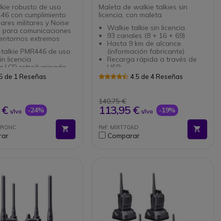
lkie robusto de uso
Maleta de walkie talkies sin
446 con cumplimiento
licencia, con maleta
ares militares y Noise
Walkie talkie sin licencia
g para comunicaciones
93 canales (8 + 16 + 69)
 entornos extremos
Hasta 9 km de alcance.
-talkie PMR446 de uso
(información fabricante)
sin licencia
Recarga rápida a través de
a LCD retroiluminada
USB
visibilidad
Indicador de batería baja
5 de 1 Reseñas
4.5 de 4 Reseñas
les: 16 principales + 83
Función VOX manos libres
gramados
Conexión Midland 2 pins
ión IP67: polvo y agua
Maleta que incluye 2 walkie
140,75 €
30 min) y MIL-STD 810G
talkies, 2 auriculares MA21L, 2
 €
113,95 €
-24%
-19%
s/Iva
s/Iva
mía de hasta 22 horas
clips Premium, 2 cables USB
nes:Dual Watch,
con sus 2 adaptadores de
PRONC
Ref: MIXT70AD
er, RRM, VOX y radio
pared, 2 baterías recargable, 2
rar
Comparar
cargadores rápidos de
r de auriculares de 2
sobremesa.
po Motorola
ción de ruido para
caciones claras