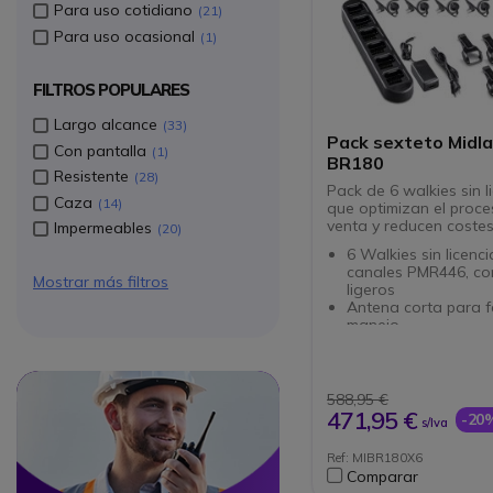
Para uso cotidiano
21
Para uso ocasional
1
FILTROS POPULARES
Largo alcance
33
Pack sexteto Midl
Con pantalla
1
BR180
Resistente
28
Pack de 6 walkies sin l
Caza
14
que optimizan el proc
venta y reducen coste
Impermeables
20
6 Walkies sin licenci
canales PMR446, co
Mostrar más filtros
ligeros
Antena corta para fá
manejo
Diseño sólido que o
durabilidad
Uso claro, ideal pa
Circle
Circle
usuarios
588,95 €
Menú simple que evi
471,95 €
-20
s/Iva
erróneos
Conector de audio t
Ref: MIBR180X6
Kenwood 2 pin
Comparar
Con cargador múltip