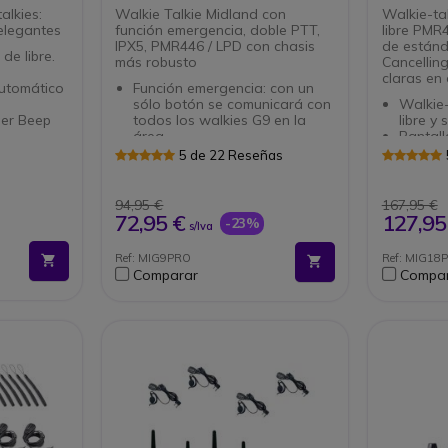
alkies:
Walkie Talkie Midland con
Walkie-ta
elegantes
función emergencia, doble PTT,
libre PMR
IPX5, PMR446 / LPD con chasis
de estánd
de libre.
más robusto
Cancellin
claras en
automático
Función emergencia: con un
sólo botón se comunicará con
Walkie
er Beep
todos los walkies G9 en la
libre y 
área.
Pantall
ción por
Función: Vox
de alta 
5 de 22 Reseñas
Antena 12 cm: mas potencia
99 cana
specífica
de transmitransmisión
prepro
 sector
Aviso por vibración
Protecc
94,95 €
167,95 €
taurantes
Función escáner.
(1 m / 
72,95 €
127,95
-23%
s/Iva
Totalmente Waterproof
Autono
Función fuera de cobertura
Funcio
Ref: MIG9PRO
Ref: MIG18
Conexión 2 pins Midland
Scrambl
Comparar
Compa
FM
Conecto
pins ti
Cancela
comuni