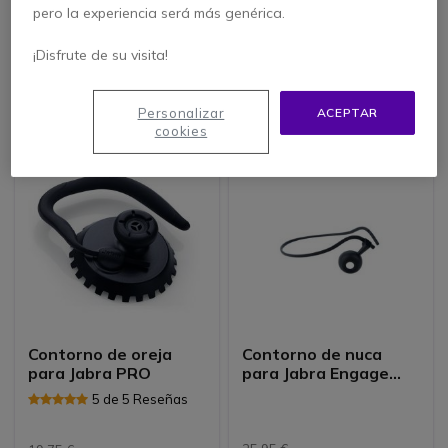
para Jabra PRO
para Jabra Engage
pero la experiencia será más genérica.
Mono
5 de 2 Reseñas
¡Disfrute de su visita!
34,05 €
29,95 €
27,95 €
28,95 €
-15%
s/Iva
s/Iva
Personalizar
ACEPTAR
cookies
Contorno de oreja
Contorno de nuca
para Jabra PRO
para Jabra Engage
Convertible
5 de 5 Reseñas