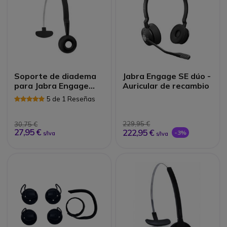
Soporte de diadema
Jabra Engage SE dúo -
para Jabra Engage
Auricular de recambio
Convertible
5 de 1 Reseñas
229,95 €
30,75 €
27,95 €
222,95 €
-3%
s/Iva
s/Iva