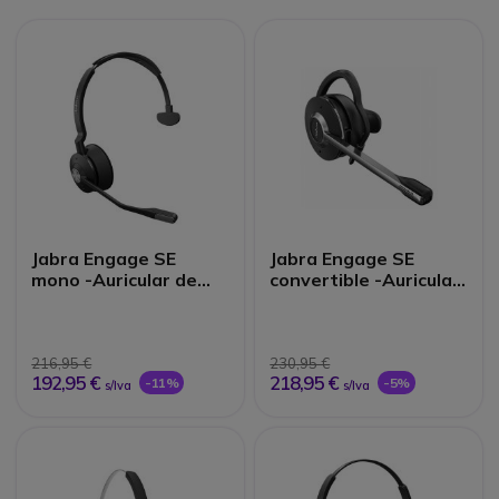
Jabra Engage SE
Jabra Engage SE
mono -Auricular de
convertible -Auricular
recambio
de recambio
216,95 €
230,95 €
192,95 €
218,95 €
-11%
-5%
s/Iva
s/Iva