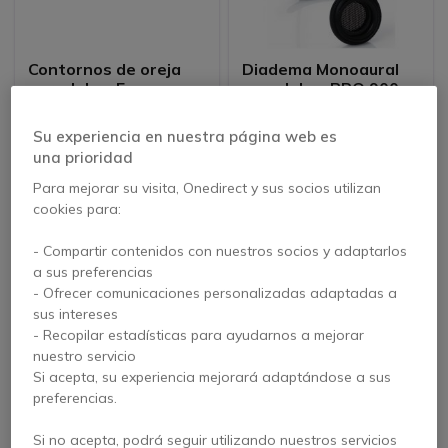
Contornos de oreja
Diadema Monoaural
para Jabra Engage
para Jabra PRO 900
Convertible
4.8 de 5 Reseñas
Su experiencia en nuestra página web es
una prioridad
57,15 €
32,95 €
38,95 €
24,95 €
-32%
-24%
s/Iva
s/Iva
Para mejorar su visita, Onedirect y sus socios utilizan
cookies para:
- Compartir contenidos con nuestros socios y adaptarlos
a sus preferencias
- Ofrecer comunicaciones personalizadas adaptadas a
sus intereses
- Recopilar estadísticas para ayudarnos a mejorar
nuestro servicio
Si acepta, su experiencia mejorará adaptándose a sus
preferencias.
Contorno de nuca
Soporte de diadema
Si no acepta, podrá seguir utilizando nuestros servicios