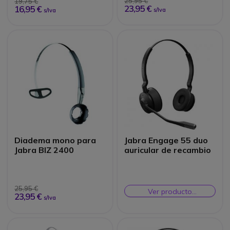
25,95 €
19,75 €
23,95 €
16,95 €
s/Iva
s/Iva
Diadema mono para
Jabra Engage 55 duo
Jabra BIZ 2400
auricular de recambio
25,95 €
Ver producto
23,95 €
s/Iva
alternativo