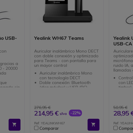
úo USB-
Yealink WH67 Teams
Yealink
USB-CA
 con
Auricular inalámbrico Mono DECT
Auricular
con doble conexión y optimizado
optimizad
para Teams - con pantalla para
micrófono
gracias a
un mayor control
ruido IA, 
0 - 20000
llamadas e
ada
Auricular inalámbrico Mono
con tecnología DECT
Control
 que
Doble conexión: Bluetooth
con LED
ongado sin
(disp.móviles) y USB (PC)
timbre)
Pantalla táctil de 4'' para
Optimi
exión con
mayor control
Teams
Type-A
Gran alcance 120 m: movilidad
Cancela
odernos.
sin perder la comunicación
en el m
276,95 €
50,95 €
tones para
Indicador LED para evitar
Altavoc
214,95 €
28,95 
-22%
s/Iva
y ajustar
interrupciones
35 mm, 
Optimizado para Microsoft
a 20 k
Ref: YEALINKWH67
Ref: YEAU
to con
Teams
Puerto
Comparar
Compa
ra largas
Compatible con todos los
play, l