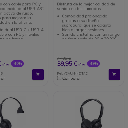
es con cable para PC y
Disfruta de la mejor calidad de
 conexión dual USB-A/C
sonido en tus llamadas.
n activa de ruido,
Comodidad prolongada
 para mejorar la
gracias a su diseño
dad en la oficina.
supraaural que se adapta
ón dual USB-C + USB-A
bien a largas sesiones.
ble con PC y móviles
Sonido cristalino con un rango
ono de brazo
de frecuencia de 20 a 20,000
zado para voz
Hz para una experiencia de
ón activa de ruido :
audio inmersiva.
claro y sin
Conectividad versátil con
ciones
puertos USB Type-C y Type-A,
77,95 €
Play: instalación rápida
ideales para diferentes
€
39,95 €
-40%
-49%
s/Iva
s/Iva
la
dispositivos.
(169 g): mayor
Ligero y portátil solo pesa 162
48
Ref: YEAUH44DTAC
idad
g, perfecto para viajar o usar
rar
Comparar
supraaural: cómodo de
en la oficina.
Funciones de control fácil
como responder llamadas y
controlar el volumen
directamente en el auricular.