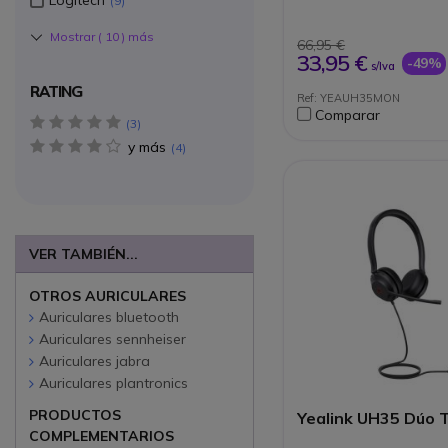
9
plataformas)
Indicador de estado
Mostrar (
10
) más
para reducir las int
66,95 €
Micrófono: Boom -4
33,95 €
-49%
s/Iva
Comodidad para se
largas
RATING
Ref: YEAUH35MON
Diseño elegante y r
Comparar
marco de metal
5 star(s)
3
Almohadillas de es
y más
4 star(s)
4
memoria que reducen
de fondo
VER TAMBIÉN...
OTROS AURICULARES
Auriculares bluetooth
Auriculares sennheiser
Auriculares jabra
Auriculares plantronics
PRODUCTOS
Yealink UH35 Dúo
COMPLEMENTARIOS