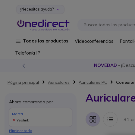
¿Necesitas ayuda?
Ir al contenido
Todos los productos
Videoconferencias
Pantall
Telefonía IP
NOVEDAD
- ¡Desc
Página principal
Auriculares
Auriculares PC
Conexió
Auricular
Ahora comprando por
Marca
31 ar
Yealink
Parrilla
Lista
Eliminar todo