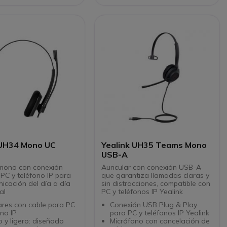
(116 g) y cómodo para
piel sintética y diadema
 prolongado.
ajustable.
ión auditiva (escudo
Plug & play USB-C/A,
o, limitador de volumen)
compatible con UC (Teams,
“para usar por ambos
Zoom, etc.)
 flexible según
Gestión centralizada a través
ncias
de Yealink USB Connect y la
nube
 UH34 Mono UC
Yealink UH35 Teams Mono
USB-A
 mono con conexión
Auricular con conexión USB-A
PC y teléfono IP para
que garantiza llamadas claras y
icación del día a día
sin distracciones, compatible con
al
PC y teléfonos IP Yealink
ares con cable para PC
Conexión USB Plug & Play
ono IP
para PC y teléfonos IP Yealink
o y ligero: diseñado
Micrófono con cancelación de