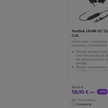
Yealink UH46 UC D
C/A
Conéctate y comunica
claridad y comodidad.
Sonido excepcional 
una frecuencia de 2
Hz para escuchar c
detalle.
Diseño ergonómico
permite un uso prol
molestias.
Versatilidad de con
USB Type-C y USB 
para dispositivos m
88,95 €
Control fácil con bo
58,95 €
-34%
s/Iva
responder llamadas 
el volumen.
Ref: YEAUH46DCA
Ligereza del produc
Comparar
solo 166 g, ideal pa