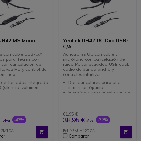
 UH42 MS Mono
Yealink UH42 UC Duo USB-
C/A
es con cable USB-C/A
Auriculares UC con cable y
os para Teams con
micrófono con cancelación de
 con cancelación de
ruido IA, conectividad USB dual,
altavoz HD y control de
audio de banda ancha y
n línea.
controles intuitivos.
 de llamadas integrado
Dos auriculares para una
 (silencio, volumen,
inmersión óptima
Micrófono con cancelación de
zado para Microsoft
ruido IA + escudo acústico
Altavoces de Ø 35 mm, audio
ción de ruido con IA
HD (20 Hz–20 kHz)
icrófono
Controles remotos de
61,95 €
es profesionales de Ø
llamadas (volumen, silencio,
€
38,95 €
-43%
-37%
s/Iva
s/Iva
audio nítido de 20 Hz
llamada) con LED
Hz
Protección auditiva integrada
H42MTCA
Ref: YEAUH42DCA
 USB-C/A plug-and-
(limitador de volumen)
rar
Comparar
isto para UC o softphone
Comodidad duradera: cojín de