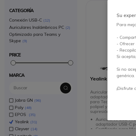
CATEGORÍA
Su exper
Conexión USB-C
12
Para mejor
Auriculares Inalámbricos PC
2
Optimizado para Teams y
- Compart
Skype
9
- Ofrecer
- Recopil
PRICE
Si acepta
Si no ace
MARCA
genérica.
Yealink UH35 Mon
¡Disfrute 
Auricular con cable U
adaptador USB-C certi
Jabra GN
96
para Teams con almoha
polipiel y dos micrófon
Poly
48
supresión de ruido
EPOS
35
Auriculares USB-A 
Yealink
31
adaptador USB-C p
Cleyver
Certificado para Mic
14
Teams (compatible 
Logitech