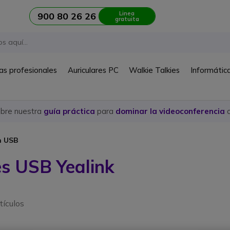
Linea
900 80 26 26
gratuita
as profesionales
Auriculares PC
Walkie Talkies
Informátic
ubre nuestra
guía práctica
para
dominar la videoconferencia
c
n USB
es USB Yealink
tículos