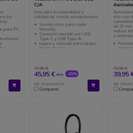
C/A
Auricul
Busyligh
es
Descubre la comodidad y
Auricular
ra tus
calidad de sonido excepcionales.
dúo con d
nas.
cancelaci
Sonido claro para cada
de 35 mm 
le para PC
llamada.
reducir in
Conexión versátil con USB
o teletrab
 diseñados
Type-C y USB Type-A.
vo
Ligero y cómodo para largas
Formato
° y
horas de uso.
mayor 
Diseño práctico ideal para
escuch
D:
oficinas y centros de
llamad
elación de
llamadas.
Doble 
Control intuitivo con funciones
cancela
77,95 €
72,95 €
otege el
de respuesta y volumen.
Acousti
45,95 €
39,95 
-41%
s/Iva
e ruido
voz de
s mediante
Altavo
Ref: YEAUH44DCA
Ref: YEAU
n el cable
automát
Comparar
Compa
-A
modo l
nectar:
Busylig
ilumina
o para
llamada
automá
Gestión
cable: 
volumen
Conexi