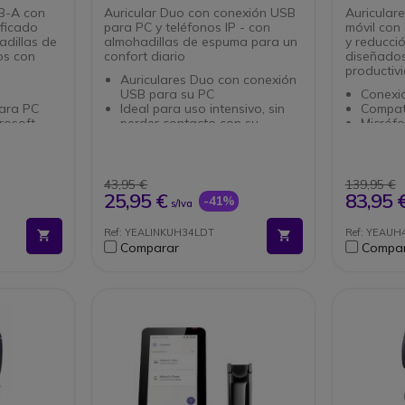
Auricular Duo con conexión USB
Auricular
ficado
para PC y teléfonos IP - con
móvil con
dillas de
almohadillas de espuma para un
y reducció
os con
confort diario
diseñados
productivi
Auriculares Duo con conexión
n
USB para su PC
Conexi
ara PC
Ideal para uso intensivo, sin
Compati
rosoft
perder contacto con su
Micróf
con otras
entorno
optimi
Con diadema y almohadilla de
Reducci
 Busylight
espuma para un uso
sonido 
errupciones
confortable
distrac
43,95 €
139,95 €
4 dB
Con cancelación de ruido para
Plug & 
25,95 €
83,95 
-41%
s/Iva
siones
llamadas claras
y sencil
o de 96.5
Cable de 1,20 metros
Ligero 
Ref: YEALINKUH34LDT
Ref: YEAUH
Optimizado para Teams
comod
Comparar
Compa
obusto con
Estilo 
usar.
puma con
 el ruido