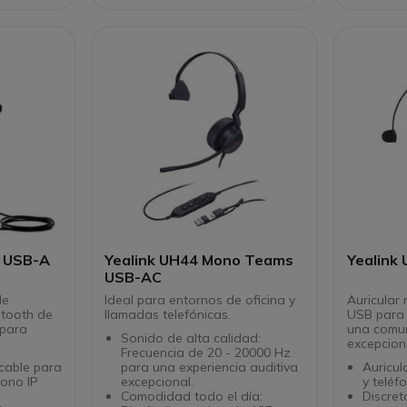
softphones del mercado
Ligero 
un uso
Protecc
acústic
Estilo 
lados”:
prefere
o USB-A
Yealink UH44 Mono Teams
Yealink
USB-AC
le
Ideal para entornos de oficina y
Auricular
etooth de
llamadas telefónicas.
USB para 
 para
una comun
Sonido de alta calidad:
excepcion
Frecuencia de 20 - 20000 Hz
cable para
para una experiencia auditiva
Auricul
fono IP
excepcional.
y teléf
Comodidad todo el día:
Discret