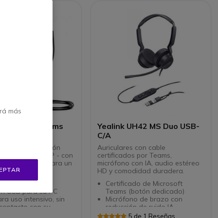
erá más
 UH34 Lite Teams
Yealink UH42 MS Duo USB-
C/A
 Mono con conexión
Auriculares con cable
PC y teléfonos IP - con
certificados por Teams,
las de espuma para un
micrófono con IA, audio estéreo
EPTAR
ario
HD y comodidad duradera.
lares Mono con
Certificado de Microsoft
ón USB para su PC
Teams (botón dedicado)
ara uso intensivo, sin
Micrófono de brazo con
contacto con su
reducción de ruido IA
o
Tecnología Acoustic Shield
5 de 1 Reseñas