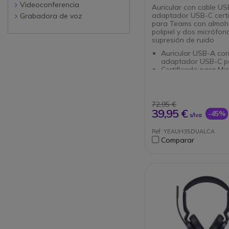
Videoconferencia
Auricular con cable USB-A con
adaptador USB-C certi
Grabadora de voz
para Teams con almoha
polipiel y dos micrófon
supresión de ruido
Auricular USB-A co
adaptador USB-C p
Certificado para Mic
Teams (compatible 
plataformas)
Indicador de estado
para reducir las int
72,95 €
Micrófono: Boom -4
39,95 €
-45%
s/Iva
Comodidad para se
largas con peso sol
Ref: YEAUH35DUALCA
g
Comparar
Diseño elegante y r
marco de metal
Almohadillas de es
memoria que reducen
de fondo