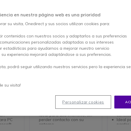
iencia en nuestra página web es una prioridad
ar su visita, Onedirect y sus socios utilizan cookies para:
ir contenidos con nuestros socios y adaptarlos a sus preferencias
 comunicaciones personalizadas adaptadas a sus intereses
ar estadísticas para ayudarnos a mejorar nuestro servicio
, su experiencia mejorará adaptándose a sus preferencias.
pta, podrá seguir utilizando nuestros servicios pero la experiencia s
o Teams
Yealink UH34 Teams
Yealink
de su visita!
SB-A con
Auricular Mono con conexión
Auricular
ficado
USB para PC y teléfonos IP -
USB para 
dilla de
ideal para uso intensivo
almohadil
Personalizar cookies
AC
os con
confort di
Auriculares Mono con
conexión USB para su PC
Auricu
con
Ideal para uso intensivo, sin
conexi
ara PC
perder contacto con su
Ideal p
rosoft
entorno
perder 
con otras
Con diadema y almohadilla
entorn