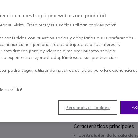
AHORRA 218,00 €
798,95 €
iencia en nuestra página web es una prioridad
580,95 €
s/Iva
-
702,95 €
Iva 
ar su visita, Onedirect y sus socios utilizan cookies para:
Cantidad
AÑADIR
ir contenidos con nuestros socios y adaptarlos a sus preferencias
 comunicaciones personalizadas adaptadas a sus intereses
ar estadísticas para ayudarnos a mejorar nuestro servicio
No está disponible
, su experiencia mejorará adaptándose a sus preferencias.
Servicio de instalaci
pta, podrá seguir utilizando nuestros servicios pero la experiencia s
El precio de la instalació
303,95 €
Desde
s/I
de su visita!
2 años de garantía
del fa
Personalizar cookies
AC
Paga en 3 pagos de
234,3
Características principales
Controlador de la sala de 