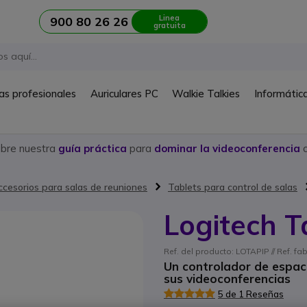
Linea
900 80 26 26
gratuita
as profesionales
Auriculares PC
Walkie Talkies
Informátic
ubre nuestra
guía práctica
para
dominar la videoconferencia
c
ccesorios para salas de reuniones
Tablets para control de salas
Logitech T
Ref. del producto: LOTAPIP // Ref. f
Un controlador de espac
sus videoconferencias
5 de 1 Reseñas