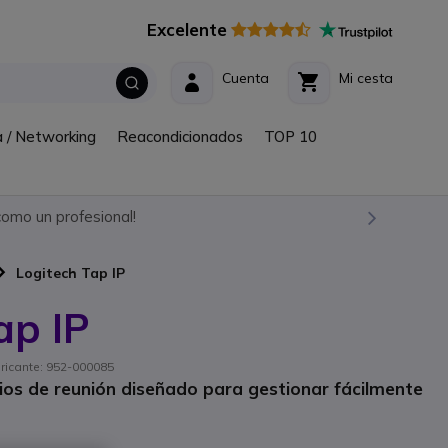
Excelente
Cuenta
Mi cesta
a / Networking
Reacondicionados
TOP 10
omo un profesional!
Logitech Tap IP
ap IP
abricante: 952-000085
ios de reunión diseñado para gestionar fácilmente