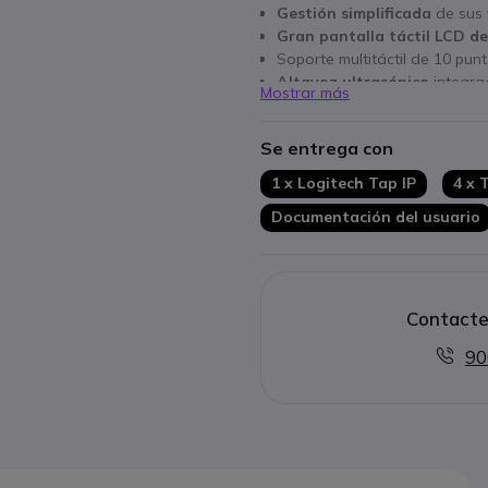
Gestión simplificada
de sus 
Gran pantalla táctil LCD de
Soporte multitáctil de 10 pun
Altavoz ultrasónico
integra
Mostrar más
Posibilidad de compartir cont
tableta
Se entrega con
Puertos e interfaces:
Etherne
Compatible con Microsoft 
1 x Logitech Tap IP
4 x 
RingCentral Rooms
Documentación del usuario
Solo compatible con RALL
modo appliance (sin Nuc)
Contacte
90