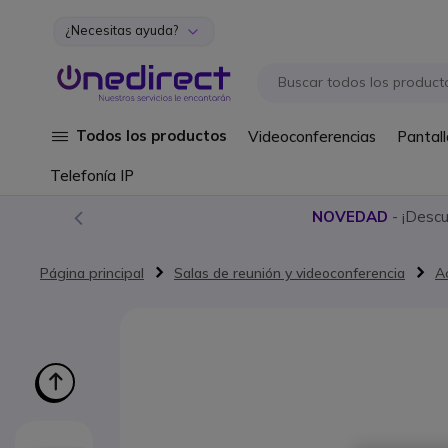
¿Necesitas ayuda?
Ir al contenido
Todos los productos
Videoconferencias
Pantall
Telefonía IP
NOVEDAD
- ¡Desc
Página principal
Salas de reunión y videoconferencia
A
Saltar al final de la galería de imágenes