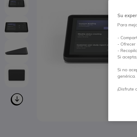
Su exper
Para mejor
- Compart
- Ofrecer
- Recopil
Si acepta
Si no ace
genérica.
¡Disfrute 
Saltar al comienzo de la galería de imágenes