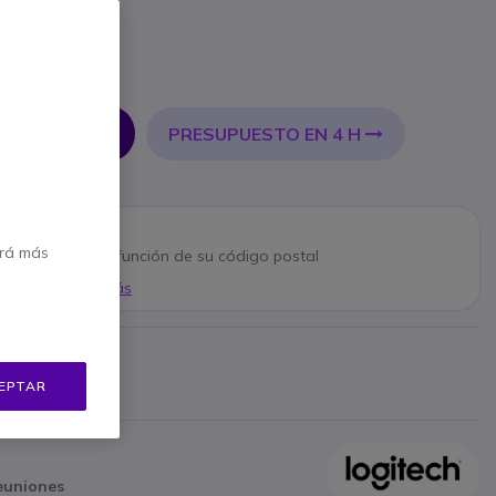
incl.
PRESUPUESTO EN 4 H
 AL CARRITO
ón
erá más
n puede variar en función de su código postal
Mostrar más
va
bricante
EPTAR
2 €
Mostrar más
reuniones