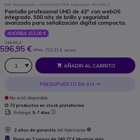
Ref. del producto: LG43UH5QE // Ref. fabricante: 43UH5Q-E
Pantalla profesional UHD de 43" con webOS
integrado, 500 nits de brillo y seguridad
avanzada para señalización digital compacta.
AHORRA 153,00 €
749,95 €
596,95 €
s/Iva
-
722,31 €
Iva incl.
Cantidad
AÑADIR AL CARRITO
PRESUPUESTO EN 4 H
No está disponible
72 productos en stock plataforma
Entrega:
5-7 días
2 años de garantía
del fabricante
Paga en 3 pagos de
240,77 €
Mostrar más