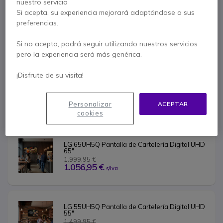
nuestro servicio
Si acepta, su experiencia mejorará adaptándose a sus
LG 86UH5Q Pantalla cartelería digital 86"
preferencias.
2.999,95 €
2.799,95 €
Si no acepta, podrá seguir utilizando nuestros servicios
s/Iva
pero la experiencia será más genérica.
¡Disfrute de su visita!
LG 75UH5Q Pantalla de Cartelería Digital UHD 
75"
2.499,95 €
2.099,95 €
Personalizar
ACEPTAR
s/Iva
cookies
LG 65UH5Q Pantalla de Cartelería Digital UHD 
65"
1.999,95 €
1.056,95 €
s/Iva
LG 55UH5Q Pantalla de Cartelería Digital UHD 
55"
1.499,95 €