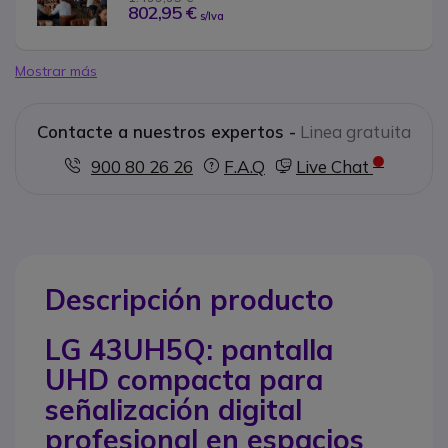
802,95 €
s/Iva
Mostrar más
Contacte a nuestros expertos -
Linea gratuita
900 80 26 26
F.A.Q
Live Chat
Descripción producto
LG 43UH5Q: pantalla
UHD compacta para
señalización digital
profesional en espacios