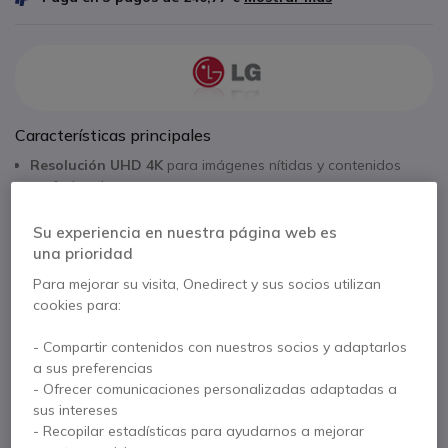
Características principales
Resolución UHD 4K
para imágenes nítidas y contenidos
profesionales
Brillo de 500 nits
ideal para entornos corporativos interiores
Plataforma LG webOS
con gestión de contenidos integrada
Su experiencia en nuestra página web es
Seguridad LG Shield
con protección multinivel
una prioridad
Mostrar más
Formato compacto
perfecto para espacios reducidos
Para mejorar su visita, Onedirect y sus socios utilizan
Conectividad completa
HDMI, DisplayPort, USB y LAN
cookies para:
Se entrega con
Pantalla LG UH5Q de 43"
Cable de alimentación
- Compartir contenidos con nuestros socios y adaptarlos
a sus preferencias
Mando a distancia
Pilas
Guía rápida
- Ofrecer comunicaciones personalizadas adaptadas a
sus intereses
- Recopilar estadísticas para ayudarnos a mejorar
Más versiones: