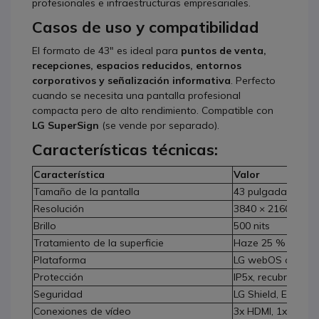
profesionales e infraestructuras empresariales.
Casos de uso y compatibilidad
El formato de 43" es ideal para
puntos de venta,
recepciones, espacios reducidos, entornos
corporativos y señalización informativa
. Perfecto
cuando se necesita una pantalla profesional
compacta pero de alto rendimiento. Compatible con
LG SuperSign
(se vende por separado).
Características técnicas:
Característica
Valor
Tamaño de la pantalla
43 pulgadas
Resolución
3840 × 2160 (UHD
Brillo
500 nits
Tratamiento de la superficie
Haze 25 %
Plataforma
LG webOS con So
Protección
IP5x, recubrimien
Seguridad
LG Shield, ETSI E
Conexiones de vídeo
3x HDMI, 1x Displ