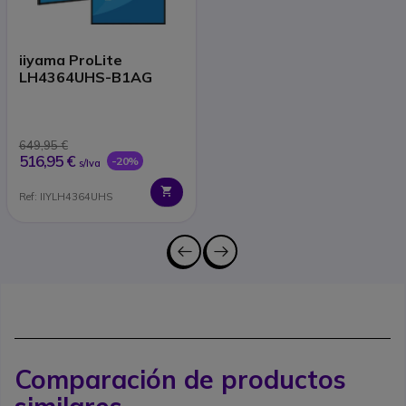
iiyama ProLite
LH4364UHS-B1AG
649,95 €
516,95 €
-20%
s/Iva
Ref: IIYLH4364UHS
Comparación de productos