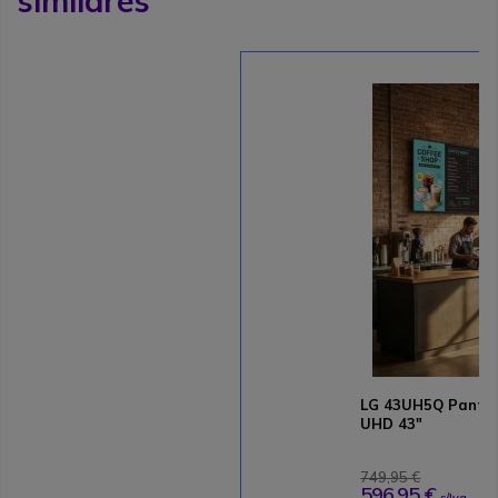
similares
LG 43UH5Q Pantall
UHD 43"
749,95 €
596,95 €
s/Iva