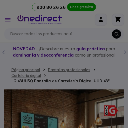
900 80 26 26
Linea gratuita
Ir al contenido
Toggle
Nav
¡Descubre nuestra
guía práctica
para
Compra aquí los
ideoconferencia
como un profesional!
progra
Página principal
Pantallas profesionales
Cartelería digital
LG 43UH5Q Pantalla de Cartelería Digital UHD 43"
Saltar al final de la galería de imágenes