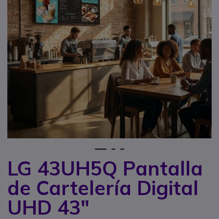
1
2
3
LG 43UH5Q Pantalla
Saltar al comienzo de la galería de imágenes
de Cartelería Digital
UHD 43"