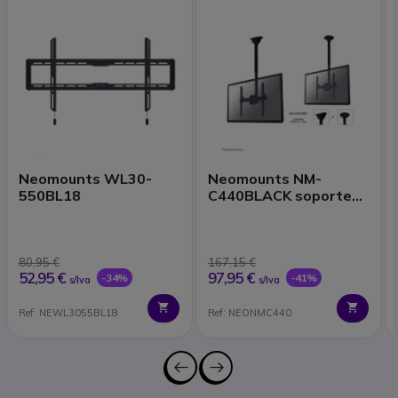
Neomounts WL30-
Neomounts NM-
550BL18
C440BLACK soporte
de techo
80,95 €
167,15 €
52,95 €
97,95 €
-34%
-41%
s/Iva
s/Iva
Ref: NEWL3055BL18
Ref: NEONMC440