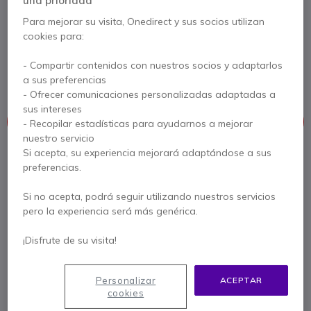
una prioridad
Para mejorar su visita, Onedirect y sus socios utilizan
Ref. del producto: LOTAPZOMBASELNV2 // Ref. fabricante:
cookies para:
TAPZOMBASELNV/2
Solución de videoconferencia con Logitech Tap IP
y Lenovo Tiny para salas de reuniones diseñada
- Compartir contenidos con nuestros socios y adaptarlos
para la plataforma Zoom
a sus preferencias
- Ofrecer comunicaciones personalizadas adaptadas a
sus intereses
Este producto está discontinuado
- Recopilar estadísticas para ayudarnos a mejorar
nuestro servicio
Si acepta, su experiencia mejorará adaptándose a sus
Para satisfacer mejor sus necesidades, le ofrecemos una lista
preferencias.
de productos similares
Si no acepta, podrá seguir utilizando nuestros servicios
Ver productos similares
pero la experiencia será más genérica.
¡Disfrute de su visita!
Contacte a nuestros expertos -
Linea gratuita
900 80 26 26
F.A.Q
Live Chat
Personalizar
ACEPTAR
cookies