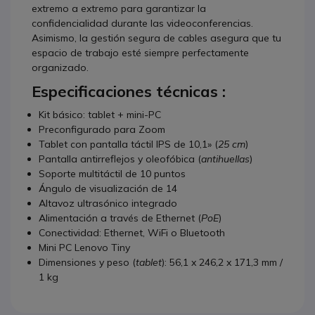
extremo a extremo para garantizar la
confidencialidad durante las videoconferencias.
Asimismo, la gestión segura de cables asegura que tu
espacio de trabajo esté siempre perfectamente
organizado.
Especificaciones técnicas :
Kit básico: tablet + mini-PC
Preconfigurado para Zoom
Tablet con pantalla táctil IPS de 10,1» (
25 cm
)
Pantalla antirreflejos y oleofóbica (
antihuellas
)
Soporte multitáctil de 10 puntos
Ángulo de visualización de 14
Altavoz ultrasónico integrado
Alimentación a través de Ethernet (
PoE
)
Conectividad: Ethernet, WiFi o Bluetooth
Mini PC Lenovo Tiny
Dimensiones y peso (
tablet
): 56,1 x 246,2 x 171,3 mm /
1 kg