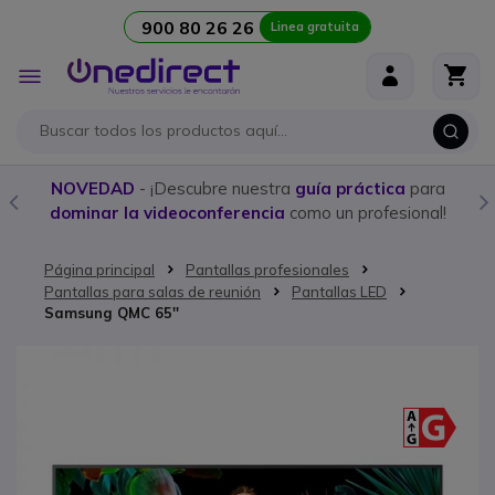
900 80 26 26
Linea gratuita
Ir al contenido
Toggle
Nav
Compra aquí los
mejores Walkies con licencia
y
programación personalizada
Página principal
Pantallas profesionales
Pantallas para salas de reunión
Pantallas LED
Samsung QMC 65''
Saltar al final de la galería de imágenes