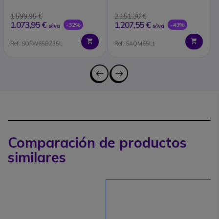
525BL1
1.599,95 €
2.151,30 €
1.073,95 €
1.207,55 €
-32%
-43%
s/Iva
s/Iva
Ref: SOFW65BZ35L
Ref: SAQM65L1
Comparación de productos
similares