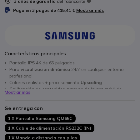
3 años de garantía
del fabricante
Paga en 3 pagos de
415,41 €
Mostrar más
Características principales
Pantalla
IPS 4K
de 65 pulgadas
Para
visualización dinámica
24/7 en cualquier entorno
profesional
Colores realistas + procesamiento
Upscaling
Calibración
de contenidos a través de la app móvil de
Mostrar más
Samsung
Diseño ultrafino:
28,5 mm de grosor
Se entrega con
Bordes uniformes: representación óptima en
modo retrato y
paisaje
1 X Pantalla Samsung QM65C
Gestión de contenidos y dispositivos a través de
Samsung
1 X Cable de alimentación RS232C (IN)
VXT CMS
Agujeros VESA centrados: instalación sólida
1 X Mando a distancia con pilas