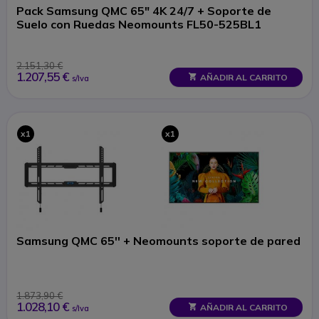
Pack Samsung QMC 65" 4K 24/7 + Soporte de
Suelo con Ruedas Neomounts FL50-525BL1
2.151,30 €
1.207,55 €
AÑADIR AL CARRITO
s/Iva
x1
x1
Samsung QMC 65'' + Neomounts soporte de pared
1.873,90 €
1.028,10 €
AÑADIR AL CARRITO
s/Iva