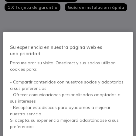
Sostenible: certificado Energy Star
1 X Tarjeta de garantía
Guía de instalación rápida
.
Su experiencia en nuestra página web es
una prioridad
Contacte a nuestros expertos -
Linea gratuita
Para mejorar su visita, Onedirect y sus socios utilizan
cookies para:
900 80 26 26
F.A.Q
Live Chat
- Compartir contenidos con nuestros socios y adaptarlos
a sus preferencias
- Ofrecer comunicaciones personalizadas adaptadas a
sus intereses
- Recopilar estadísticas para ayudarnos a mejorar
Descripción producto
nuestro servicio
Si acepta, su experiencia mejorará adaptándose a sus
Samsung QMC 65''
preferencias.