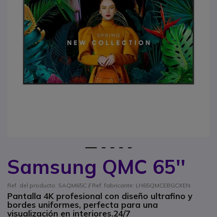
1
2
3
4
5
Samsung QMC 65''
Saltar al comienzo de la galería de imágenes
Ref. del producto: SAQM65C // Ref. fabricante: LH65QMCEBGCXEN
Pantalla 4K profesional con diseño ultrafino y
bordes uniformes, perfecta para una
visualización en interiores.24/7