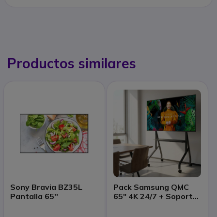
Productos similares
Sony Bravia BZ35L
Pack Samsung QMC
Pantalla 65''
65" 4K 24/7 + Soporte
de Suelo con Ruedas
Neomounts FL50-