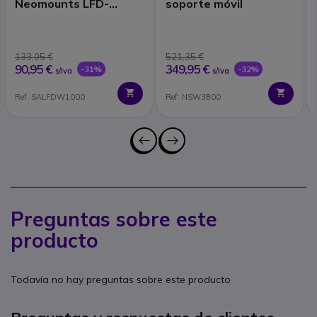
Neomounts LFD-
soporte móvil
W1000
133,05 €
521,35 €
90,95 €
349,95 €
-31%
-32%
s/Iva
s/Iva
Ref: SALFDW1000
Ref: NSW3800
Preguntas sobre este
producto
Todavía no hay preguntas sobre este producto