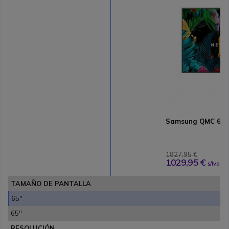
Samsung QMC 65''
1827,95 €
1029,95 €
s/Iva
TAMAÑO DE PANTALLA
65''
65''
RESOLUCIÓN