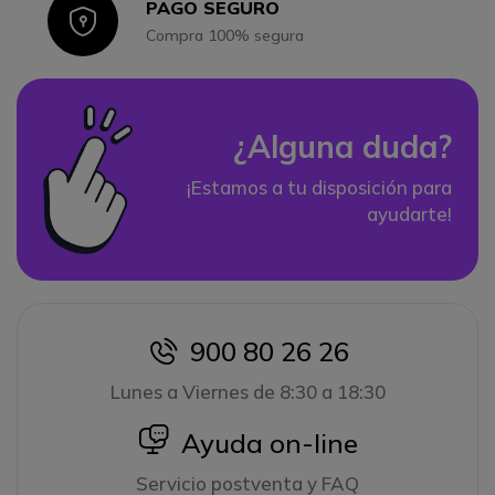
PAGO SEGURO
Icon
Compra 100% segura
¿Alguna duda?
¡Estamos a tu disposición para
ayudarte!
900 80 26 26
icon
Lunes a Viernes de 8:30 a 18:30
icon
Ayuda on-line
Servicio postventa y FAQ