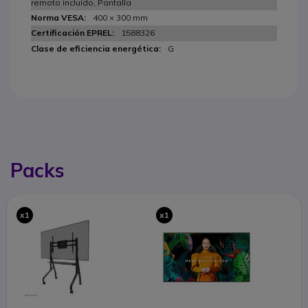
remoto incluído, Pantalla
400 × 300 mm
1588326
G
Packs
x1
x1