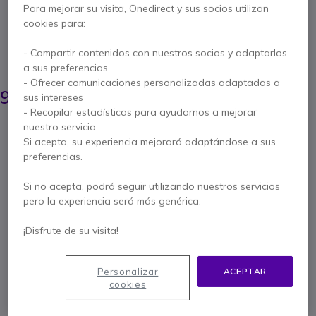
Para mejorar su visita, Onedirect y sus socios utilizan
Ref. del producto: SALFDW1000 // Ref. fabricante: LFD-W1000
cookies para:
Soporte elegante y moderno para instalar
fácilmente pantallas en la pared
- Compartir contenidos con nuestros socios y adaptarlos
AHORRA 42,00 €
a sus preferencias
- Ofrecer comunicaciones personalizadas adaptadas a
133,05 €
90,95 €
sus intereses
s/Iva
-
110,05 €
Iva incl.
- Recopilar estadísticas para ayudarnos a mejorar
Cantidad
nuestro servicio
AÑADIR AL CARRITO
Si acepta, su experiencia mejorará adaptándose a sus
preferencias.
PRESUPUESTO EN 4 H
Si no acepta, podrá seguir utilizando nuestros servicios
pero la experiencia será más genérica.
No está disponible
62 productos en stock plataforma
¡Disfrute de su visita!
Entrega:
5-7 días
Personalizar
ACEPTAR
5 años de garantía
del fabricante
cookies
Paga en 3 pagos de
36,68 €
Mostrar más