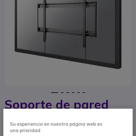
1
2
3
4
5
6
Soporte de pared
Saltar al comienzo de la galería de imágenes
Neomounts LFD-
Su experiencia en nuestra página web es
W1000
una prioridad