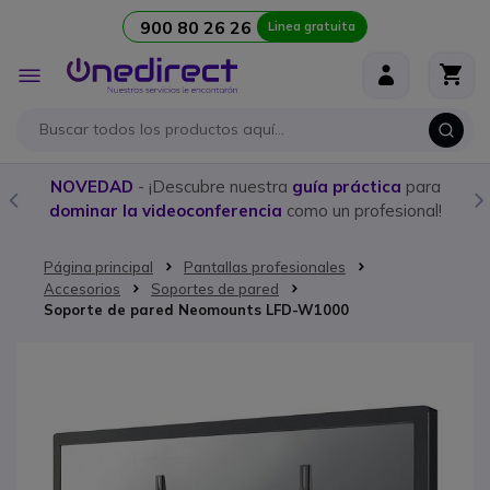
900 80 26 26
Linea gratuita
Ir al contenido
Toggle
Nav
NOVEDAD
- ¡Descubre nuestra
guía práctica
para
dominar la videoconferencia
como un profesional!
Página principal
Pantallas profesionales
Accesorios
Soportes de pared
Soporte de pared Neomounts LFD-W1000
Saltar al final de la galería de imágenes