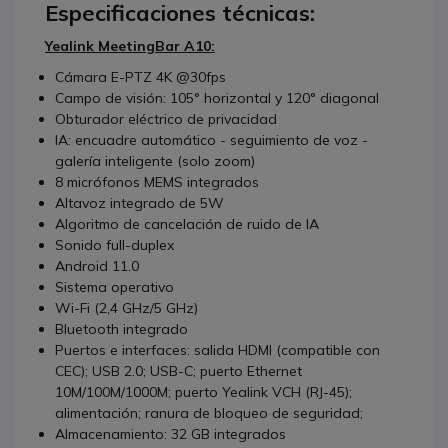
Especificaciones técnicas:
Yealink MeetingBar A10:
Cámara E-PTZ 4K @30fps
Campo de visión: 105° horizontal y 120° diagonal
Obturador eléctrico de privacidad
IA: encuadre automático - seguimiento de voz -
galería inteligente (solo zoom)
8 micrófonos MEMS integrados
Altavoz integrado de 5W
Algoritmo de cancelación de ruido de IA
Sonido full-duplex
Android 11.0
Sistema operativo
Wi-Fi (2,4 GHz/5 GHz)
Bluetooth integrado
Puertos e interfaces: salida HDMI (compatible con
CEC); USB 2.0; USB-C; puerto Ethernet
10M/100M/1000M; puerto Yealink VCH (RJ-45);
alimentación; ranura de bloqueo de seguridad;
Almacenamiento: 32 GB integrados