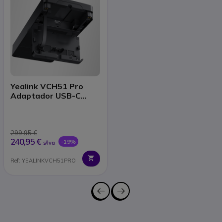
Yealink VCH51 Pro
Adaptador USB-C
BYOD 4K
299,95 €
240,95 €
-19%
s/Iva
Ref: YEALINKVCH51PRO