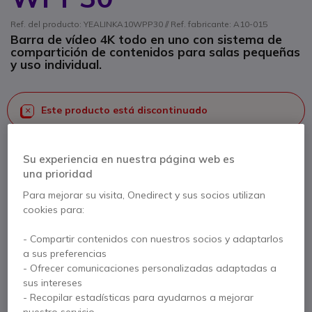
Ref. del producto: YEALINKA10WPP30 // Ref. fabricante: A10-015
Barra de vídeo 4K todo en uno con sistema de
compartición de contenidos para salas pequeñas
y uso individual.
Este producto está discontinuado
Para satisfacer mejor sus necesidades, le ofrecemos una lista
Su experiencia en nuestra página web es
de productos similares
una prioridad
Ver productos similares
Para mejorar su visita, Onedirect y sus socios utilizan
cookies para:
- Compartir contenidos con nuestros socios y adaptarlos
Contacte a nuestros expertos -
Linea gratuita
a sus preferencias
900 80 26 26
F.A.Q
Live Chat
- Ofrecer comunicaciones personalizadas adaptadas a
sus intereses
- Recopilar estadísticas para ayudarnos a mejorar
nuestro servicio