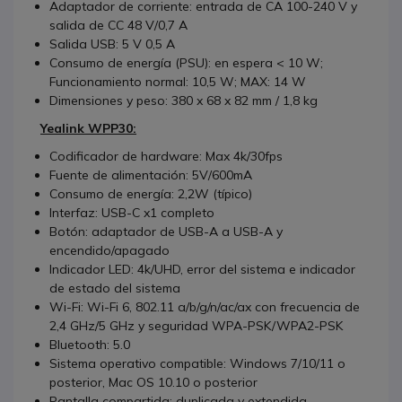
Adaptador de corriente: entrada de CA 100-240 V y
salida de CC 48 V/0,7 A
Salida USB: 5 V 0,5 A
Consumo de energía (PSU): en espera < 10 W;
Funcionamiento normal: 10,5 W; MAX: 14 W
Dimensiones y peso: 380 x 68 x 82 mm / 1,8 kg
Yealink WPP30:
Codificador de hardware: Max 4k/30fps
Fuente de alimentación: 5V/600mA
Consumo de energía: 2,2W (típico)
Interfaz: USB-C x1 completo
Botón: adaptador de USB-A a USB-A y
encendido/apagado
Indicador LED: 4k/UHD, error del sistema e indicador
de estado del sistema
Wi-Fi: Wi-Fi 6, 802.11 a/b/g/n/ac/ax con frecuencia de
2,4 GHz/5 GHz y seguridad WPA-PSK/WPA2-PSK
Bluetooth: 5.0
Sistema operativo compatible: Windows 7/10/11 o
posterior, Mac OS 10.10 o posterior
Pantalla compartida: duplicada y extendida