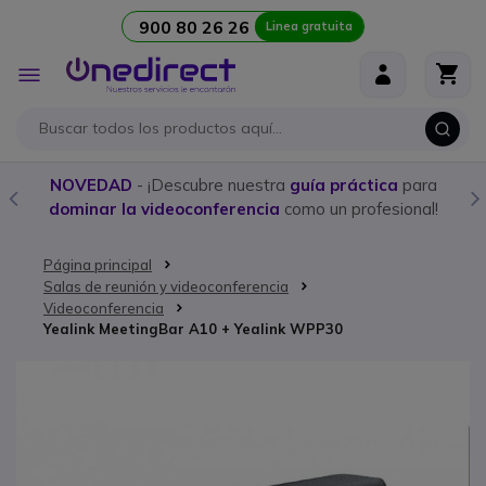
900 80 26 26
Linea gratuita
Ir al contenido
Toggle
Nav
NOVEDAD
- ¡Descubre nuestra
guía práctica
para
dominar la videoconferencia
como un profesional!
Página principal
Salas de reunión y videoconferencia
Videoconferencia
Yealink MeetingBar A10 + Yealink WPP30
Saltar al final de la galería de imágenes