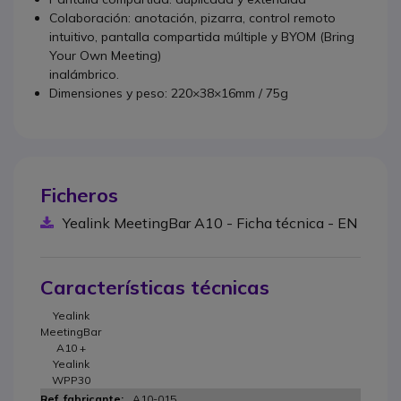
Colaboración: anotación, pizarra, control remoto
intuitivo, pantalla compartida múltiple y BYOM (Bring
Your Own Meeting)
inalámbrico.
Dimensiones y peso: 220×38×16mm / 75g
Ficheros
Yealink MeetingBar A10 - Ficha técnica - EN
Características técnicas
Yealink
MeetingBar
A10 +
Yealink
WPP30
A10-015