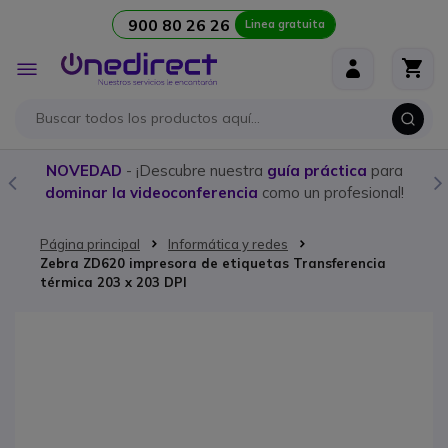
900 80 26 26
Linea gratuita
Ir al contenido
Toggle
Nav
NOVEDAD
- ¡Descubre nuestra
guía práctica
para
dominar la videoconferencia
como un profesional!
Página principal
Informática y redes
Zebra ZD620 impresora de etiquetas Transferencia
térmica 203 x 203 DPI
Saltar al final de la galería de imágenes