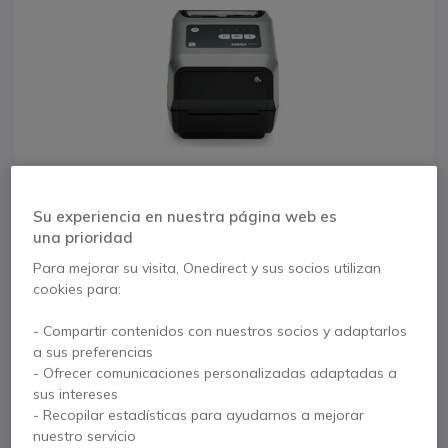
Su experiencia en nuestra página web es
una prioridad
Para mejorar su visita, Onedirect y sus socios utilizan
cookies para:
1
Zebra ZD620
- Compartir contenidos con nuestros socios y adaptarlos
Saltar al comienzo de la galería de imágenes
a sus preferencias
impresora de
- Ofrecer comunicaciones personalizadas adaptadas a
sus intereses
etiquetas
- Recopilar estadísticas para ayudarnos a mejorar
nuestro servicio