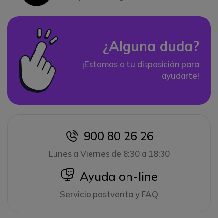
¿Alguna duda?
¡Estamos a tu disposición para
ayudarte!
900 80 26 26
icon
Lunes a Viernes de 8:30 a 18:30
icon
Ayuda on-line
Servicio postventa y FAQ