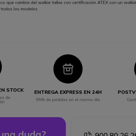
nico que cambia del walkie talkie con certificación ATEX con un walki
 todos los modelos.
con
Icon
EN STOCK
ENTREGA EXPRESS EN 24H
POSTV
os de
95% de pedidos en el mismo día
Gest
ión
una duda?
900 80 26 2
icon