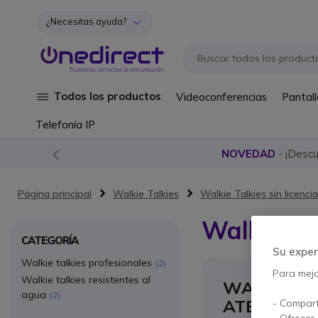
¿Necesitas ayuda?
Ir al contenido
Todos los productos
Videoconferencias
Pantall
Telefonía IP
NOVEDAD
- ¡Desc
Página principal
Walkie Talkies
Walkie Talkies sin licencia
Walkie Ta
CATEGORÍA
Su exper
Walkie talkies profesionales
2
Para mejor
Walkie talkies resistentes al
WALKIES T
agua
2
ATEX
- Compart
- Ofrecer