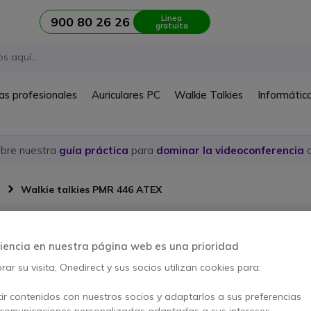
Linea
900 80 26 26
gratuita
as profesionales
Auriculares PC
Walkie Talkies
Informátic
ubre nuestra
guía práctica
para
dominar la videoconferencia
c
Walkie talkies PMR 446 ATEX
lkies ATEX - PMR446 sin lice
iencia en nuestra página web es una prioridad
ar su visita, Onedirect y sus socios utilizan cookies para:
ALKIES SIN LICENCIA: ZONAS
ir contenidos con nuestros socios y adaptarlos a sus preferencias
 comunicaciones personalizadas adaptadas a sus intereses