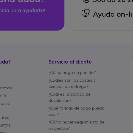
ción para ayudarte!
icon
Ayuda on-li
uda?
Servicio al cliente
¿Cómo hago un pedido?
¿Cuáles son los costes y
tiempos de entrega?
sotros
¿Cuál es la política de
ntía
devolución?
nales
¿Qué formas de pago puedo
usar?
entes
¿Cómo hacer seguimiento de
uctos
un pedido?
ect