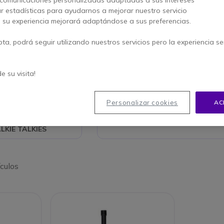
ar estadísticas para ayudarnos a mejorar nuestro servicio
s ATEX
sin licencia están diseñados para entornos de riesgo
, su experiencia mejorará adaptándose a sus preferencias.
osivos, las radios ATEX son actualmente las más
ercado.
pta, podrá seguir utilizando nuestros servicios pero la experiencia s
 garantizado, sometidos a pruebas y ensayos pesados y
 intensivo, son perfectos para operar en las situaciones
de su visita!
Personalizar cookies
AC
AR GUÍA DE
Guide
GUÍA DE COMPRA DE 
TALKIE RESISTENTE
KIE TALKIES
ículos