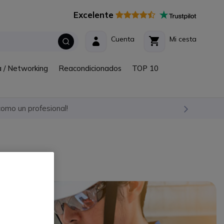
Excelente
Cuenta
Mi cesta
a / Networking
Reacondicionados
TOP 10
omo un profesional!
ncia