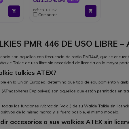
s/Iva
4 canales
de
Ref: ENTDT952
Comparar
LKIES PMR 446 DE USO LIBRE –
licencia son aquellos con frecuencia de radio PMR446, que se encuent
 Walkie Talkie de uso libre sin necesidad de licencia en la mayor par
alkie talkies ATEX?
cable en la Unión Europea, determina qué tipo de equipamiento y ambi
 (ATmosphères EXplosives) son aquellos que están permitidos en tr
odas las funciones (vibración, Vox...) de su Walkie Talkie sin licen
positivos de la misma marca y, si fuera posible, el mismo modelo.
dir accesorios a sus walkies ATEX sin licen