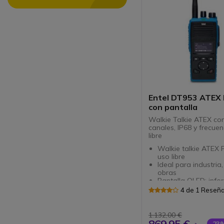
Entel DT953 ATEX
con pantalla
Walkie Talkie ATEX co
canales, IP68 y frecue
libre
Walkie talkie ATEX
uso libre
Ideal para industria,
obras
Pantalla OLED: info
personalizable
4 de 1 Reseñ
Certificación IP68 s
ATEX IIC
Con 5 botones de
1.132,00 €
funcionalidad
-23