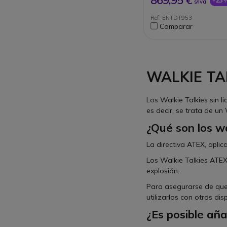
869,95 €
s/Iva
Dispone de hasta 6
Compatible con BA 
Ref: ENTDT953
terceros
Comparar
WALKIE TA
Los Walkie Talkies sin 
es decir, se trata de un
¿Qué son los w
La directiva ATEX, apli
Los Walkie Talkies ATEX
explosión.
Para asegurarse de que t
utilizarlos con otros dis
¿Es posible aña