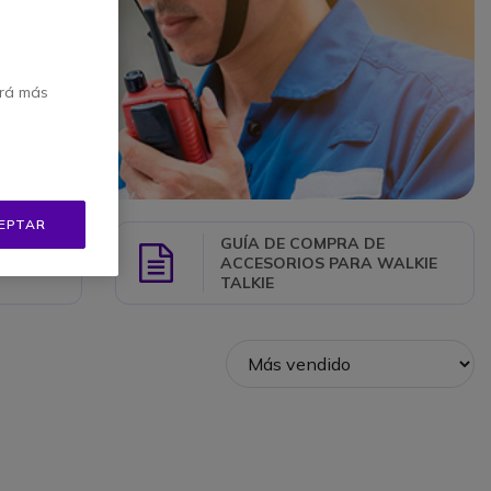
erá más
EPTAR
GUÍA DE COMPRA DE
WALKIE
Guide
ACCESORIOS PARA WALKIE
TALKIE