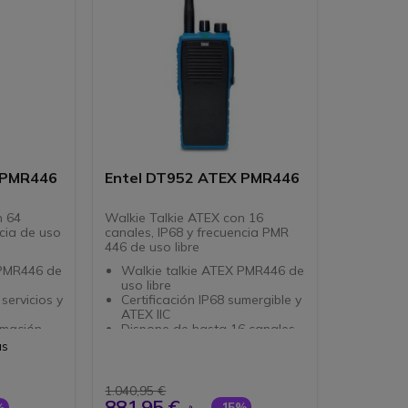
 PMR446
Entel DT952 ATEX PMR446
n 64
Walkie Talkie ATEX con 16
ncia de uso
canales, IP68 y frecuencia PMR
446 de uso libre
 PMR446 de
Walkie talkie ATEX PMR446 de
uso libre
 servicios y
Certificación IP68 sumergible y
ATEX IIC
rmación
Dispone de hasta 16 canales
Con 3 botones de
as
umergible y
funcionalidad
Compatible con BA de
terceros
1.040,95 €
881,95 €
-15%
%