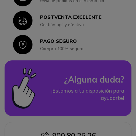
95% de pedidos en el mismo día
POSTVENTA EXCELENTE
Icon
Gestión ágil y efectiva
PAGO SEGURO
Icon
Compra 100% segura
¿Alguna duda?
¡Estamos a tu disposición para
ayudarte!
900 80 26 26
icon