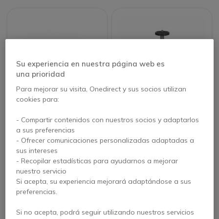
Su experiencia en nuestra página web es
una prioridad
Para mejorar su visita, Onedirect y sus socios utilizan
cookies para:
Cleyver Micrófono de
Trípode de mesa
- Compartir contenidos con nuestros socios y adaptarlos
Extensión con Cable
multifuncional
a sus preferencias
para Room Bar
- Ofrecer comunicaciones personalizadas adaptadas a
sus intereses
99,95 €
9,95 €
- Recopilar estadísticas para ayudarnos a mejorar
s/Iva
6,95 €
s/Iva
nuestro servicio
Si acepta, su experiencia mejorará adaptándose a sus
preferencias.
Si no acepta, podrá seguir utilizando nuestros servicios