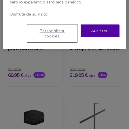
pero la experiencia será más genérica.
¡Disfrute de su visita!
Personalizar
ACEPTAR
cookies
Cleyver Soporte TV
Cleyver Wired Ext
para Barra de
Microphone Micrófono
videoconferencia
USB PoE
Cleyver DualBar PTZ
79,95 €
239,95 €
69,95 €
219,95 €
-13%
-8%
s/Iva
s/Iva