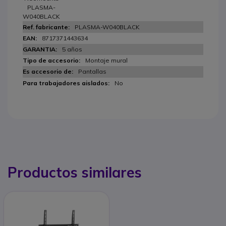
PLASMA-
W040BLACK
PLASMA-W040BLACK
8717371443634
5 años
Montaje mural
Pantallas
No
Productos similares