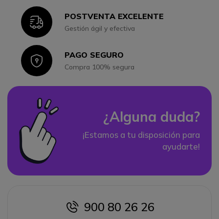
POSTVENTA EXCELENTE
Icon
Gestión ágil y efectiva
PAGO SEGURO
Icon
Compra 100% segura
¿Alguna duda?
¡Estamos a tu disposición para
ayudarte!
900 80 26 26
icon