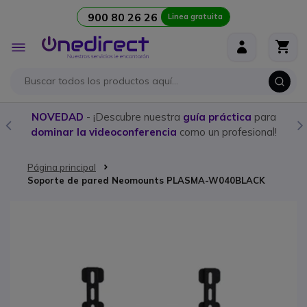
900 80 26 26
Linea gratuita
Ir al contenido
Toggle
Nav
NOVEDAD
- ¡Descubre nuestra
guía práctica
para
dominar la videoconferencia
como un profesional!
Página principal
Soporte de pared Neomounts PLASMA-W040BLACK
Saltar al final de la galería de imágenes