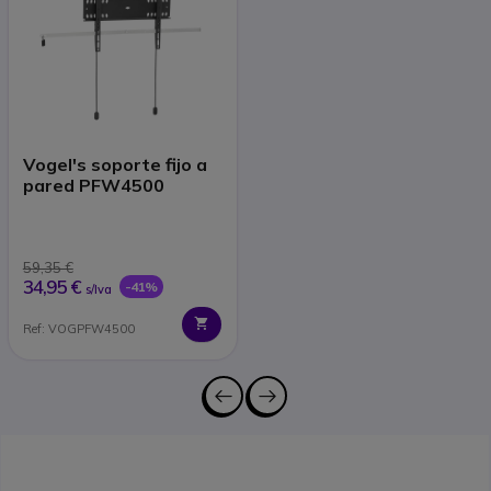
Vogel's soporte fijo a
pared PFW4500
59,35 €
34,95 €
-41%
s/Iva
Ref: VOGPFW4500