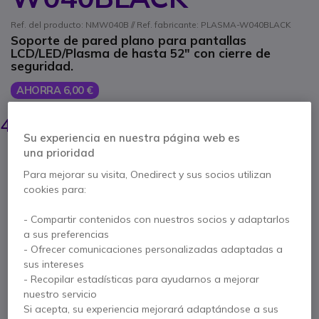
Ref. del producto: NMW040B // Ref. fabricante: PLASMA-W040BLACK
Soporte de pared plano para pantallas
LCD/LED/Plasma de hasta 52" con cierre de
seguridad.
AHORRA 6,00 €
49,95 €
43,95 €
s/Iva
-
53,18 €
Iva incl.
Su experiencia en nuestra página web es
una prioridad
Cantidad
AÑADIR AL CARRITO
Para mejorar su visita, Onedirect y sus socios utilizan
cookies para:
PRESUPUESTO EN 4 H
- Compartir contenidos con nuestros socios y adaptarlos
a sus preferencias
No está disponible
- Ofrecer comunicaciones personalizadas adaptadas a
sus intereses
5 años de garantía
del fabricante
- Recopilar estadísticas para ayudarnos a mejorar
nuestro servicio
Paga en 3 pagos de
17,73 €
Mostrar más
Si acepta, su experiencia mejorará adaptándose a sus