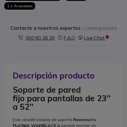
2 x Arandela
Contacte a nuestros expertos -
Linea gratuita
900 80 26 26
F.A.Q
Live Chat
Descripción producto
Soporte de pared
fijo para pantallas de 23''
a 52''
Este versátil sistema de soporte
Neomounts
PLASMA-W040BLACK
le permite montar sin