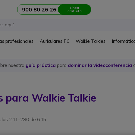
Linea
900 80 26 26
gratuita
as profesionales
Auriculares PC
Walkie Talkies
Informátic
ubre nuestra
guía práctica
para
dominar la videoconferencia
c
s para Walkie Talkie
culos 241-280 de 645