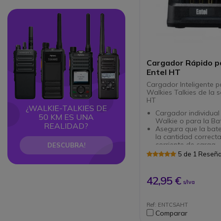
Circle
Circle
Cargador Rápido p
Entel HT
Cargador Inteligente p
Walkies Talkies de la s
HT
¿WALKIE-TALKIES DE
Cargador individual 
50 KM ES UNA
Walkie o para la Ba
REALIDAD?
Asegura que la bate
la cantidad correct
corriente de carga
DESCUBRA!
Incluye LED indicado
5 de 1 Reseñ
estado de carga
Montaje mural posib
Tiempo de carga: 2
42,95 €
s/Iva
110-230V
Incluye fuente de al
Ref: ENTCSAHT
Comparar