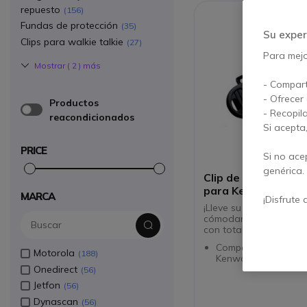
repuesto
156
Fundas de protección
35
Su exper
Clips para walkie talkie
27
Para mejor
Mostrar (
2
) más
- Compart
- Ofrecer
Productos
- Recopil
reacondicionados
Si acepta
PRICE
Si no ace
genérica.
Clip de cinturón K
para Kenwood
MARCA
¡Disfrute 
¡Lleve su transceptor
cómodamente en su cin
con total seguridad!
Compatible con tran
Motorola
188
Kenwood
Onedirect
56
Jetfon
56
Dynascan
56