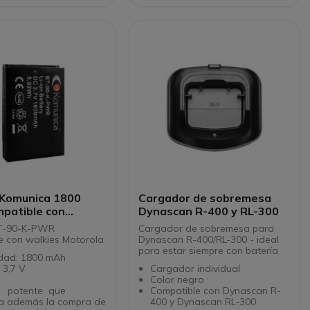
 Komunica 1800
Cargador de sobremesa
patible con
Dynascan R-400 y RL-300
a
Cargador de sobremesa para
CLPe/sl4000-etc
e con walkies Motorola
Dynascan R-400/RL-300 - ideal
para estar siempre con batería
dad: 1800 mAh
: 3,7 V
Cargador individual
Color negro
a potente que
Compatible con Dynascan R-
ta además la compra de
400 y Dynascan RL-300