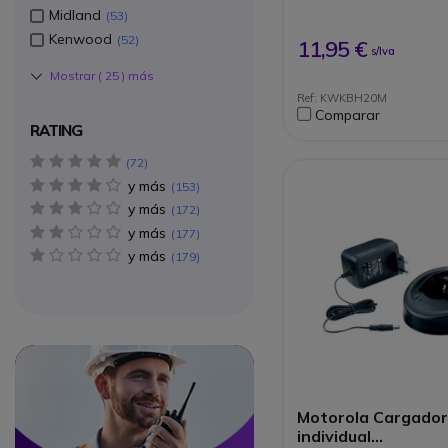
Midland
53
Kenwood
52
11,95 €
s/Iva
Mostrar (
25
) más
Ref: KWKBH20M
Comparar
RATING
5 star(s)
72
y más
4 star(s)
153
y más
3 star(s)
172
y más
2 star(s)
177
y más
1 star(s)
179
Circle
Circle
Motorola Cargado
individual