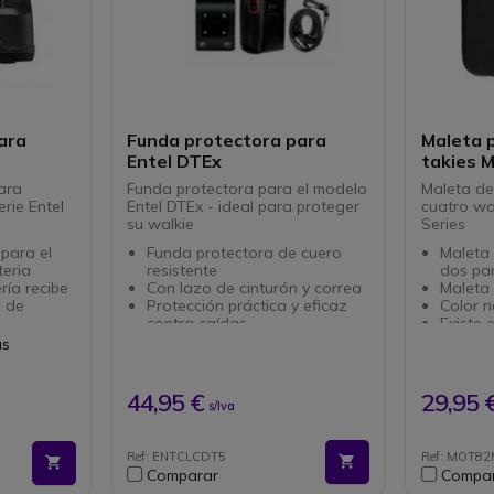
ara
Funda protectora para
Maleta 
Entel DTEx
takies 
ara
Funda protectora para el modelo
Maleta de
erie Entel
Entel DTEx - ideal para proteger
cuatro wa
su walkie
Series
para el
Funda protectora de cuero
Maleta 
teria
resistente
dos par
ría recibe
Con lazo de cinturón y correa
Maleta 
a de
Protección práctica y eficaz
Color 
contra caídas
Existe
r de
Sujeción óptima
4 walki
as
Compatible con Walkie Talkie
Compat
le
Entel DTEx
talkies
hs
T82/
44,95 €
29,95 
s/Iva
T80,
imentación
T81
T60,
Ref: ENTCLCDT5
Ref: MOT8
T40,
Comparar
Compa
T50