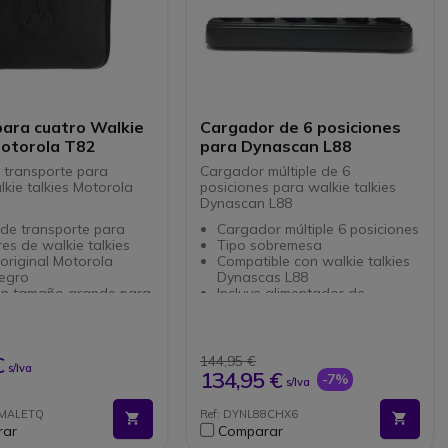
para cuatro Walkie
Cargador de 6 posiciones
Motorola T82
para Dynascan L88
 transporte para
Cargador múltiple de 6
lkie talkies Motorola
posiciones para walkie talkies
Dynascan L88
de transporte para
Cargador múltiple 6 posiciones
es de walkie talkies
Tipo sobremesa
original Motorola
Compatible con walkie talkies
negro
Dynascas L88
 en tamaño grande para
Incluye alimentador de
e talkies
corriente
ible con walkie
No incluye los walkie talkies
 Motorola series:
T82 Extreme
€
144,95 €
s/Iva
 T80 Extreme
134,95 €
-7%
s/Iva
 T61 y T62 series
2MALETQ
Ref: DYNL88CHX6
 T41 y T42 series
rar
Comparar