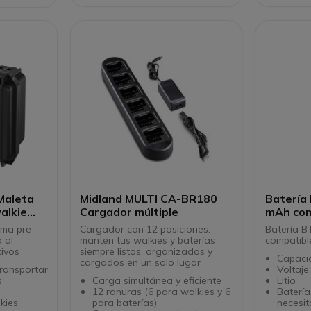
T92
Maleta
Midland MULTI CA-BR180
Batería
alkie
Cargador múltiple
mAh com
Motorol
uma pre-
Cargador con 12 posiciones:
Batería BT-90-K-PWR
CLP446/
 al
mantén tus walkies y baterías
compatibl
tivos
siempre listos, organizados y
Capaci
cargados en un solo lugar
ransportar
Voltaje
s
Carga simultánea y eficiente
Litio
12 ranuras (6 para walkies y 6
Baterí
lkies
para baterías)
necesi