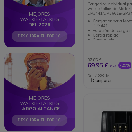
DP3441/DP3661E/
Cargador individual pa
walkie talkie de Motor
DP3441/DP3661E/GP3
MEJORES
WALKIE-TALKIES
Cargador para Moto
DEL 2026
DP3441
Estación de carga 
Carga rápida
DESCUBRA EL TOP 10!
Compatible
con DP3441/DP366
Circle
Circle
97,85 €
69,95 €
-29%
s/Iva
Ref: MO3CHA
Comparar
MEJORES
WALKIE-TALKIES
LARGO ALCANCE
DESCUBRA EL TOP 10!