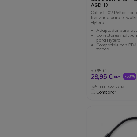
ASDH3
Cable FLX2 Peltor con 
trenzado para el walki
Hytera
Adaptador para acc
Conectores multipun
para Hytera
Compatible con PD4
TC600
Cable trenzado
Compatible con todo
equipos 3M Peltor F
59,95 €
29,95 €
-50%
s/Iva
Ref: PELFLX2ASDH3
Comparar