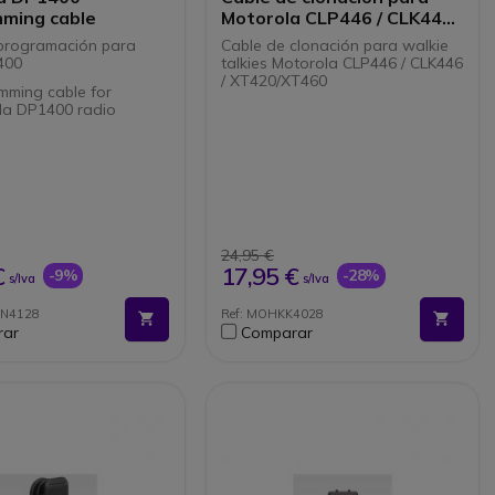
ming cable
Motorola CLP446 / CLK446 /
XT420/ XT460
programación para
Cable de clonación para walkie
400
talkies Motorola CLP446 / CLK446
/ XT420/XT460
mming cable for
la DP1400 radio
24,95 €
€
17,95 €
-9%
-28%
s/Iva
s/Iva
KN4128
Ref: MOHKK4028
rar
Comparar