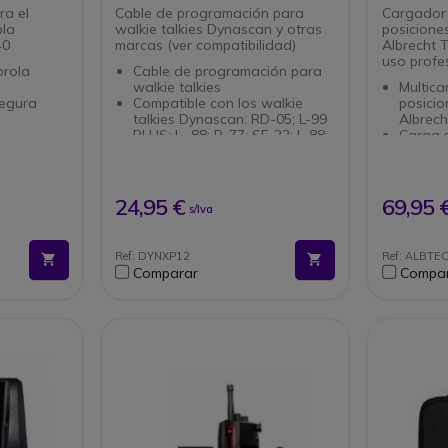
GP340
RL300 /L99 y KG968
posicion
ra el
Cable de programación para
Cargador 
ola
walkie talkies Dynascan y otras
posiciones
40
marcas (ver compatibilidad)
Albrecht T
uso profes
rola
Cable de programación para
walkie talkies
Multic
segura
Compatible con los walkie
posicio
talkies Dynascan: RD-05; L-99
Albrech
PLUS; L- 88; R-77; SF-22; L-88;
Carga 
1E/GP340
V-500; V-440; DB-65; DB-
walkie-
48NEW
Ideal p
Compatible con el walkie
comerc
Wouxun KG-968
operat
24,95 €
69,95 
s/Iva
Diseño
y resis
Incluye
Ref: DYNXP12
Ref: ALBTE
Comparar
Compa