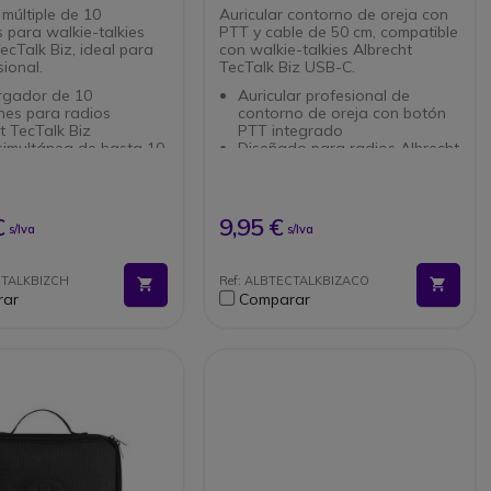
es)
con PTT (cable 50 cm, USB-
múltiple de 10
Auricular contorno de oreja con
C)
 para walkie-talkies
PTT y cable de 50 cm, compatible
ecTalk Biz, ideal para
con walkie-talkies Albrecht
ional.
TecTalk Biz USB-C.
argador de 10
Auricular profesional de
nes para radios
contorno de oreja con botón
t TecTalk Biz
PTT integrado
simultánea de hasta 10
Diseñado para radios Albrecht
talkies
TecTalk Biz con conexión
ara empresas, hoteles,
USB-C
ios y equipos
Cable corto de 50 cm para
ivos
evitar enredos y facilitar la
€
9,95 €
s/Iva
s/Iva
 de sobremesa estable
movilidad
tente
Micrófono con PTT en línea
 fuente de alimentación
para comunicación inmediata
CTALKBIZCH
Ref: ALBTECTALKBIZACO
Ideal para seguridad, retail,
rar
Comparar
hostelería y eventos