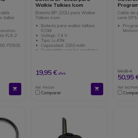
Walkie Talkies Icom
Program
cable
Batería BP-232LI para Walkie
Cable de 
e-talkie
Talkies Icom
serie DP1
Batería para walkie talkies
Progra
esorios
ICOM
Motoro
to FLX-2
Voltaje: 7,4 V
Tipo: Li-ION
00, PD500,
Capacidad: 2250 mAh
Compatible con los modelos
Icom: IC-F25 / F33 / F43 / F16
s los
LX-2
19,95 €
56,05 €
s/Iva
50,95 
Ref: PI4304
Ref: MOPM
Comparar
Compa