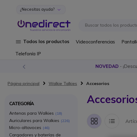
¿Necesitas ayuda?
Ir al contenido
Todos los productos
Videoconferencias
Pantall
Telefonía IP
NOVEDAD
- ¡Desc
Página principal
Walkie Talkies
Accesorios
Accesorio
CATEGORÍA
Antenas para Walkies
18
Auriculares para Walkies
Artí
226
Parrilla
Lista
Micro-altavoces
46
Cargadores y baterías de