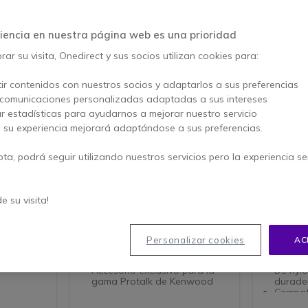
iencia en nuestra página web es una prioridad
ar su visita, Onedirect y sus socios utilizan cookies para:
ir contenidos con nuestros socios y adaptarlos a sus preferencias
 comunicaciones personalizadas adaptadas a sus intereses
ar estadísticas para ayudarnos a mejorar nuestro servicio
, su experiencia mejorará adaptándose a sus preferencias.
pta, podrá seguir utilizando nuestros servicios pero la experiencia s
BH-12
Cargador rápido batería
Jetfon 
Litio del Protalk
de su visita!
Cargador 1 posición
Funda de 
turón y
cómoda pa
Cargador 1 posición
pequeños,
Cargador exclusivo para
Personalizar cookies
AC
arnés de 
sceptores
batería Litio Protalk
3201/3301/3401/3501
Funda 
Accesorio exclusivo para la
De nylo
gama Protalk de Kenwood
durade
Compati
Dynasc