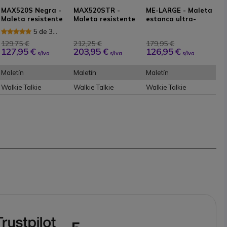
MAX520S Negra -
MAX520STR -
ME-LARGE - Maleta
Maleta resistente
Maleta resistente
estanca ultra-
con espuma
con ruedas
resistente
5 de 3
Reseñas
129,75 €
212,25 €
179,95 €
127,95 €
203,95 €
126,95 €
s/Iva
s/Iva
s/Iva
Maletín
Maletín
Maletín
Walkie Talkie
Walkie Talkie
Walkie Talkie