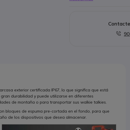
Dimensiones interiores (útiles)
mm
Dimensiones exteriores: 555 
Funciona en temperaturas: -30
Contacte
100% reciclable
También disponible en color 
90
sa exterior certificada IP67, lo que significa que está
gran durabilidad y puede utilizarse en diferentes
idades de montaña o para transportar sus walkie talkies.
y con bloques de espuma pre-cortada en el fondo, para que
año de los dispositivos que desea almacenar.