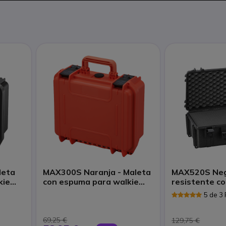
leta
MAX300S Naranja - Maleta
MAX520S Neg
kie
con espuma para walkie
resistente c
talkies
s
5 de 3
69,25 €
129,75 €