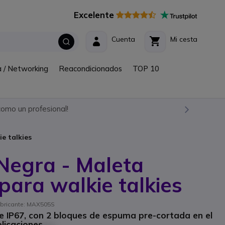
Excelente
Cuenta
Mi cesta
a / Networking
Reacondicionados
TOP 10
omo un profesional!
e talkies
egra - Maleta
 para walkie talkies
fabricante: MAX505S
e IP67, con 2 bloques de espuma pre-cortada en el
licaciones