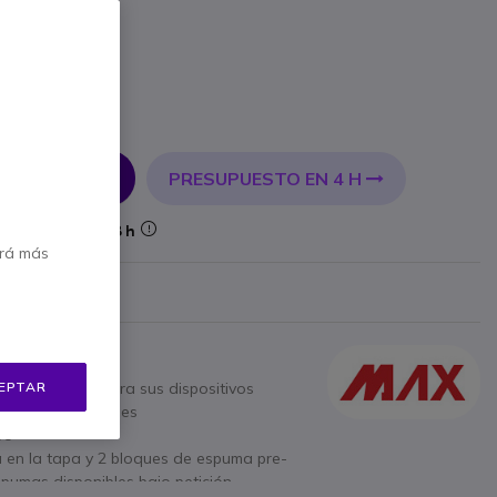
incl.
PRESUPUESTO EN 4 H
 AL CARRITO
Entrega:
24/48 h
erá más
 €
Mostrar más
EPTAR
r de forma segura sus dispositivos
 para walkie talkies
vo
 en la tapa y 2 bloques de espuma pre-
pumas disponibles bajo petición.