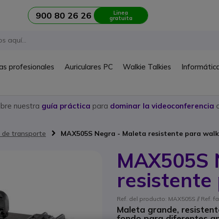
Linea
900 80 26 26
gratuita
as profesionales
Auriculares PC
Walkie Talkies
Informátic
ubre nuestra
guía práctica
para
dominar la videoconferencia
c
 de transporte
MAX505S Negra - Maleta resistente para walki
MAX505S N
resistente
Ref. del producto: MAX505S // Ref. 
Maleta grande, resistent
fondo para diferentes ap