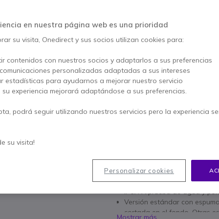
5 de 1 Reseñas
iencia en nuestra página web es una prioridad
AHORRA 8,00 €
ar su visita, Onedirect y sus socios utilizan cookies para:
139,65 €
131,95 €
s/Iva
-
159,66 €
Iva 
ir contenidos con nuestros socios y adaptarlos a sus preferencias
 comunicaciones personalizadas adaptadas a sus intereses
Cantidad
AÑADIR
ar estadísticas para ayudarnos a mejorar nuestro servicio
, su experiencia mejorará adaptándose a sus preferencias.
3 productos
en stock
pta, podrá seguir utilizando nuestros servicios pero la experiencia s
Paga en 3 pagos de
53,22
de su visita!
Características principales
Personalizar cookies
AC
Maleta negra para transporta
Diferentes aplicaciones, ideal
IP67: A prueba de agua y pol
Versión estándar con espuma
cortada en el fondo. Otras es
Mostrar más