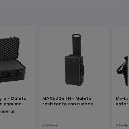
ra - Maleta
MAX520STR - Maleta
ME-LA
on espuma
resistente con ruedas
estan
 Reseñas
212,25 €
179,95