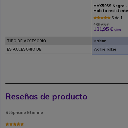
MAX505S Negra -
Maleta resistent
para walkie talki
5 de 1
Reseñas
139,65 €
131,95 €
s/Iva
TIPO DE ACCESORIO
Maletín
ES ACCESORIO DE
Walkie Talkie
Reseñas de producto
Stéphane Etienne