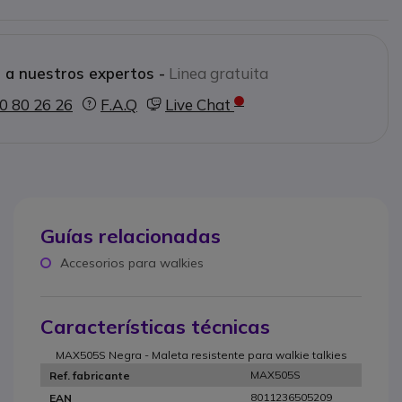
: 500 (largo) x 350 (alto) x 194 (ancho)
x 428 x 211 mm
 / 90 º C
 a nuestros expertos -
Linea gratuita
naranja
0 80 26 26
F.A.Q
Live Chat
Guías relacionadas
Accesorios para walkies
Características técnicas
MAX505S Negra - Maleta resistente para walkie talkies
MAX505S
Ref. fabricante
8011236505209
EAN