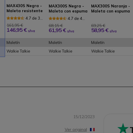
MAX430S Negra -
MAX300S Negra -
MAX300S Naranja -
Maleta resistente
e
Maleta con espuma
Maleta con espuma
con espuma
es
para walkie talkies
para walkie talkies
4.7 de 3
4.7 de 4
Reseñas
Reseñas
161,95 €
68,15 €
69,25 €
146,95 €
61,95 €
58,95 €
s/Iva
s/Iva
s/Iva
Maletín
Maletín
Maletín
Walkie Talkie
Walkie Talkie
Walkie Talkie
15/12/2023
Ver original