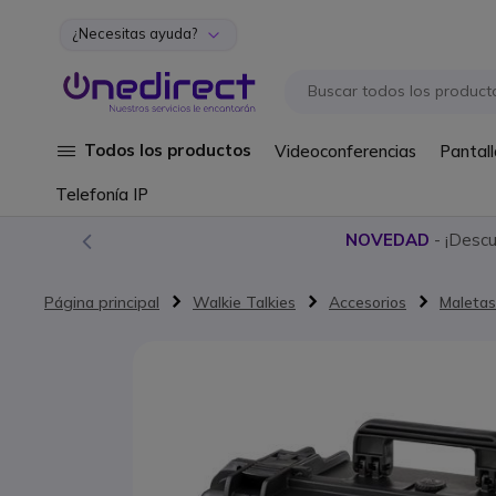
¿Necesitas ayuda?
Ir al contenido
Todos los productos
Videoconferencias
Pantall
Telefonía IP
NOVEDAD
- ¡Desc
Página principal
Walkie Talkies
Accesorios
Maletas
Saltar al final de la galería de imágenes