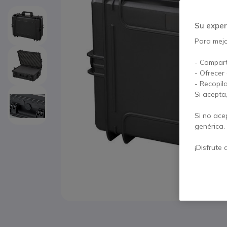
Su exper
Para mejor
- Compart
- Ofrecer
- Recopil
Si acepta
Si no ace
genérica.
¡Disfrute 
Saltar al comienzo de la galería de imágenes