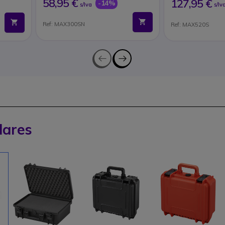
58,95 €
127,95 €
-14%
s/Iva
s/Iv
Ref: MAX300SN
Ref: MAX520S
lares