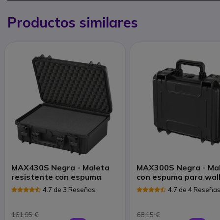
Productos similares
MAX430S Negra - Maleta
MAX300S Negra - Ma
resistente con espuma
con espuma para wal
talkies
4.7 de 3 Reseñas
4.7 de 4 Reseña
161,95 €
68,15 €