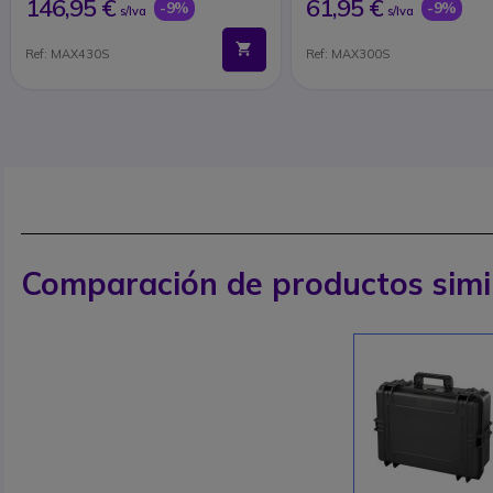
146,95 €
61,95 €
-9%
-9%
s/Iva
s/Iva
Ref: MAX430S
Ref: MAX300S
Comparación de productos simi