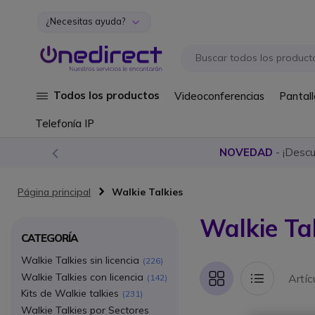
¿Necesitas ayuda?
Ir al contenido
Todos los productos
Videoconferencias
Pantall
Telefonía IP
NOVEDAD
- ¡Desc
Página principal
Walkie Talkies
Walkie Ta
CATEGORÍA
Walkie Talkies sin licencia
226
Walkie Talkies con licencia
Artí
142
Parrilla
Lista
Kits de Walkie talkies
231
Walkie Talkies por Sectores