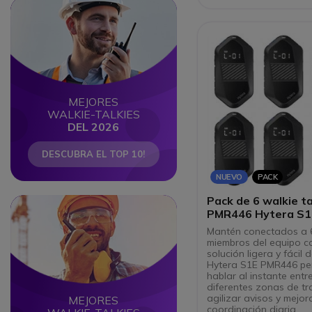
Circle
Circle
MEJORES
WALKIE-TALKIES
DEL 2026
DESCUBRA EL TOP 10!
NUEVO
PACK
Pack de 6 walkie ta
Circle
Circle
PMR446 Hytera S1
Mantén conectados a 
miembros del equipo c
solución ligera y fácil d
Hytera S1E PMR446 pe
hablar al instante entr
diferentes zonas de tr
agilizar avisos y mejora
MEJORES
coordinación diaria.