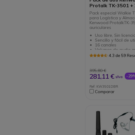
Protalk TK-3501 + 
Auriculares ganch
Pack especial Walkie T
para Logística y Almac
Kenwood ProtalkTK-3
auriculares
Uso libre, Sin licenc
Sencillo y fácil de ut
16 canales
Volumen de audio 
con el amplificador
4.3 de 59 Re
Robusto: Cumple con
normativa IP54
Cumple con la norma
395,80 €
estándar medioambi
281,11 €
-29
s/Iva
STD 810 C, D, E, F &
Con VOX incorpora
Ref: KW3501DBR
Pack de Walkie Talk
Comparar
resistentes con auri
ideal para logística,
almacenes...