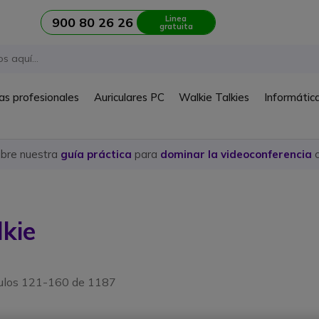
Linea
900 80 26 26
gratuita
as profesionales
Auriculares PC
Walkie Talkies
Informátic
ubre nuestra
guía práctica
para
dominar la videoconferencia
c
lkie
culos 121-160 de 1187