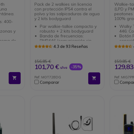
oth
Pack de 2 walkies sin licencia
Walkie-ta
 una
con protección IP54 contra el
(LPD y PM
ntánea.
polvo y las salpicaduras de agua
peatones 
y 2 kits bodyguard
100% grat
s: 400-
Par walkie-talkie compacto y
Walky T
 zonas y
robusto + 2 kits bodyguard
446: Co
Banda de frecuencias:
Botón P
croma de
PMR446 (comunicación sin
conexió
licencia)
auricul
4.3 de 93 Reseñas
o HD:
Canales:16 canales y 121
Función
subcanales integrados
Sistema
eptación y
Pantalla LCD iluminada:mejor
Botón 
156,85 €
159,85 €
e fondo
visibilidad
Accesor
101,70 €
129,83
-35%
s/Iva
ía: hasta
Calidad de audio
para la
HD:reducción automática de
Midland
Ref: MOT72BDG
Ref: MIG7P
5.0
ruido
Comparar
Compa
Función iVOX: reconocimiento
IP54 + MIL-
automático de voz
Alcance: hasta 8 km
(dependiendo del entorno)
Batería de iones de
litio: con 24 h de autonomía
Certificación IP54: protegido
contra el polvo y las
salpicaduras de agua