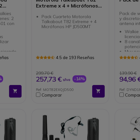
2
Extreme x 4 + Micrófonos
o
de solapa x 4
alkies
Pack de w
Pack Cuarteto Motorola
enes: 2
y discretos
Talkabout T82 Extreme + 4
501 con
antena in
Micrófonos HP JD500MT
Walkie 
ias
licencia
ilizar
8 canal
potenc
mejorado
Muy pe
 1,5 W BLT
mm), co
señas
4.5 de 193 Reseñas
 la
Radio 
emergen
tiva
Tempor
299,70 €
139,90 €
ental MIL-
TOT y b
257,73 €
94,96 
%
-14%
s/Iva
 G
Toma de
do
Perfect
Ref: MOT82EXQJD500
Ref: DYND1
ies
atenció
Comparar
Compa
culares,
Bases d
incluida