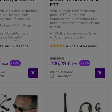
PTT
alkie talkies pequeños
Walkie talkie resistente con
, sin licencia, con
pedal PTT, ideal para
tegrada, 8 canales
conductores o personas que
necesitan concentrarse en sus
talkies PMR446, sin
tareas
.
es, 38 subtonos y
Walkie Talkie de uso libre
ia de 500 mW.
Alcance de 6 a 9 km
queños (83 x 50 x 23
8 canales.
n antena integrada.
38 canales analógicos / 83
4.6 de 16 Reseñas
4.6 de 134 Reseñas
FM, botón de
digitales.
cia/alarma y linterna.
Encriptación por voz.
izador de Transmisión
Función Vox (sin accesorios).
369,90 €
loqueo de teclado.
Muy Robusto: certificado
€
246,28 €
-32%
-33%
s/Iva
s/Iva
 auricular.
norma IP55
o para tiendas,
Batería Litio 2150 mh
NX2
Ref: MOXPGMO2
n público.
Incluye Cargador individual
rar
Comparar
e carga individuales
Incluye un Pedal PTT con
s.
micro-altavoz, que reemplaza
el uso de la tecla de emisión
del walkie talkie.
Pack ideal para comunicarse
con las manos libres mientras
conduce o está concentrado.