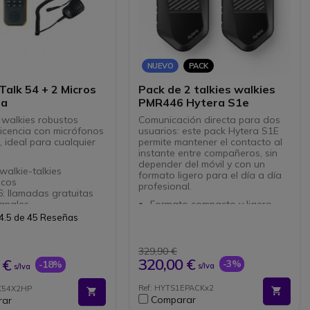
NUEVO
PACK
Talk 54 + 2 Micros
Pack de 2 talkies walkies
pa
PMR446 Hytera S1e
 walkies robustos
Comunicación directa para dos
 licencia con micrófonos
usuarios: este pack Hytera S1E
 ideal para cualquier
permite mantener el contacto al
instante entre compañeros, sin
depender del móvil y con un
walkie-talkies
formato ligero para el día a día
icos
profesional.
: llamadas gratuitas
canales
Formato compacto y ligero
anos libres y
para equipos de tiendas,
4.5 de 45 Reseñas
aciones por vibración
hoteles, restaurantes y
OS y linterna
almacenes
ados
Comunicación PMR446 sin
329,90 €
 Li-ion de larga
licencia
320,00 €
 €
-3%
-18%
s/Iva
s/Iva
ón 1800 mAh
Reducción activa del ruido
ones: USB-C (carga) +
mediante IA: comunicaciones
Ref: HYTS1EPACKx2
K54X2HP
 2,5 mm de 1 pin
claras incluso en zonas
Comparar
rar
esistente al polvo y a las
concurridas