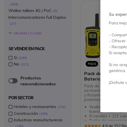
459
Walkie talkies 4G / PoC
5
Su exper
Intercomunicadores Full Dúplex
Para mejor
27
Mostrar (
2
) más
- Compart
- Ofrecer
- Recopil
SE VENDE EN PACK
Si acepta
Si
240
No
PACK
Si no ace
121
genérica.
Pack de 2 Motorol
Productos
Baterias potentes
¡Disfrute 
reacondicionados
Pack de 2 walkie talki
sin licencia, ultra resis
y flotantes - incluye 2 
POR SECTOR
potentes
Hoteles y restaurantes
Walkie Talkie de uso
242
licencia - PMR446
Construcción
199
8 canales + 121 sub
Industrias manufactureras
Botón de emergenc
Norma IP67: sumergi
4.6 de 152 R
195