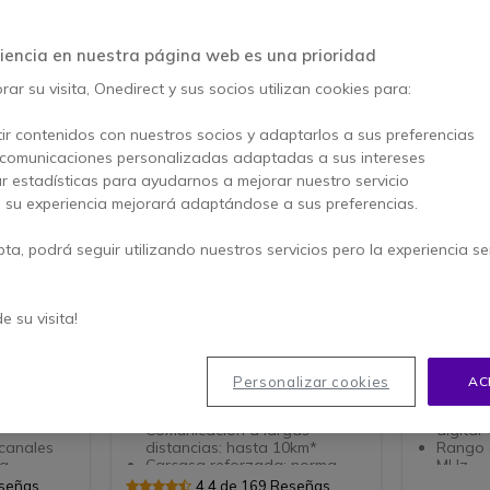
iencia en nuestra página web es una prioridad
ar su visita, Onedirect y sus socios utilizan cookies para:
ir contenidos con nuestros socios y adaptarlos a sus preferencias
 comunicaciones personalizadas adaptadas a sus intereses
ar estadísticas para ayudarnos a mejorar nuestro servicio
, su experiencia mejorará adaptándose a sus preferencias.
PACK
pta, podrá seguir utilizando nuestros servicios pero la experiencia s
a T92 +
Motorola TLKR T82
Kenwoo
Extreme + 2 Auriculares de
de su visita!
nuca
es de uso
Motorola TLKR T80 Extreme + 2
Walkie ta
tentes IP67
Auriculares de nuca para
digital N
baterías
trabajar con manos libres
teclado r
Personalizar cookies
AC
bluetooth 
Walkie talkie PMR446: Uso
 sin
libre, sin licencias, sin cuota
Walkie 
Comunicación a largas
digital
canales
distancias: hasta 10km*
Rango 
ia
Carcasa reforzada: norma
MHz
ble hasta
IPX4 resistente a chorros de
Con pan
eseñas
4.4 de 169 Reseñas