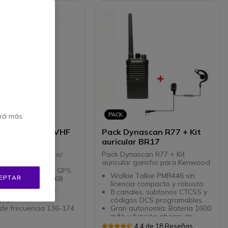
PACK
erá más
d NX-3200E2 VHF
Pack Dynascan R77 + Kit
auricular BR17
lkie VHF analógico/
Pack Dynascan R77 + Kit
XDN con pantalla,
auricular gancho para Kenwood
educido, receptor GPS,
Walkie Talkie PMR446 sin
EPTAR
y certificación IP68
licencia compacto y robusto.
talkie analógico/
8 canales, subtonos CTCSS y
 VHF
códigos DCS programables.
de frecuencia 136-174
Gran autonomía: Batería 1600
mAh y función ahorro de
talla LCD y teclado
batería.
4.4 de 18 Reseñas