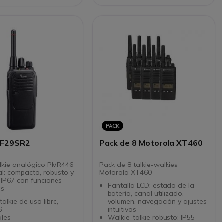
aduras de agua
ompatible con las
y accesorios Motorola
crófonos de solapa
T incluidos
PACK
-F29SR2
Pack de 8 Motorola XT460
lkie analógico PMR446
Pack de 8 talkie-walkies
al: compacto, robusto y
Motorola XT460
 IP67 con funciones
Pantalla LCD: estado de la
as
batería, canal utilizado,
talkie de uso libre,
volumen, navegación y ajustes
6
intuitivos
ales
Walkie-talkie robusto: IP55