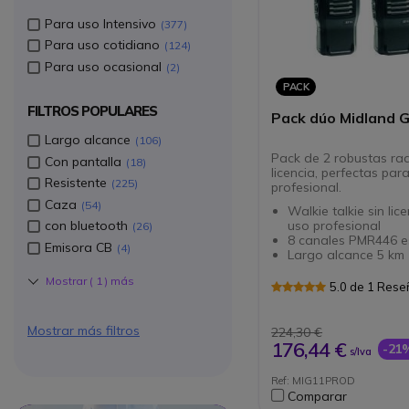
Para uso Intensivo
377
Para uso cotidiano
124
Para uso ocasional
2
PACK
FILTROS POPULARES
Pack dúo Midland 
Largo alcance
106
Pack de 2 robustas rad
Con pantalla
18
licencia, perfectas par
Resistente
225
profesional.
Caza
54
Walkie talkie sin lic
uso profesional
con bluetooth
26
8 canales PMR446 e
Emisora CB
4
Largo alcance 5 km
Mostrar (
1
) más
5.0 de 1 Res
Mostrar más filtros
224,30 €
176,44 €
-21
s/Iva
Ref: MIG11PROD
Comparar