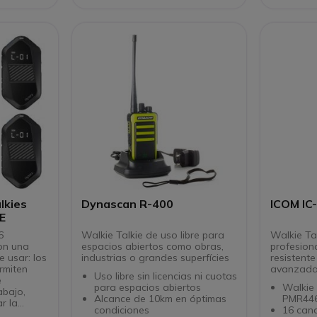
salpic
100% c
flotas 
Dos mi
JD500 M
lkies
Dynascan R-400
ICOM IC
E
6
Walkie Talkie de uso libre para
Walkie Ta
on una
espacios abiertos como obras,
profesion
e usar: los
industrias o grandes superfícies
resistente
rmiten
avanzad
Uso libre sin licencias ni cuotas
e
para espacios abiertos
Walkie 
abajo,
Alcance de 10km en óptimas
PMR44
r la
condiciones
16 can