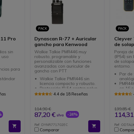
PACK
PACK
G11 Pro
Dynascan R-77 + Auricular
Cleyver 
gancho para Kenwood
de sola
ios sin
Walkie Talkie PMR446 muy
Pareja de
a uso
robusto, programable y
(IP54) sin
personalizable con funciones
de solapa,
avanzadas con auricular de
entorno.
encias para
gancho con PTT
Par de 
stándar
Walkie Talkie PMR446 sin
analóg
licencia compacto y robusto.
PMR446
Protección IP 54 contra polvo
en 16 
y salpicaduras de agua
iVox: m
eñas
4.4 de 18 Reseñas
Programable y personalizable
notific
a través de PC: Software
Botón S
sencillo.
integr
114,90 €
139,85 €
Auricular gancho/contorno de
Batería
87,20 €
114,31
%
-24%
s/Iva
oreja.
duraci
Micrófono "Push to Talk"
Conexi
Ref: DYNR771702EC
Ref: ODTAL
Accesorio exclusivo para la
jack de
Comparar
Compa
gama Kenwood
IP54: r