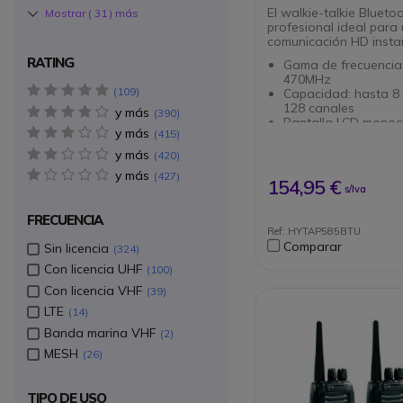
El walkie-talkie Blueto
Mostrar (
31
) más
profesional ideal para
comunicación HD insta
RATING
Gama de frecuencia
470MHz
5 star(s)
109
Capacidad: hasta 8
128 canales
y más
4 star(s)
390
Pantalla LCD mono
y más
3 star(s)
415
1,4''
Transmisión de audi
y más
2 star(s)
420
altavoz de 3 W
y más
1 star(s)
427
Algoritmos de interc
154,95 €
s/Iva
bloqueo del ruido d
Duración de la bater
FRECUENCIA
12 horas en uso
Ref: HYTAP585BTU
Conexión Bluetooth 
Comparar
Sin licencia
324
integrada
Robusto: cerificado 
Con licencia UHF
100
STD-810G
Con licencia VHF
39
LTE
14
Banda marina VHF
2
MESH
26
TIPO DE USO