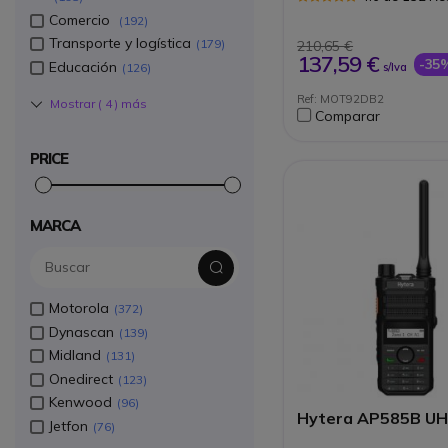
1m durante 30 min
Comercio
192
Batería con duració
horas
Transporte y logística
179
210,65 €
Pack incluye 2 bater
137,59 €
-35
Educación
126
s/Iva
potentes de 1300 m
Ref: MOT92DB2
Mostrar (
4
) más
Comparar
PRICE
MARCA
Motorola
372
Dynascan
139
Midland
131
Onedirect
123
Kenwood
96
Hytera AP585B UH
Jetfon
76