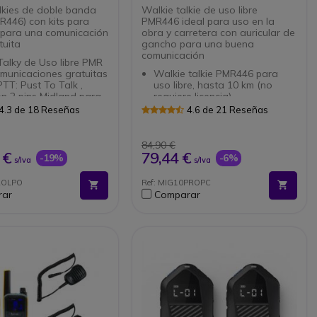
lkies de doble banda
Walkie talkie de uso libre
R446) con kits para
PMR446 ideal para uso en la
para una comunicación
obra y carretera con auricular de
uita
gancho para una buena
comunicación
alky de Uso libre PMR
municaciones gratuitas
Walkie talkie PMR446 para
TT: Pust To Talk ,
uso libre, hasta 10 km (no
n 2 pins Midland para
requiere licencia)
ares
Resistente y compacto, para
4.3 de 18 Reseñas
4.6 de 21 Reseñas
 de aviso por vibración
uso intensivo
 de sujeción por pinza
32 canales (16 +
de ajuste
preprogramados) y 3 niveles
84,90 €
io exclusivo Onedirect
de potencia
Auricular gancho/contorno de
 €
79,44 €
-19%
-6%
s/Iva
s/Iva
 gama de walkie talkie
oreja.
 2 pins (G7/G8/G9/G12)
Micrófono "Push to Talk"
ROLPO
Ref: MIG10PROPC
Accesorio exclusivo para la
rar
Comparar
gama Kenwood