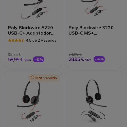
Poly Blackwire 5220
Poly Blackwire 3220
USB-C+ Adaptador
USB-C MS+
USB-C/A
Adaptador USB-C/A
4.5 de 2 Reseñas
(Bulk)
54,95 €
99,95 €
28,95 €
58,95 €
-47%
-41%
s/Iva
s/Iva
Icon
Más vendido