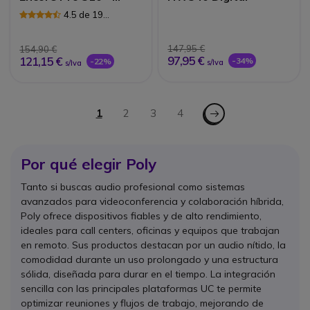
Cable USB80
4.5 de 19
Reseñas
147,95 €
154,90 €
97,95 €
121,15 €
-34%
-22%
s/Iva
s/Iva
Página
Página - Siguiente
Actualmente estás leyendo página
1
Página
2
Página
3
Página
4
Por qué elegir Poly
Tanto si buscas audio profesional como sistemas
avanzados para videoconferencia y colaboración híbrida,
Poly ofrece dispositivos fiables y de alto rendimiento,
ideales para call centers, oficinas y equipos que trabajan
en remoto. Sus productos destacan por un audio nítido, la
comodidad durante un uso prolongado y una estructura
sólida, diseñada para durar en el tiempo. La integración
sencilla con las principales plataformas UC te permite
optimizar reuniones y flujos de trabajo, mejorando de