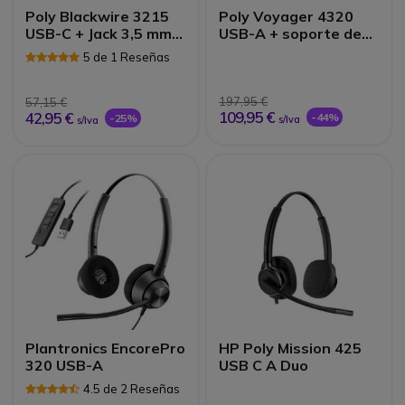
Poly Blackwire 3215
Poly Voyager 4320
USB-C + Jack 3,5 mm
USB-A + soporte de
+Adaptador USB-C/A
carga
5 de 1 Reseñas
197,95 €
57,15 €
109,95 €
42,95 €
-44%
-25%
s/Iva
s/Iva
Plantronics EncorePro
HP Poly Mission 425
320 USB-A
USB C A Duo
4.5 de 2 Reseñas