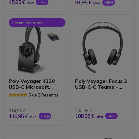
45,95 €
91,95 €
-32%
-39%
s/Iva
s/Iva
Recomendaciones
Onedirect
Poly Voyager 4320
Poly Voyager Focus 2
USB-C Microsoft
USB-C-C Teams +
Teams + Base de
adaptador USB-C/A
5 de 2 Reseñas
carga
203,95 €
214,95 €
108,95 €
116,95 €
-47%
-46%
s/Iva
s/Iva