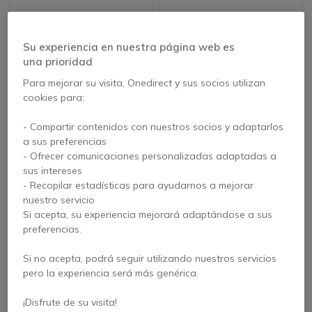
34,95 €
197,95 €
26,95 €
92,95 €
-23%
-53%
s/Iva
s/Iva
Su experiencia en nuestra página web es
una prioridad
Icon
Más vendido
Para mejorar su visita, Onedirect y sus socios utilizan
cookies para:
- Compartir contenidos con nuestros socios y adaptarlos
a sus preferencias
- Ofrecer comunicaciones personalizadas adaptadas a
sus intereses
- Recopilar estadísticas para ayudarnos a mejorar
nuestro servicio
Poly Blackwire 3320
Poly Voyager Focus 2
Si acepta, su experiencia mejorará adaptándose a sus
USB-C + Adaptador
USB-C-C + adaptador
preferencias.
USB-C/A
USB-C/A+ Base
5 de 4 Reseñas
Si no acepta, podrá seguir utilizando nuestros servicios
pero la experiencia será más genérica.
300,95 €
49,95 €
144,95 €
25,95 €
-52%
-48%
s/Iva
s/Iva
¡Disfrute de su visita!