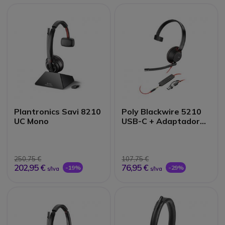
Plantronics Savi 8210
Poly Blackwire 5210
UC Mono
USB-C + Adaptador
USB-C/A
250,75 €
107,75 €
202,95 €
76,95 €
-19%
-29%
s/Iva
s/Iva