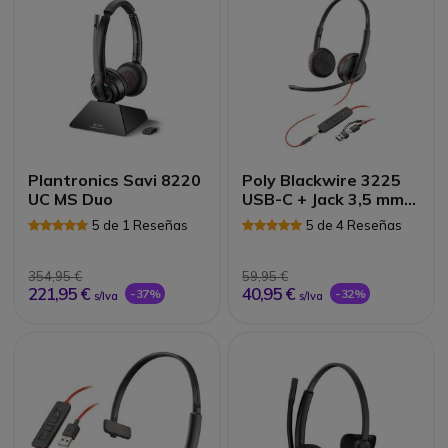
Plantronics Savi 8220
Poly Blackwire 3225
UC MS Duo
USB-C + Jack 3,5 mm+
Adaptador USB-C/A
5 de 1 Reseñas
5 de 4 Reseñas
354,95 €
59,95 €
221,95 €
40,95 €
-37%
-32%
s/Iva
s/Iva