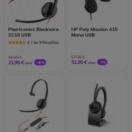
Plantronics Blackwire
HP Poly Mission 415
3210 USB
Mono USB
4.2 de 9 Reseñas
57,15 €
40,95 €
51,95 €
21,95 €
-9%
-46%
s/Iva
s/Iva