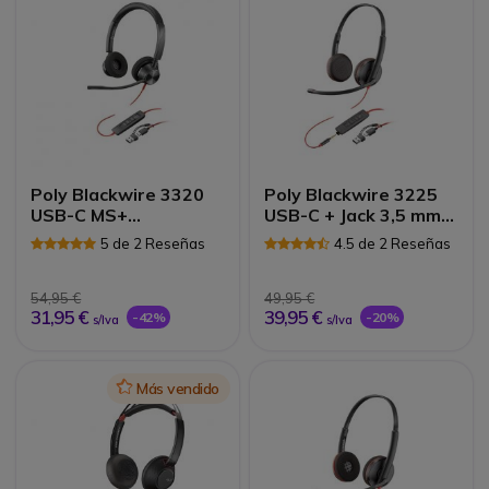
Poly Blackwire 3320
Poly Blackwire 3225
USB-C MS+
USB-C + Jack 3,5 mm+
Adaptador USB-C/A
Adaptador USB-C/A
5 de 2 Reseñas
4.5 de 2 Reseñas
(Bulk)
54,95 €
49,95 €
31,95 €
39,95 €
-42%
-20%
s/Iva
s/Iva
Icon
Más vendido