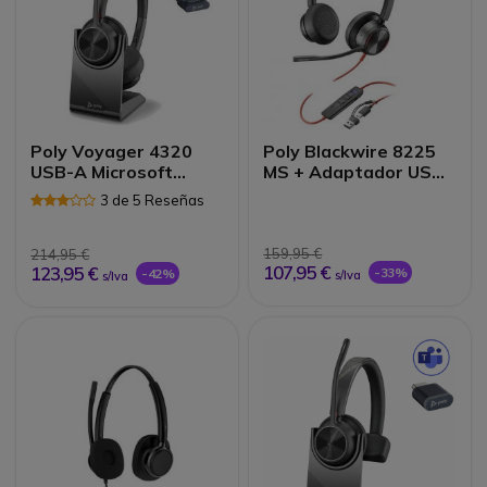
Poly Voyager 4320
Poly Blackwire 8225
USB-A Microsoft
MS + Adaptador USB-
Teams + Base de
C/A
3 de 5 Reseñas
carga
159,95 €
214,95 €
107,95 €
123,95 €
-33%
-42%
s/Iva
s/Iva