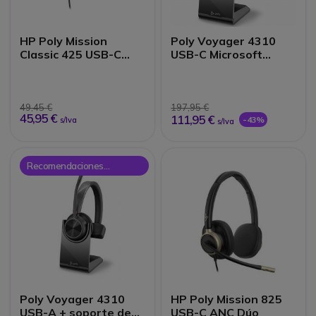
HP Poly Mission
Poly Voyager 4310
Classic 425 USB-C
USB-C Microsoft
Dúo
Teams + Base de
carga
49,45 €
197,95 €
45,95 €
111,95 €
-43%
s/Iva
s/Iva
Recomendaciones
Onedirect
Poly Voyager 4310
HP Poly Mission 825
USB-A + soporte de
USB-C ANC Dúo