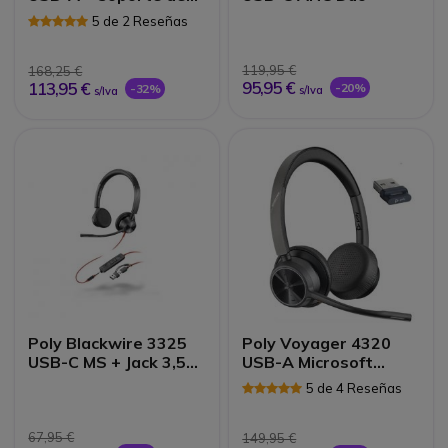
carga
5 de 2 Reseñas
119,95 €
168,25 €
95,95 €
113,95 €
-20%
-32%
s/Iva
s/Iva
Poly Blackwire 3325
Poly Voyager 4320
USB-C MS + Jack 3,5
USB-A Microsoft
mm + Adaptador USB-
Teams
5 de 4 Reseñas
C/A
67,95 €
149,95 €