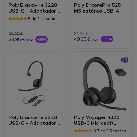
Poly Blackwire 3220
Poly EncorePro 525
USB-C + Adaptador
MS estéreo USB-A
USB-C/A
5 de 1 Reseñas
81,35 €
39,95 €
49,95 €
24,95 €
-39%
-38%
s/Iva
s/Iva
Poly Blackwire 3210
Poly Voyager 4320
USB-C + Adaptador
USB-C Microsoft
USB-C/A
Teams
3.7 de 3 Reseñas