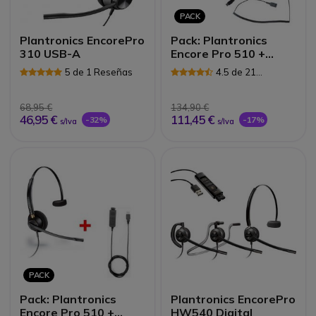
PACK
Plantronics EncorePro
Pack: Plantronics
310 USB-A
Encore Pro 510 +
Cable USB70
5 de 1 Reseñas
4.5 de 21
Reseñas
68,95 €
134,90 €
46,95 €
111,45 €
-32%
-17%
s/Iva
s/Iva
PACK
Pack: Plantronics
Plantronics EncorePro
Encore Pro 510 +
HW540 Digital