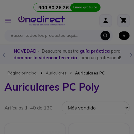
900 80 26 26
Linea gratuita
Ir al contenido
Toggle
Nav
Compra aquí los
mejores Walkies con licencia
y
programación personalizada
Página principal
Auriculares
Auriculares PC
Auriculares PC Poly
Artículos 1-40 de 130