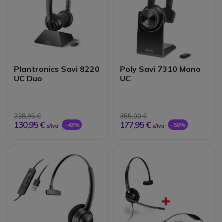
Plantronics Savi 8220
Poly Savi 7310 Mono
UC Duo
UC
228,95 €
355,00 €
130,95 €
177,95 €
-43%
-50%
s/Iva
s/Iva