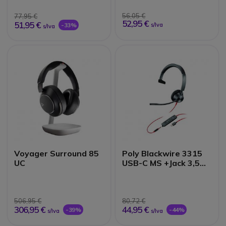
56,05 €
77,95 €
52,95 €
51,95 €
-33%
s/Iva
s/Iva
Voyager Surround 85
Poly Blackwire 3315
UC
USB-C MS +Jack 3,5
mm+ Adaptador USB-
C/A
506,95 €
80,72 €
306,95 €
44,95 €
-39%
-44%
s/Iva
s/Iva