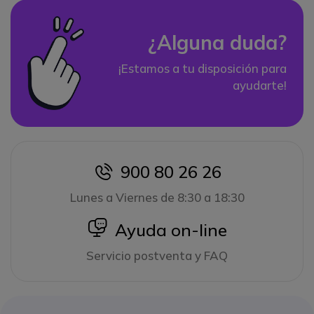
¿Alguna duda?
¡Estamos a tu disposición para
ayudarte!
900 80 26 26
icon
Lunes a Viernes de 8:30 a 18:30
icon
Ayuda on-line
Servicio postventa y FAQ