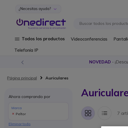
¿Necesitas ayuda?
Ir al contenido
Todos los productos
Videoconferencias
Pantall
Telefonía IP
NOVEDAD
- ¡Desc
Página principal
Auriculares
Auriculare
Ahora comprando por
Marca
7 art
Peltor
Parrilla
Lista
Eliminar todo