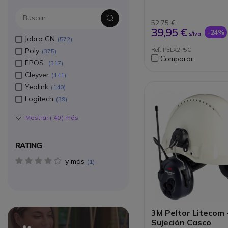
de protección fiable
Diseño de fácil acop
casco con sus braz
52,75 €
dieléctricos de plást
39,95 €
-24%
s/Iva
Ideal para aplicacio
Jabra GN
572
industriales, obras v
Poly
Ref: PELX2P5C
375
construcción
Comparar
EPOS
317
Cleyver
141
Yealink
140
Logitech
39
Mostrar (
40
) más
RATING
y más
4 star(s)
1
3M Peltor Litecom 
Sujeción Casco