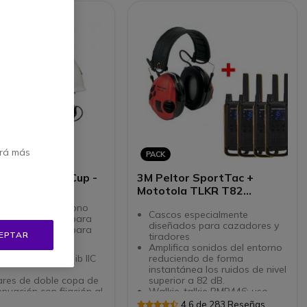
erá más
PACK
or Atex Twin Cup -
3M Peltor SportTac +
 casco
Mototola TLKR T82
Extreme Quad
 ATEX con microfono
Cascos especialmente
lación de ruido para
diseñados para cazadores y
 walkies-versión para
EPTAR
tiradores
Amplifica sonidos del entorno
ación Ex II 2 G Ex ib IIC
reduciendo de forma
instantánea los ruidos de nivel
ares de doble copa de
superior a 82 dB.
enuación con fijación al
Walkie-talkie PMR446: uso
libre (no requiere licencia)
4.6 de 283 Reseñas