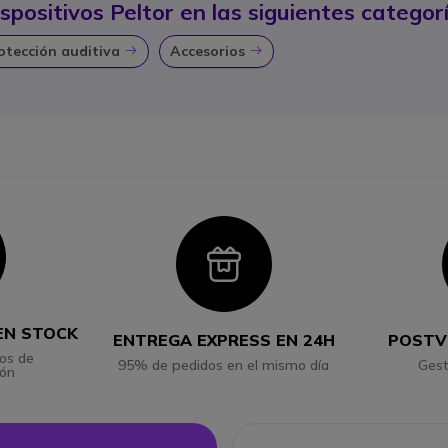
spositivos Peltor en las siguientes categorí
rotección auditiva
Accesorios
Icon
Icon
con
Icon
EN STOCK
ENTREGA EXPRESS EN 24H
POSTV
os de
95% de pedidos en el mismo día
Gest
ión