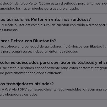
celación de ruido Peltor Optime están diseñadas para entornos indus
comodidad las hacen ideales para uso prolongado.
los auriculares Peltor en entornos ruidosos?
o el modelo LiteCom como el ProTac cuentan con radio bidireccional
as ruidosas.
lares Peltor con Bluetooth?
rect ofrece una variedad de auriculares inalámbricos con Bluetooth,
es para comunicarse, incluso en entornos ruidosos.
culares adecuados para operaciones tácticas y el s
Tac están diseñados específicamente para estos sectores: integran p
ada para afrontar condiciones extremas.
los trabajadores aislados?
 y WS Alert XPV son especialmente recomendables: ofrecen una co
a trabajadores aislados.