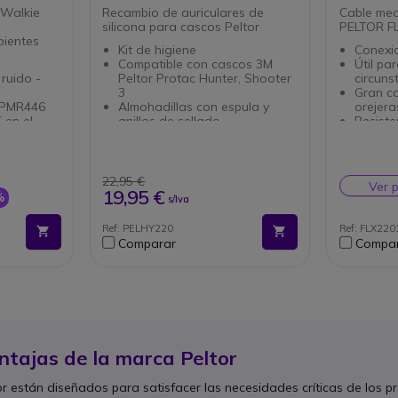
HY220
 Walkie
Recambio de auriculares de
Cable mec
silicona para cascos Peltor
PELTOR F
bientes
Kit de higiene
Conexio
Compatible con cascos 3M
Útil pa
ruido -
Peltor Protac Hunter, Shooter
circuns
3
Gran co
e PMR446
Almohadillas con espula y
orejer
 en el
anillos de sellado
Resisten
Mejora elpuerto de
Compat
elación de
auriculares, aislamiento de
ruido 1 db
22,95 €
Ver 
anales
19,95 €
%
s/Iva
or voz
Ref: PELHY220
Ref: FLX220
imas)
Comparar
Compa
s
ntajas de la marca Peltor
r están diseñados para satisfacer las necesidades críticas de los prof