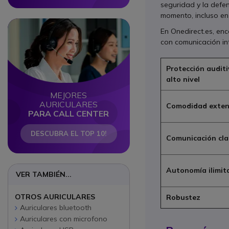
seguridad y la defe
momento, incluso en
Circle
Circle
En Onedirect.es, en
con comunicación i
Protección auditi
alto nivel
MEJORES
AURICULARES
Comodidad exten
PARA CALL CENTER
DESCUBRA EL TOP 10!
Comunicación cla
Autonomía ilimit
VER TAMBIÉN...
OTROS AURICULARES
Robustez
Auriculares bluetooth
Auriculares con microfono