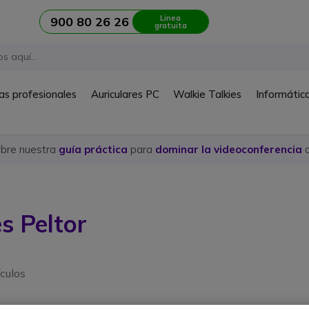
Linea
900 80 26 26
gratuita
as profesionales
Auriculares PC
Walkie Talkies
Informátic
ubre nuestra
guía práctica
para
dominar la videoconferencia
c
s Peltor
ículos