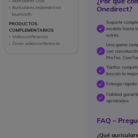
¿Por qué com
Auriculares USB
Onedirect?
Auriculares inalambricos
bluetooth
Soporte complet
PRODUCTOS
modelo hasta la
OK
COMPLEMENTARIOS
estrés.
Videoconferencia
Zoom videoconferencia
Una gama comple
con cancelación
OK
ProTac, ComTac
Tarifas competi
OK
buscan la mejor
Entrega rápida
OK
Calidad garanti
OK
aprobados
FAQ – Pregu
¿Qué auriculare