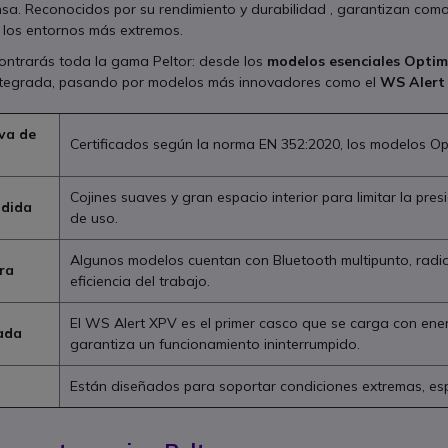
nsa. Reconocidos por su rendimiento y durabilidad , garantizan com
 los entornos más extremos.
contrarás toda la gama Peltor: desde los
modelos esenciales Optim
ntegrada, pasando por modelos más innovadores como el
WS Alert 
va de
Certificados según la norma EN 352:2020, los modelos Op
Cojines suaves y gran espacio interior para limitar la pre
dida
de uso.
Algunos modelos cuentan con Bluetooth multipunto, radi
ra
eficiencia del trabajo.
El WS Alert XPV es el primer casco que se carga con ene
ada
garantiza un funcionamiento ininterrumpido.
Están diseñados para soportar condiciones extremas, espe