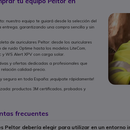
prar tu equipo Peltor en
o: nuestro equipo te guiará desde la selección del
 entrega, garantizando una compra sencilla y sin
ta de auriculares Peltor: desde los auriculares
 de ruido Optime hasta los modelos LiteCom,
 y WS Alert XPV con carga solar.
tivas y ofertas dedicadas a profesionales que
 relación calidad-precio.
 y segura en toda España: ¡equípate rápidamente!
zada: productos 3M certificados, probados y
ntas frecuentes
s Peltor debería elegir para utilizar en un entorno i