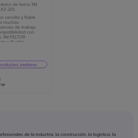
ánico de tierra 3M
LX2-201
n sencilla y fiable
ra muchas
tancias de trabajo
mpatibilidad con
as 3M PELTOR
te y flexible
ible con FLX2
productos similares
1
rar
esionales de la industria, la construcción, la logística, la