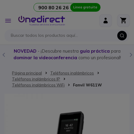
900 80 26 26
Linea gratuita
Ir al contenido
Toggle
Nav
NOVEDAD
- ¡Descubre nuestra
guía práctica
para
dominar la videoconferencia
como un profesional!
Página principal
Teléfonos inalámbricos
Teléfonos inalámbricos IP
Teléfonos inalámbricos WiFi
Fanvil W611W
Saltar al final de la galería de imágenes