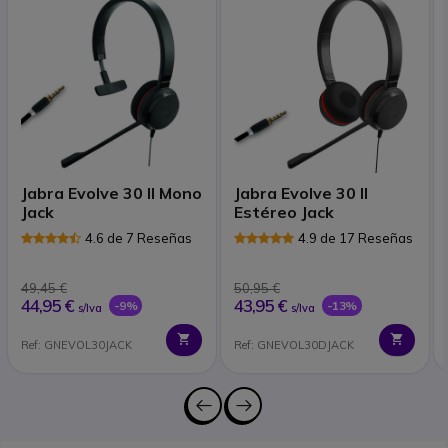
Jabra Evolve 30 II Mono
Jabra Evolve 30 II
Jack
Estéreo Jack
4.6 de 7 Reseñas
4.9 de 17 Reseñas
49,45 €
50,95 €
44,95 €
43,95 €
-9%
-13%
s/Iva
s/Iva
Ref: GNEVOL30JACK
Ref: GNEVOL30DJACK