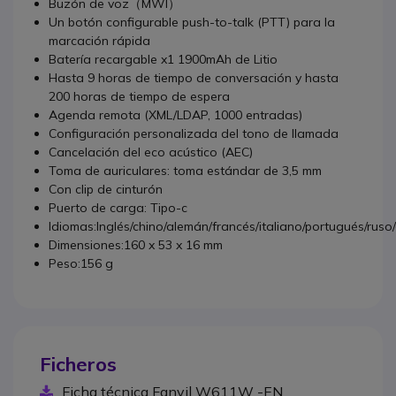
Buzón de voz（MWI）
Un botón configurable push-to-talk (PTT) para la
marcación rápida
Batería recargable x1 1900mAh de Litio
Hasta 9 horas de tiempo de conversación y hasta
200 horas de tiempo de espera
Agenda remota (XML/LDAP, 1000 entradas)
Configuración personalizada del tono de llamada
Cancelación del eco acústico (AEC)
Toma de auriculares: toma estándar de 3,5 mm
Con clip de cinturón
Puerto de carga: Tipo-c
Idiomas:Inglés/chino/alemán/francés/italiano/portugués/ruso
Dimensiones:160 x 53 x 16 mm
Peso:156 g
Ficheros
Ficha técnica Fanvil W611W -EN