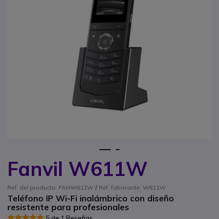
1
2
Fanvil W611W
Saltar al comienzo de la galería de imágenes
Ref. del producto: FANW611W // Ref. fabricante: W611W
Teléfono IP Wi-Fi inalámbrico con diseño
resistente para profesionales
5 de 1 Reseñas