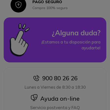
PAGO SEGURO
Icon
Compra 100% segura
¿Alguna duda?
¡Estamos a tu disposición para
ayudarte!
900 80 26 26
icon
Lunes a Viernes de 8:30 a 18:30
icon
Ayuda on-line
Servicio postventa y FAQ