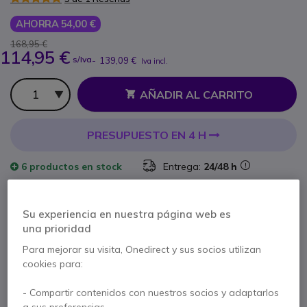
AHORRA 54,00 €
168,95 €
114,95 €
s/Iva
-
139,09 €
Iva incl.
Cantidad
AÑADIR AL CARRITO
PRESUPUESTO EN 4 H
6 productos
en stock
Entrega:
24/48 h
100+ productos en stock plataforma
Entrega:
5-7 días
Su experiencia en nuestra página web es
una prioridad
2 años de garantía
del fabricante
Para mejorar su visita, Onedirect y sus socios utilizan
Paga en 3 pagos de
46,36 €
Mostrar más
cookies para:
- Compartir contenidos con nuestros socios y adaptarlos
a sus preferencias