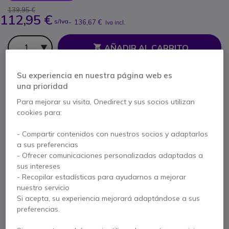
139,95 €
112,95 €
s/Iva
-
136,67 €
Iva incl.
Cantidad
AÑADIR AL CARRITO
Su experiencia en nuestra página web es
PRESUPUESTO EN 4 H
una prioridad
No está disponible
Para mejorar su visita, Onedirect y sus socios utilizan
17 productos en stock plataforma
cookies para:
Entrega:
5-7 días
- Compartir contenidos con nuestros socios y adaptarlos
a sus preferencias
2 años de garantía
del fabricante
- Ofrecer comunicaciones personalizadas adaptadas a
sus intereses
Paga en 3 pagos de
45,56 €
Mostrar más
- Recopilar estadísticas para ayudarnos a mejorar
nuestro servicio
Si acepta, su experiencia mejorará adaptándose a sus
preferencias.