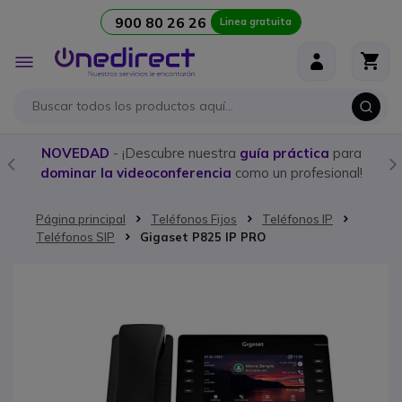
900 80 26 26
Linea gratuita
Ir al contenido
Toggle
Nav
NOVEDAD
- ¡Descubre nuestra
guía práctica
para
dominar la videoconferencia
como un profesional!
Página principal
Teléfonos Fijos
Teléfonos IP
Teléfonos SIP
Gigaset P825 IP PRO
Saltar al final de la galería de imágenes