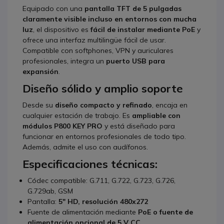
Equipado con una
pantalla TFT de 5 pulgadas
claramente visible incluso en entornos con mucha
luz
, el dispositivo es
fácil de instalar mediante PoE
y
ofrece una interfaz multilingüe fácil de usar.
Compatible con softphones, VPN y auriculares
profesionales, integra un
puerto USB para
expansión
.
Diseño sólido y amplio soporte
Desde su
diseño compacto y refinado
, encaja en
cualquier estación de trabajo. Es
ampliable con
módulos P800 KEY PRO
y está diseñado para
funcionar en entornos profesionales de todo tipo.
Además, admite el uso con audífonos.
Especificaciones técnicas:
Códec compatible: G.711, G.722, G.723, G.726,
G.729ab, GSM
Pantalla:
5" HD, resolución 480x272
Fuente de alimentación mediante
PoE o fuente de
alimentación opcional de 5 V CC