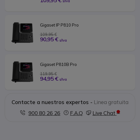
109,95 €
s/Iva
Gigaset IP P810 Pro
109,95 €
90,95 €
s/Iva
Gigaset P810B Pro
119,95 €
94,95 €
s/Iva
Contacte a nuestros expertos -
Linea gratuita
900 80 26 26
F.A.Q
Live Chat