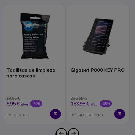
Toallitas de limpieza
Gigaset P800 KEY PRO
para cascos
19,95 €
238,65 €
5,95 €
153,95 €
-70%
-35%
s/Iva
s/Iva
Ref: AFHEAD2
Ref: GIP800KEYPRO