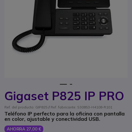
1
2
Gigaset P825 IP PRO
Saltar al comienzo de la galería de imágenes
Ref. del producto: GIP825 // Ref. fabricante: S30853-H4108-R101
Teléfono IP perfecto para la oficina con pantalla
en color, ajustable y conectividad USB.
AHORRA 27,00 €