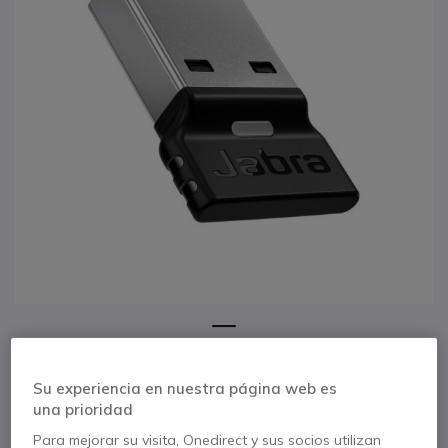
1
Jabra LINK 390a MS
Saltar al comienzo de la galería de imágenes
Su experiencia en nuestra página web es
Ref. del producto: GN390AMA // Ref. fabricante: 14208-43
una prioridad
Adaptador Bluetooth con conector USB-A y
Para mejorar su visita, Onedirect y sus socios utilizan
certificación Microsoft Teams diseñado para