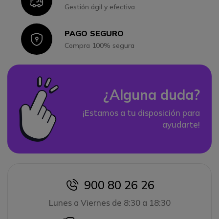
Icon
Gestión ágil y efectiva
PAGO SEGURO
Icon
Compra 100% segura
¿Alguna duda?
¡Estamos a tu disposición para
ayudarte!
900 80 26 26
icon
Lunes a Viernes de 8:30 a 18:30