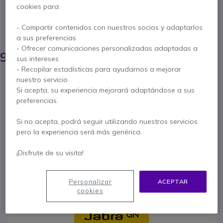
proporcionar una conexión estable entre tu PC y
cookies para:
tu Jabra Speak2.
- Compartir contenidos con nuestros socios y adaptarlos
AHORRA 45,00 €
a sus preferencias
137,45 €
- Ofrecer comunicaciones personalizadas adaptadas a
92,95 €
sus intereses
s/Iva
-
112,47 €
Iva incl.
- Recopilar estadísticas para ayudarnos a mejorar
Cantidad
nuestro servicio
AÑADIR AL CARRITO
Si acepta, su experiencia mejorará adaptándose a sus
preferencias.
PRESUPUESTO EN 4 H
Si no acepta, podrá seguir utilizando nuestros servicios
pero la experiencia será más genérica.
No está disponible
¡Disfrute de su visita!
2 años de garantía
del fabricante
Paga en 3 pagos de
37,49 €
Mostrar más
Personalizar
ACEPTAR
cookies