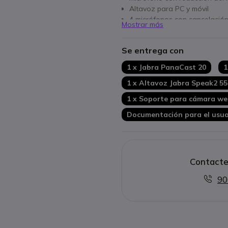
Altavoz para PC y móvil
4 micrófonos con cancelación
Mostrar más
Hasta 12 horas de tiempo de
Soporte y concentrador USB-
Se entrega con
Compatible con todos los so
1 x Jabra PanaCast 20
1
1 x Altavoz Jabra Speak2 5
1 x Soporte para cámara w
Documentación para el usua
Contacte
90