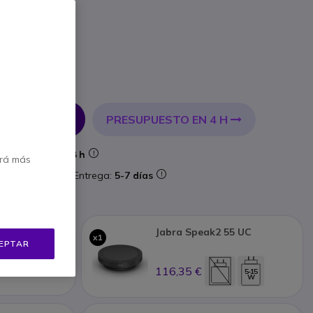
incl.
PRESUPUESTO EN 4 H
 AL CARRITO
Entrega:
24/48 h
erá más
aforma
Entrega:
5-7 días
Jabra Speak2 55 UC
x1
t 20
EPTAR
116,35 €
5-15
W