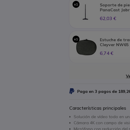
x1
Soporte de pie
PanaCast Jabr
62,03 €
x1
Estuche de tr
Cleyver NW65
6,74 €
Ve
Paga en 3 pagos de
189,2
Características principales
Solución de vídeo todo en u
Cámara 4K con campo de visi
Micrófono con reducción del 