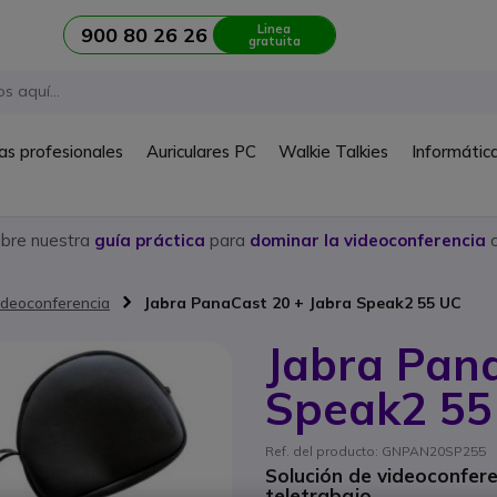
Linea
900 80 26 26
gratuita
as profesionales
Auriculares PC
Walkie Talkies
Informátic
ubre nuestra
guía práctica
para
dominar la videoconferencia
c
ideoconferencia
Jabra PanaCast 20 + Jabra Speak2 55 UC
Jabra Pana
Speak2 55
Ref. del producto: GNPAN20SP255
Solución de videoconfere
teletrabajo