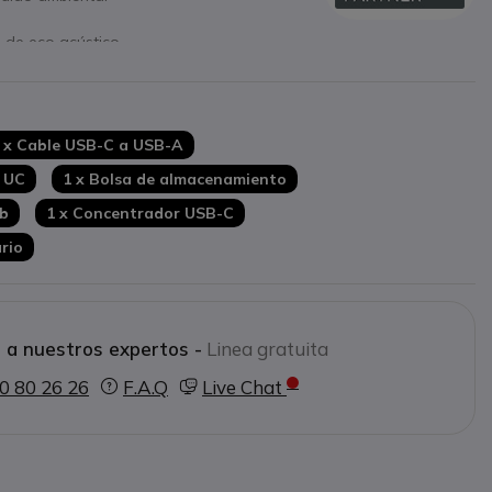
 de eco acústico
 conversación
C incluidos
ftphones
 x Cable USB-C a USB-A
5 UC
1 x Bolsa de almacenamiento
eb
1 x Concentrador USB-C
rio
 a nuestros expertos -
Linea gratuita
0 80 26 26
F.A.Q
Live Chat