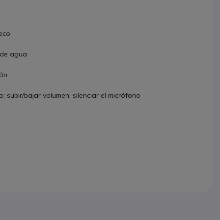
 eco
s de agua
ión
 subir/bajar volumen; silenciar el micrófono