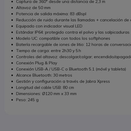
Captura de 360° desde una distancia de 2,3 m
Altavoz de 50 mm
Potencia de salida máxima: 83 dBspl
Reducción de ruido durante las llamadas + cancelación de
Equipado con indicador visual LED
Estándar IP64: protegido contra el polvo y las salpicadura
Modelo UC: compatible con todos los softphones
Batería recargable de iones de litio: 12 horas de conversac
Tiempo de carga: entre 2h30 y 5 h
Controles del altavoz: descolgar/colgar; encendido/apagado;
Conexión Plug & Play
Conexión USB-A / USB-C o Bluetooth 5.1 (móvil y tableta)
Alcance Bluetooth: 30 metros
Gestión y configuración a través de Jabra Xpress
Longitud del cable USB: 80 cm
Dimensiones: Ø120 mm x 33 mm
Peso: 245 g