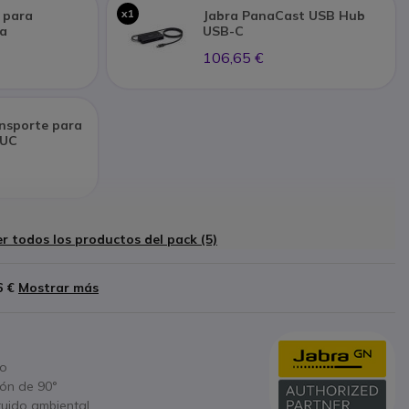
x1
 para
Jabra PanaCast USB Hub
a
USB-C
106,65 €
ansporte para
 UC
r todos los productos del pack (5)
6 €
Mostrar más
no
ón de 90°
ruido ambiental