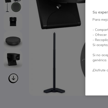
Su exper
Para mejor
- Compart
- Ofrecer
- Recopil
Si acepta
Si no ace
genérica.
¡Disfrute 
Saltar al comienzo de la galería de imágenes