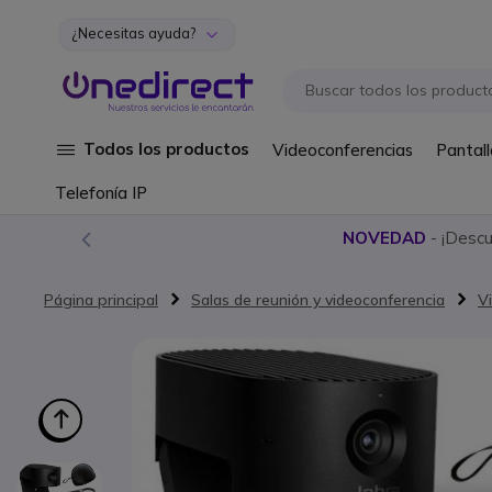
¿Necesitas ayuda?
Ir al contenido
Todos los productos
Videoconferencias
Pantall
Telefonía IP
NOVEDAD
- ¡Desc
Página principal
Salas de reunión y videoconferencia
V
Saltar al final de la galería de imágenes