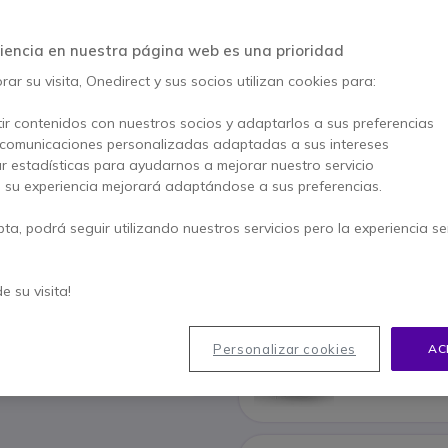
4.9 de 8 Reseñas
iencia en nuestra página web es una prioridad
AHORRA 191,11 €
PACK
ar su visita, Onedirect y sus socios utilizan cookies para:
660,35 €
469,24 €
s/Iva
-
567,78 €
Iva 
ir contenidos con nuestros socios y adaptarlos a sus preferencias
 comunicaciones personalizadas adaptadas a sus intereses
Cantidad
ar estadísticas para ayudarnos a mejorar nuestro servicio
AÑADIR
, su experiencia mejorará adaptándose a sus preferencias.
3 productos
en stock
pta, podrá seguir utilizando nuestros servicios pero la experiencia s
38 productos en stock plat
Incluido en este pack:
de su visita!
x1
Jabra PanaCas
Personalizar cookies
AC
177,46 €