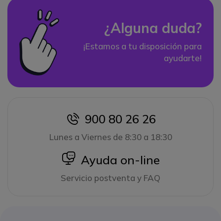
¿Alguna duda?
¡Estamos a tu disposición para
ayudarte!
900 80 26 26
icon
Lunes a Viernes de 8:30 a 18:30
icon
Ayuda on-line
Servicio postventa y FAQ