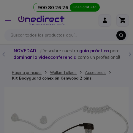
900 80 26 26
Linea gratuita
Ir al contenido
Toggle
Nav
NOVEDAD
- ¡Descubre nuestra
guía práctica
para
dominar la videoconferencia
como un profesional!
Página principal
Walkie Talkies
Accesorios
Kit Bodyguard conexión Kenwood 2 pins
Saltar al final de la galería de imágenes