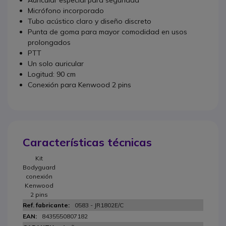
Auricular especial para seguridad
Micrófono incorporado
Tubo acústico claro y diseño discreto
Punta de goma para mayor comodidad en usos
prolongados
PTT
Un solo auricular
Logitud: 90 cm
Conexión para Kenwood 2 pins
Características técnicas
Kit
Bodyguard
conexión
Kenwood
2 pins
0583 - JR1802E/C
8435550807182