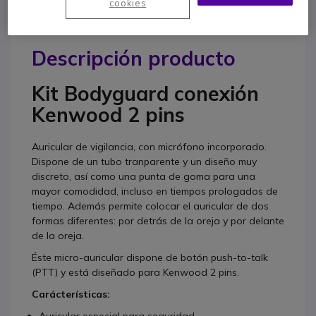
cookies
Descripción producto
Kit Bodyguard conexión
Kenwood 2 pins
Auricular de vigilancia, con micrófono incorporado.
Dispone de un tubo tranparente y un diseño muy
discreto, así como una punta de goma para una
mayor comodidad, incluso en tiempos prologados de
tiempo. Además permite colocar el auricular de dos
formas diferentes: por detrás de la oreja y por delante
de la oreja.
Éste micro-auricular dispone de botón push-to-talk
(PTT) y está diseñado para Kenwood 2 pins.
Carácterísticas: