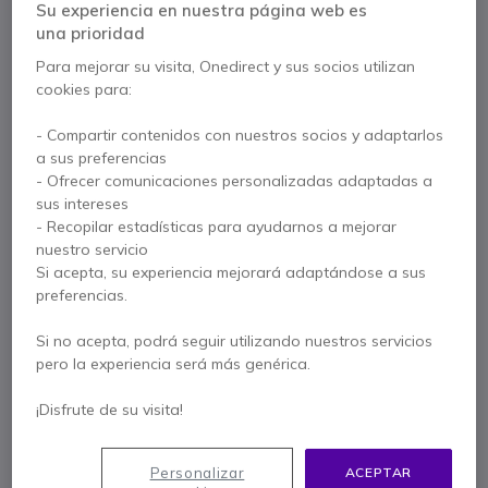
Su experiencia en nuestra página web es
una prioridad
Para mejorar su visita, Onedirect y sus socios utilizan
Características principales
cookies para:
Auricular especial seguridad.
- Compartir contenidos con nuestros socios y adaptarlos
Micrófono incorporado.
a sus preferencias
Push-to-talk (PTT).
- Ofrecer comunicaciones personalizadas adaptadas a
Un solo auricular.
sus intereses
Punta de goma para mayor comodidad en usos
Mostrar más
- Recopilar estadísticas para ayudarnos a mejorar
prolongados.
nuestro servicio
Conexión para Kenwood 2 pins.
Si acepta, su experiencia mejorará adaptándose a sus
Se entrega con
Longitud del cable: 90 cm
preferencias.
1 x Kit Bodyguard conexión Kenwood 2 pins
Si no acepta, podrá seguir utilizando nuestros servicios
pero la experiencia será más genérica.
Contacte a nuestros expertos -
Linea gratuita
¡Disfrute de su visita!
900 80 26 26
F.A.Q
Live Chat
Personalizar
ACEPTAR