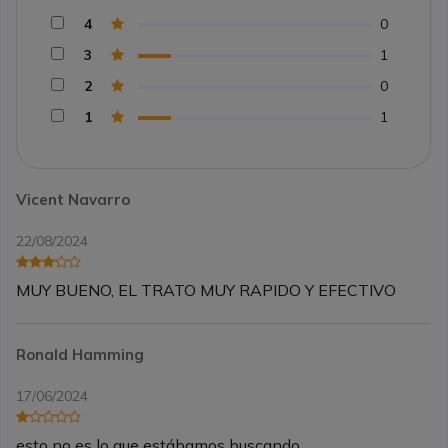
4
0
3
1
2
0
1
1
Vicent Navarro
22/08/2024
MUY BUENO, EL TRATO MUY RAPIDO Y EFECTIVO
Ronald Hamming
17/06/2024
esto no es lo que estábamos buscando