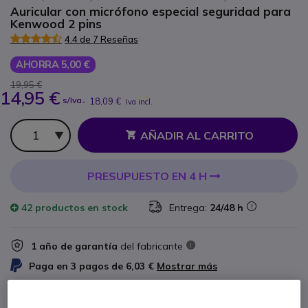
Auricular con micrófono especial seguridad para
Kenwood 2 pins
4.4 de 7 Reseñas
AHORRA 5,00 €
19,95 €
14,95 €
s/Iva
-
18,09 €
Iva incl.
Cantidad
AÑADIR AL CARRITO
PRESUPUESTO EN 4 H
42 productos
en stock
Entrega:
24/48 h
1 año de garantía
del fabricante
Paga en 3 pagos de
6,03 €
Mostrar más