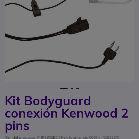
1
2
3
Kit Bodyguard
Saltar al comienzo de la galería de imágenes
conexión Kenwood 2
pins
Ref. del producto: PIJR1802EC // Ref. fabricante: 0583 - JR1802E/C