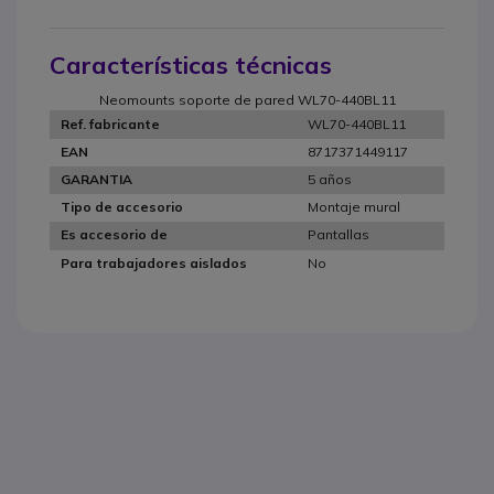
Características técnicas
Neomounts soporte de pared WL70-440BL11
WL70-440BL11
Ref. fabricante
8717371449117
EAN
5 años
GARANTIA
Montaje mural
Tipo de accesorio
Pantallas
Es accesorio de
No
Para trabajadores aislados