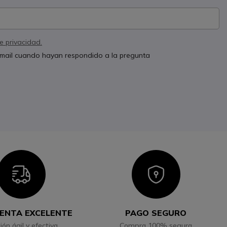
de privacidad.
 email cuando hayan respondido a la pregunta
Icon
Icon
ENTA EXCELENTE
PAGO SEGURO
ión ágil y efectiva
Compra 100% segura