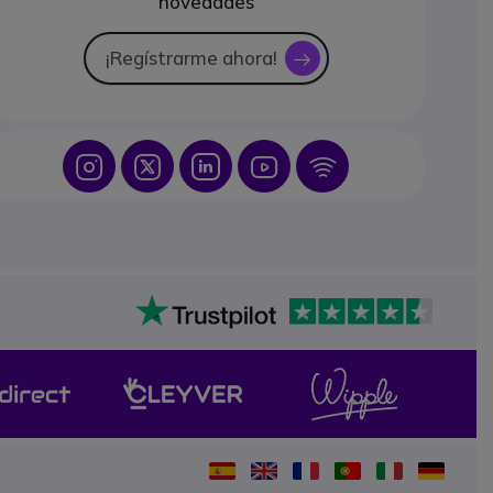
novedades
¡Regístrarme ahora!
icon
Icon
Icon
Icon
Icon
Icon