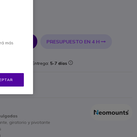
PRESUPUESTO EN 4 H
 AL CARRITO
erá más
aforma
Entrega:
5-7 días
EPTAR
bricante
 €
Mostrar más
pulgadas
te, giratorio y pivotante
s
g