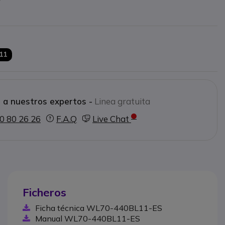
SA EasyRealease
m a 100 x 100 mm
11
 a nuestros expertos -
Linea gratuita
0 80 26 26
F.A.Q
Live Chat
Ficheros
Ficha técnica WL70-440BL11-ES
Manual WL70-440BL11-ES