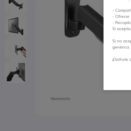
- Compart
- Ofrecer
- Recopil
Si acepta
Si no ace
genérica.
¡Disfrute 
Saltar al comienzo de la galería de imágenes