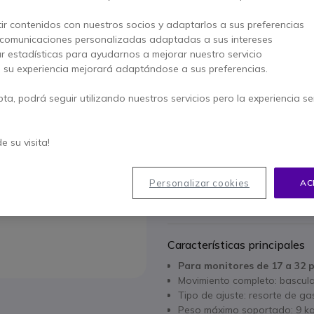
AHORRA 22,00 €
ir contenidos con nuestros socios y adaptarlos a sus preferencias
 comunicaciones personalizadas adaptadas a sus intereses
79,95 €
57,95 €
ar estadísticas para ayudarnos a mejorar nuestro servicio
s/Iva
-
70,12 €
Iva incl.
, su experiencia mejorará adaptándose a sus preferencias.
Cantidad
AÑADIR
pta, podrá seguir utilizando nuestros servicios pero la experiencia s
No está disponible
de su visita!
16 productos en stock plat
Personalizar cookies
AC
5 años de garantía
del fa
Paga en 3 pagos de
23,37
Características principales
Para monitores de 17 a 32 
Movimiento completo: basculan
Tipo de ajuste: resorte de ga
Peso máximo soportado: 9 k