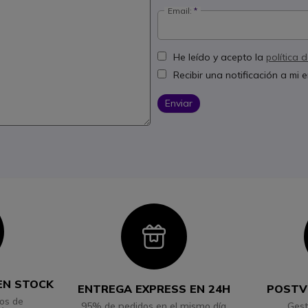
Email:
He leído y acepto la
política 
Recibir una notificación a mi
Enviar
con
Icon
EN STOCK
ENTREGA EXPRESS EN 24H
POSTV
os de
95% de pedidos en el mismo día
Gest