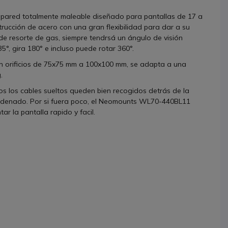
pared totalmente maleable diseñado para pantallas de 17 a
rucción de acero con una gran flexibilidad para dar a su
de resorte de gas, siempre tendrsá un ángulo de visión
35°, gira 180° e incluso puede rotar 360°.
n orificios de 75x75 mm a 100x100 mm, se adapta a una
.
os los cables sueltos queden bien recogidos detrás de la
ordenado. Por si fuera poco, el Neomounts WL70-440BL11
 la pantalla rapido y facil.