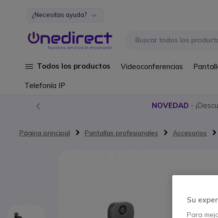
¿Necesitas ayuda?
Ir al contenido
Todos los productos
Videoconferencias
Pantall
Telefonía IP
NOVEDAD
- ¡Desc
Página principal
Pantallas profesionales
Accesorios
Saltar al final de la galería de imágenes
Su exper
Para mejor