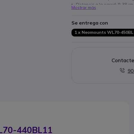
Distancia a la pared: 9-38 cm
Mostrar más
Rápido (des)montaje con VE
Montaje VESA de 75 x 75 m
Se entrega con
1 x Neomounts WL70-450BL
Contacte
90
L70-440BL11