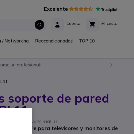
Excelente
Cuenta
Mi cesta
a / Networking
Reacondicionados
TOP 10
omo un profesional!
BL11
 soporte de pared
BL11
// Ref. fabricante: WL70-440BL11
le e inclinable para televisores y monitores de