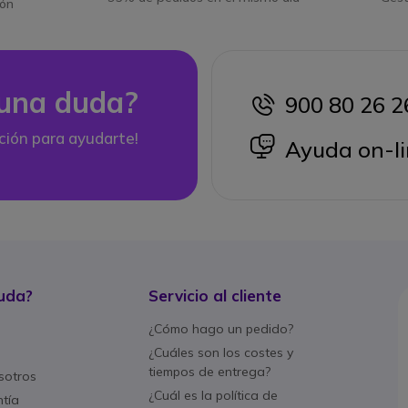
ión
una duda?
900 80 26 2
icon
ción para ayudarte!
icon
Ayuda on-li
uda?
Servicio al cliente
¿Cómo hago un pedido?
¿Cuáles son los costes y
tiempos de entrega?
sotros
¿Cuál es la política de
ntía