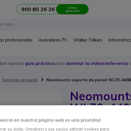
Linea
900 80 26 26
gratuita
as profesionales
Auriculares PC
Walkie Talkies
Informátic
ubre nuestra
guía práctica
para
dominar la videoconferencia
c
Soportes de pared
Neomounts soporte de pared WL70-440
Neomounts
WL70-440
Ref. del producto: NEOWL70440BL11 
iencia en nuestra página web es una prioridad
Soporte de pared ajustab
ar su visita, Onedirect y sus socios utilizan cookies para:
entre 17 y 32 pulgadas.