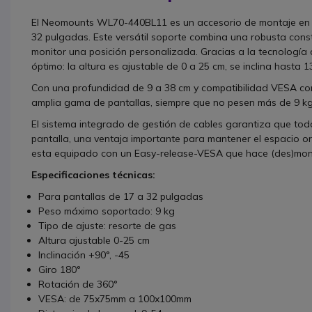
El Neomounts WL70-440BL11 es un accesorio de montaje en 
32 pulgadas. Este versátil soporte combina una robusta const
monitor una posición personalizada. Gracias a la tecnología 
óptimo: la altura es ajustable de 0 a 25 cm, se inclina hasta 1
Con una profundidad de 9 a 38 cm y compatibilidad VESA co
amplia gama de pantallas, siempre que no pesen más de 9 kg
El sistema integrado de gestión de cables garantiza que tod
pantalla, una ventaja importante para mantener el espacio 
esta equipado con un Easy-release-VESA que hace (des)montar
Especificaciones técnicas:
Para pantallas de 17 a 32 pulgadas
Peso máximo soportado: 9 kg
Tipo de ajuste: resorte de gas
Altura ajustable 0-25 cm
Inclinación +90°, -45
Giro 180°
Rotación de 360°
VESA: de 75x75mm a 100x100mm