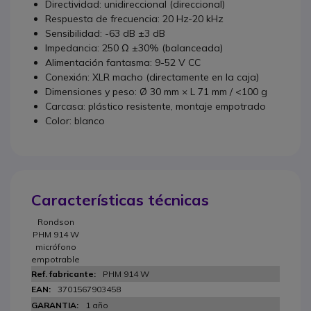
Directividad: unidireccional (direccional)
Respuesta de frecuencia: 20 Hz-20 kHz
Sensibilidad: -63 dB ±3 dB
Impedancia: 250 Ω ±30% (balanceada)
Alimentación fantasma: 9-52 V CC
Conexión: XLR macho (directamente en la caja)
Dimensiones y peso: Ø 30 mm × L 71 mm / <100 g
Carcasa: plástico resistente, montaje empotrado
Color: blanco
Características técnicas
Rondson
PHM 914 W
micrófono
empotrable
PHM 914 W
3701567903458
1 año