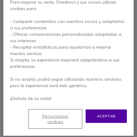
empotrable
Para mejorar su visita, Onedirect y sus socios utilizan
cookies para:
Ref. del producto: RONPHM914W // Ref. fabricante: PHM 914 W
- Compartir contenidos con nuestros socios y adaptarlos
Micrófono incorporado con cápsula electret, ideal
a sus preferencias
para equipar tus auditorios y salas de audiencias
con una solución discreta y de alto rendimiento
- Ofrecer comunicaciones personalizadas adaptadas a
sus intereses
179,95 €
s/Iva
217,74 €
- Recopilar estadísticas para ayudarnos a mejorar
Iva incl.
nuestro servicio
Cantidad
AÑADIR AL CARRITO
Si acepta, su experiencia mejorará adaptándose a sus
preferencias.
PRESUPUESTO EN 4 H
Si no acepta, podrá seguir utilizando nuestros servicios
pero la experiencia será más genérica.
No está disponible
15 productos en stock plataforma
¡Disfrute de su visita!
Entrega:
5-7 días
Personalizar
ACEPTAR
cookies
1 año de garantía
del fabricante
Paga en 3 pagos de
72,58 €
Mostrar más