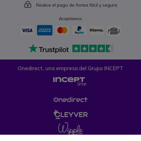
Icon
Realice el pago de forma fácil y segura
Aceptamos
Onedirect, una empresa del Grupo INCEPT