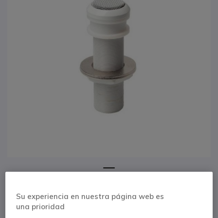
1
Rondson PHM 914 W
Saltar al comienzo de la galería de imágenes
Su experiencia en nuestra página web es
micrófono
una prioridad