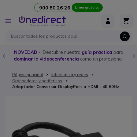
900 80 26 26
Linea gratuita
Ir al contenido
Toggle
Nav
NOVEDAD
- ¡Descubre nuestra
guía práctica
para
dominar la videoconferencia
como un profesional!
Página principal
Informática y redes
Ordenadores y periféricos
Adaptador Conversor DisplayPort a HDMI - 4K 60Hz
Saltar al final de la galería de imágenes