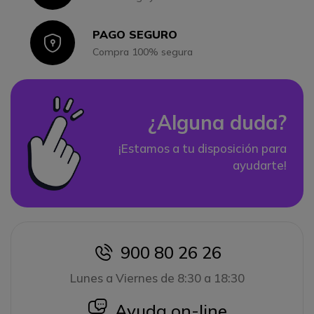
PAGO SEGURO
Icon
Compra 100% segura
¿Alguna duda?
¡Estamos a tu disposición para
ayudarte!
900 80 26 26
icon
Lunes a Viernes de 8:30 a 18:30
icon
Ayuda on-line