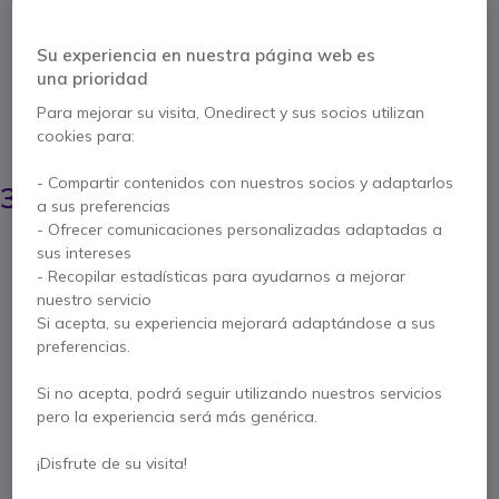
4K 60Hz
Su experiencia en nuestra página web es
Ref. del producto: SRDP2HD4K60S // Ref. fabricante: DP2HD4K60S
una prioridad
Conecte su ordenador equipado con DisplayPort
a una pantalla HDMI
Para mejorar su visita, Onedirect y sus socios utilizan
cookies para:
AHORRA 17,00 €
48,35 €
- Compartir contenidos con nuestros socios y adaptarlos
30,95 €
s/Iva
-
37,45 €
Iva incl.
a sus preferencias
- Ofrecer comunicaciones personalizadas adaptadas a
Cantidad
sus intereses
AÑADIR AL CARRITO
- Recopilar estadísticas para ayudarnos a mejorar
nuestro servicio
PRESUPUESTO EN 4 H
Si acepta, su experiencia mejorará adaptándose a sus
preferencias.
No está disponible
Si no acepta, podrá seguir utilizando nuestros servicios
7 productos en stock plataforma
pero la experiencia será más genérica.
Entrega:
5-7 días
¡Disfrute de su visita!
2 años de garantía
del fabricante