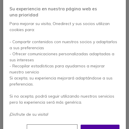
Su experiencia en nuestra página web es
3 artículos
una prioridad
Para mejorar su visita, Onedirect y sus socios utilizan
cookies para:
- Compartir contenidos con nuestros socios y adaptarlos
a sus preferencias
- Ofrecer comunicaciones personalizadas adaptadas a
sus intereses
- Recopilar estadísticas para ayudarnos a mejorar
nuestro servicio
Si acepta, su experiencia mejorará adaptándose a sus
preferencias.
Protector de pantalla
Protector de pantalla
para iSafe IS310.2
para iSafe IS740.2
Si no acepta, podrá seguir utilizando nuestros servicios
pero la experiencia será más genérica.
¡Disfrute de su visita!
Ver productos similares
Ver productos similares