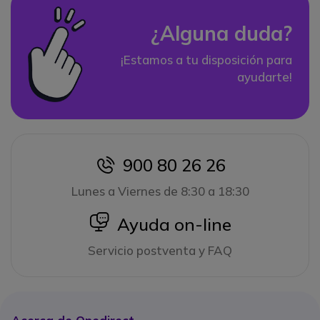
¿Alguna duda?
¡Estamos a tu disposición para
ayudarte!
900 80 26 26
icon
Lunes a Viernes de 8:30 a 18:30
icon
Ayuda on-line
Servicio postventa y FAQ