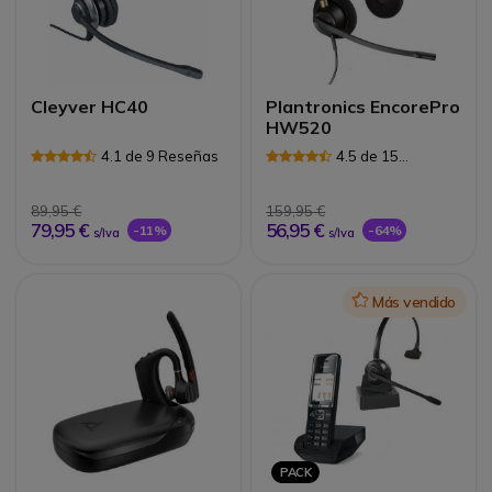
Cleyver HC40
Plantronics EncorePro
HW520
4.1 de 9 Reseñas
4.5 de 15
Reseñas
89,95 €
159,95 €
79,95 €
56,95 €
-11%
-64%
s/Iva
s/Iva
Icon
Más vendido
PACK