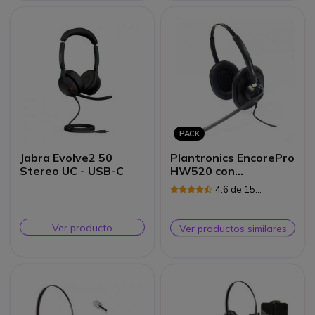
PACK
Jabra Evolve2 50
Plantronics EncorePro
Stereo UC - USB-C
HW520 con
almohadillas ultra
4.6 de 15
confort
Reseñas
Ver producto
Ver productos similares
alternativo