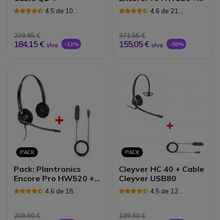
Cable Y doble escucha
4.5 de 10
4.6 de 21
Reseñas
Reseñas
209,85 €
371,55 €
184,15 €
155,05 €
-12%
-58%
s/Iva
s/Iva
PACK
PACK
Pack: Plantronics
Cleyver HC 40 + Cable
Encore Pro HW520 +
Cleyver USB80
Cable USB80
4.6 de 18
4.5 de 12
Reseñas
Reseñas
209,90 €
139,90 €